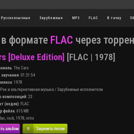
Русскоязычные
Зарубежные
MP3
FLAC
В тачку
5
 в формате
FLAC
через торре
s [Deluxe Edition]
[FLAC | 1978]
лниель
:
The Cars
я звучания
: 01:31:54
 релиза
: 1978
:
Рок и альтернативная музыка
/
Зарубежные исполнители
во композиций
: 23
ат (кодек)
:
FLAC
ер файла
: 615 MB
flac
,
rock
,
1978
,
retro
ть альбом
Заценить песни
0