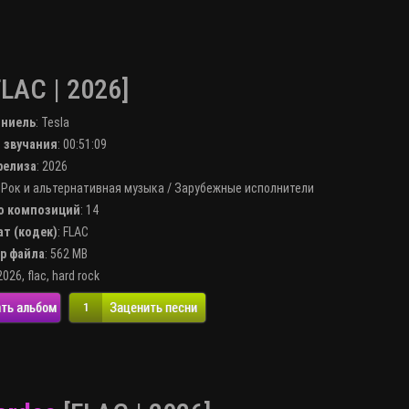
LAC | 2026]
лниель
:
Tesla
я звучания
: 00:51:09
 релиза
: 2026
:
Рок и альтернативная музыка
/
Зарубежные исполнители
во композиций
: 14
ат (кодек)
:
FLAC
ер файла
: 562 MB
2026
,
flac
,
hard rock
ть альбом
Заценить песни
1