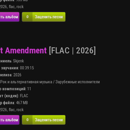
2026
,
flac
,
rock
ть альбом
Заценить песни
0
rst Amendment
[FLAC | 2026]
лниель
:
Skjenk
я звучания
: 00:39:15
 релиза
: 2026
:
Рок и альтернативная музыка
/
Зарубежные исполнители
во композиций
: 11
ат (кодек)
:
FLAC
ер файла
: 467 MB
2026
,
flac
,
rock
ть альбом
Заценить песни
0