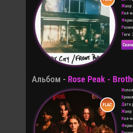
Жанр
Кол-
Форм
Разм
Теги
:
Скача
Альбом -
Rose Peak - Broth
Испо
Врем
Дата
Жанр
Кол-
Форм
Разм