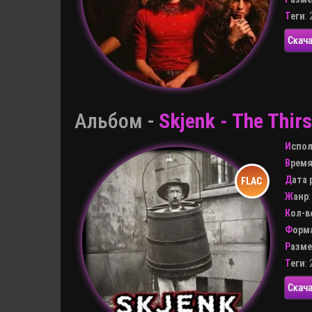
Теги
:
Скача
Альбом -
Skjenk - The Thi
Испо
Врем
Дата
Жанр
Кол-
Форм
Разм
Теги
:
Скача