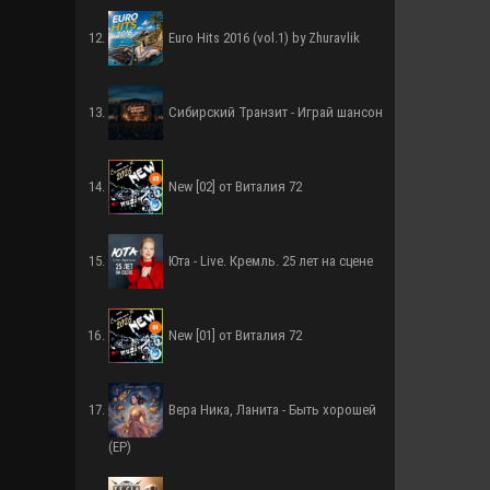
Euro Hits 2016 (vol.1) by Zhuravlik
Сибирский Транзит - Играй шансон
New [02] от Виталия 72
Юта - Live. Кремль. 25 лет на сцене
New [01] от Виталия 72
Вера Ника, Ланита - Быть хорошей
(EP)