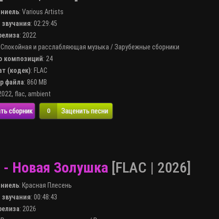
лниель
:
Various Artists
я звучания
: 02:29:45
 релиза
: 2022
:
Спокойная и расслабляющая музыка
/
Зарубежные сборники
во композиций
: 24
ат (кодек)
:
FLAC
ер файла
: 860 MB
2022
,
flac
,
ambient
ть сборник
Заценить песни
0
 - Новая Золушка
[FLAC | 2026]
лниель
:
Красная Плесень
я звучания
: 00:48:43
 релиза
: 2026