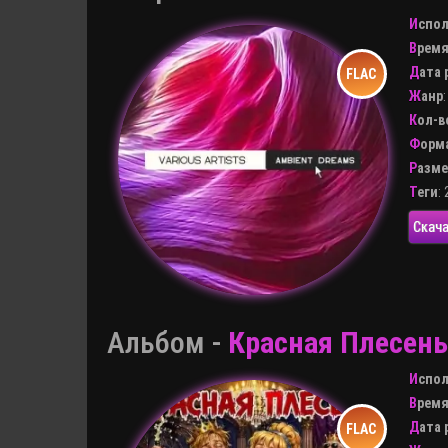
Испо
Врем
Дата
Жанр
Кол-
Форм
Разм
Теги
:
Скача
Альбом -
Красная Плесень
Испо
Врем
Дата