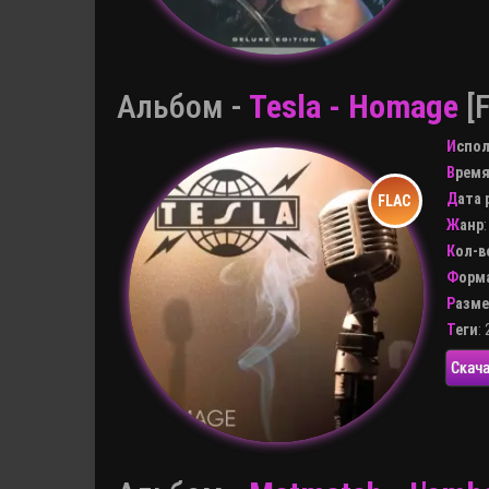
Альбом -
Tesla - Homage
[F
Испо
Врем
Дата
Жанр
Кол-
Форм
Разм
Теги
:
Скача