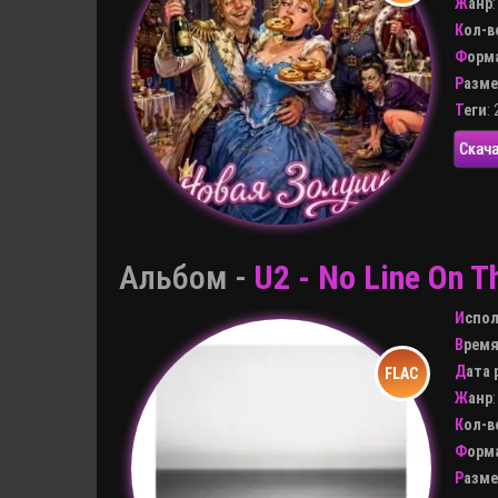
Жанр
Кол-
Форм
Разм
Теги
:
Скача
Альбом -
U2 - No Line On T
Испо
Врем
Дата
Жанр
Кол-
Форм
Разм