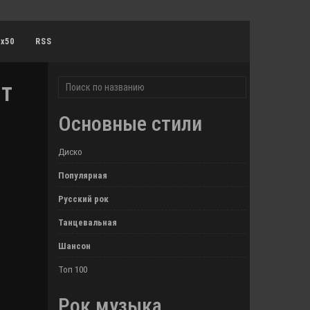
0x50
RSS
нт
Основные стили
Диско
Популярная
Русский рок
Танцевальная
Шансон
Топ 100
Рок музыка