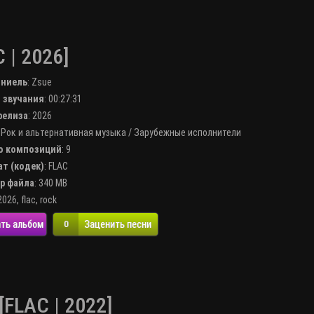
 | 2026]
лниель
:
Zsue
я звучания
: 00:27:31
 релиза
: 2026
:
Рок и альтернативная музыка
/
Зарубежные исполнители
во композиций
: 9
ат (кодек)
:
FLAC
ер файла
: 340 MB
2026
,
flac
,
rock
ть альбом
Заценить песни
0
[FLAC | 2022]