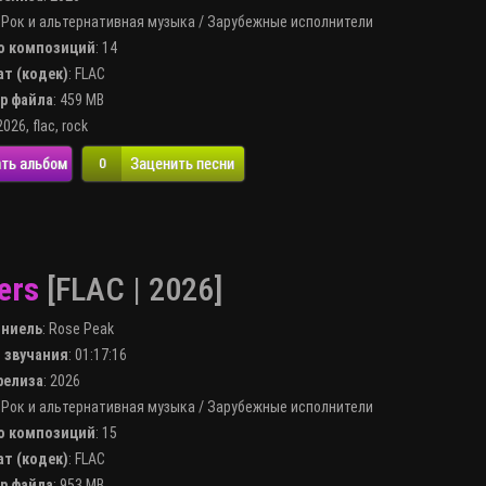
:
Рок и альтернативная музыка
/
Зарубежные исполнители
во композиций
: 14
ат (кодек)
:
FLAC
ер файла
: 459 MB
2026
,
flac
,
rock
ть альбом
Заценить песни
0
ers
[FLAC | 2026]
лниель
:
Rose Peak
я звучания
: 01:17:16
 релиза
: 2026
:
Рок и альтернативная музыка
/
Зарубежные исполнители
во композиций
: 15
ат (кодек)
:
FLAC
ер файла
: 953 MB