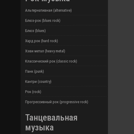
Альтернативная (alternative)
Блюз-рок (blues rock)
Блюз (blues)
Хард рок (hard rock)
Хэви метал (heavy metal)
Классический рок (classic rock)
Панк (punk)
Кантри (country)
Рок (rock)
Прогрессивный рок (progressive rock)
Танцевальная
музыка