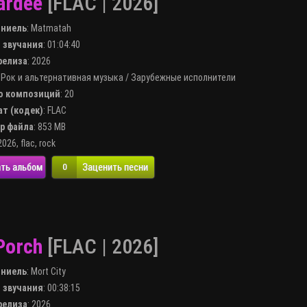
ardee
[FLAC | 2026]
лниель
:
Matmatah
я звучания
: 01:04:40
 релиза
: 2026
:
Рок и альтернативная музыка
/
Зарубежные исполнители
во композиций
: 20
ат (кодек)
:
FLAC
ер файла
: 853 MB
2026
,
flac
,
rock
ть альбом
Заценить песни
0
 Porch
[FLAC | 2026]
лниель
:
Mort City
я звучания
: 00:38:15
 релиза
: 2026