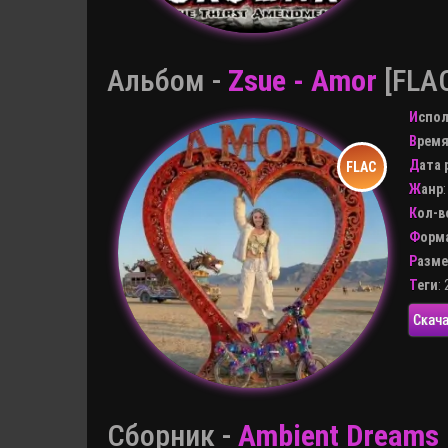
Альбом -
Zsue - Amor
[FLAC
Испо
Врем
Дата
Жанр
Кол-
Форм
Разм
Теги
:
Скача
Сборник -
Ambient Dreams