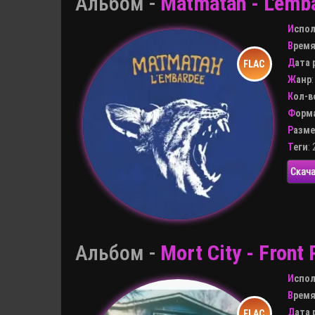
Альбом -
Matmatah - L'emb
Испо
Врем
Дата
Жанр
Кол-
Форм
Разм
Теги
:
Скача
Альбом -
Mort City - Front
Испо
Врем
Дата