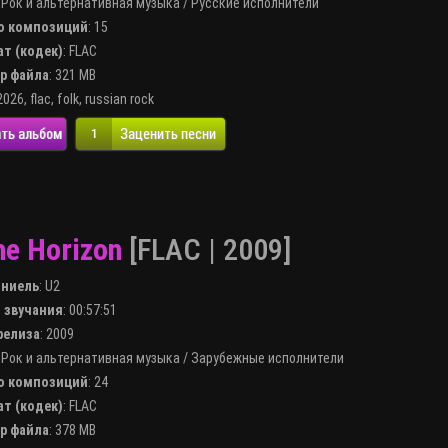
:
Рок и альтернативная музыка
/
Русские исполнители
во композиций
: 15
ат (кодек)
:
FLAC
ер файла
: 321 MB
2026
,
flac
,
folk
,
russian rock
ть альбом
Заценить песни
1
he Horizon
[FLAC | 2009]
лниель
:
U2
я звучания
: 00:57:51
 релиза
: 2009
:
Рок и альтернативная музыка
/
Зарубежные исполнители
во композиций
: 24
ат (кодек)
:
FLAC
ер файла
: 378 MB