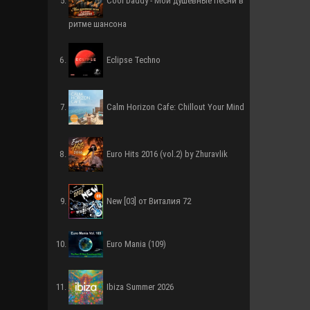
Cool Daddy - Мои душевные песни в
ритме шансона
Eclipse Techno
Calm Horizon Cafe: Chillout Your Mind
Euro Hits 2016 (vol.2) by Zhuravlik
New [03] от Виталия 72
Euro Mania (109)
Ibiza Summer 2026