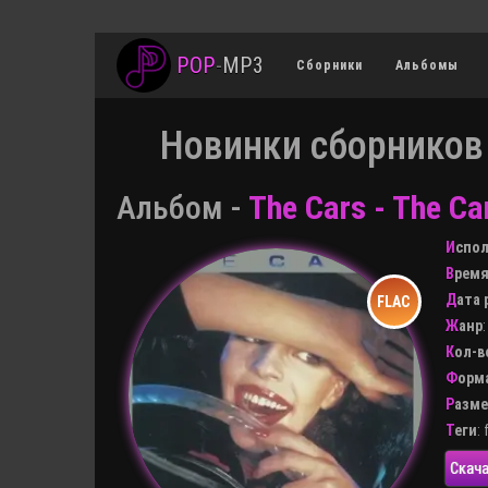
POP
-
MP3
Сборники
Альбомы
Новинки сборников
Альбом -
The Cars - The Car
Испо
Врем
Дата
Жанр
Кол-
Форм
Разм
Теги
:
Скача