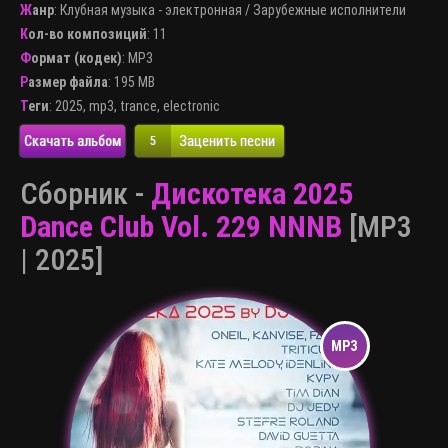
Жанр
:
Клубная музыка - электронная
/
Зарубежные исполнители
Кол-во композиций
: 11
Формат (кодек)
:
MP3
Размер файла
: 195 MB
Теги
:
2025
,
mp3
,
trance
,
electronic
Скачать альбом
Заценить песни
5
Сборник -
Дискотека 2025
Dance Club Vol. 229 NNNB
[MP3
| 2025]