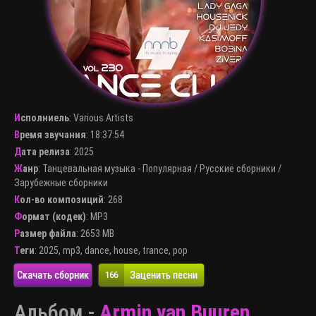
Исполниель
:
Various Artists
Время звучания
: 18:37:54
Дата релиза
: 2025
Жанр
:
Танцевальная музыка - Популярная
/
Русские сборники
/
Зарубежные сборники
Кол-во композиций
: 268
Формат (кодек)
:
MP3
Размер файла
: 2653 MB
Теги
:
2025
,
mp3
,
dance
,
house
,
trance
,
pop
Скачать сборник
Заценить песни
166
Альбом -
Armin van Buuren