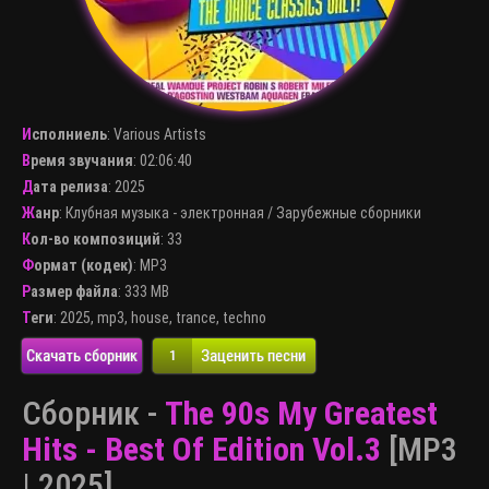
Исполниель
:
Various Artists
Время звучания
: 02:06:40
Дата релиза
: 2025
Жанр
:
Клубная музыка - электронная
/
Зарубежные сборники
Кол-во композиций
: 33
Формат (кодек)
:
MP3
Размер файла
: 333 MB
Теги
:
2025
,
mp3
,
house
,
trance
,
techno
Скачать сборник
Заценить песни
1
Сборник -
The 90s My Greatest
Hits - Best Of Edition Vol.3
[MP3
| 2025]