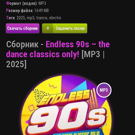
Формат (кодек)
:
MP3
Размер файла
: 1649 MB
Теги
:
2025
,
mp3
,
trance
,
electro
Скачать сборник
Заценить песни
0
Сборник -
Endless 90s – the
dance classics only!
[MP3 |
2025]