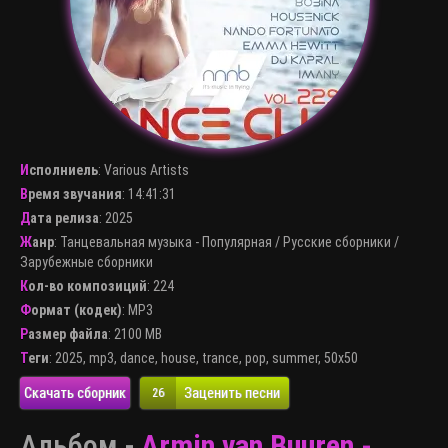
Исполниель
:
Various Artists
Время звучания
: 14:41:31
Дата релиза
: 2025
Жанр
:
Танцевальная музыка - Популярная
/
Русские сборники
/
Зарубежные сборники
Кол-во композиций
: 224
Формат (кодек)
:
MP3
Размер файла
: 2100 MB
Теги
:
2025
,
mp3
,
dance
,
house
,
trance
,
pop
,
summer
,
50x50
Скачать сборник
Заценить песни
26
Альбом -
Armin van Buuren -