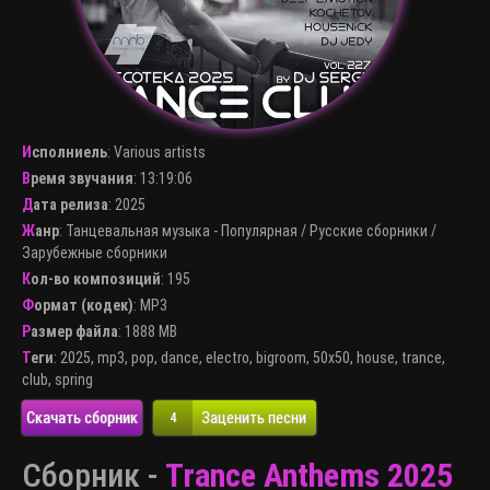
Исполниель
:
Various artists
Время звучания
: 13:19:06
Дата релиза
: 2025
Жанр
:
Танцевальная музыка - Популярная
/
Русские сборники
/
Зарубежные сборники
Кол-во композиций
: 195
Формат (кодек)
:
MP3
Размер файла
: 1888 MB
Теги
:
2025
,
mp3
,
pop
,
dance
,
electro
,
bigroom
,
50x50
,
house
,
trance
,
club
,
spring
Скачать сборник
Заценить песни
4
Сборник -
Trance Anthems 2025