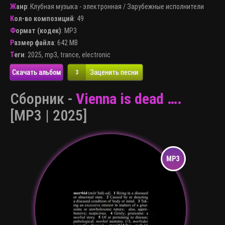
Жанр
:
Клубная музыка - электронная
/
Зарубежные исполнители
Кол-во композиций
: 49
Формат (кодек)
:
MP3
Размер файла
: 642 MB
Теги
:
2025
,
mp3
,
trance
,
electronic
Скачать альбом
Заценить песни
3
Сборник -
Vienna is dead ….
[MP3 | 2025]