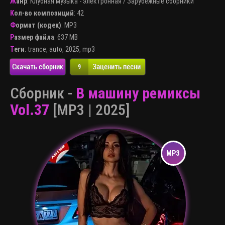
Жанр
:
Клубная музыка - электронная
/
Зарубежные сборники
Кол-во композиций
: 42
Формат (кодек)
:
MP3
Размер файла
: 637 MB
Теги
:
trance
,
auto
,
2025
,
mp3
Скачать сборник
Заценить песни
9
Сборник -
B машину ремиксы
Vol.37
[MP3 | 2025]