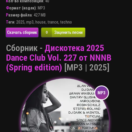
Кол-во композиций
: 40
Формат (кодек)
:
MP3
Размер файла
: 427 MB
Теги
:
2025
,
mp3
,
house
,
trance
,
techno
Скачать сборник
Заценить песни
0
Сборник -
Дискотека 2025
Dance Club Vol. 227 от NNNB
(Spring edition)
[MP3 | 2025]