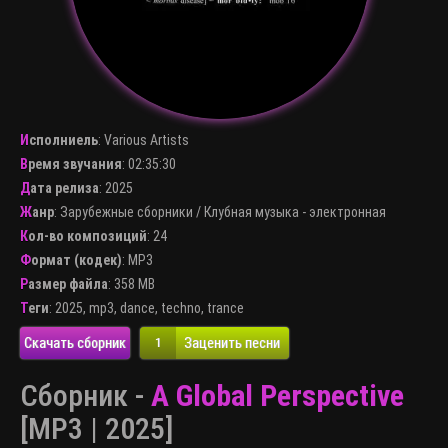
Исполниель
:
Various Artists
Время звучания
: 02:35:30
Дата релиза
: 2025
Жанр
:
Зарубежные сборники
/
Клубная музыка - электронная
Кол-во композиций
: 24
Формат (кодек)
:
MP3
Размер файла
: 358 MB
Теги
:
2025
,
mp3
,
dance
,
techno
,
trance
Скачать сборник
Заценить песни
1
Сборник -
A Global Perspective
[MP3 | 2025]