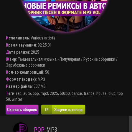
Исполниель
:
Various artists
Время звучания
: 02:25:01
Дата релиза
: 2025
Жанр
:
Танцевальная музыка - Популярная
/
Русские сборники
/
Зарубежные сборники
Кол-во композиций
: 50
Формат (кодек)
:
MP3
Размер файла
: 337 MB
Теги
:
rap
,
auto
,
pop
,
mp3
,
2025
,
50x50
,
dance
,
trance
,
house
,
club
,
top
50
,
winter
Скачать сборник
Заценить песни
34
POP
-
MP3