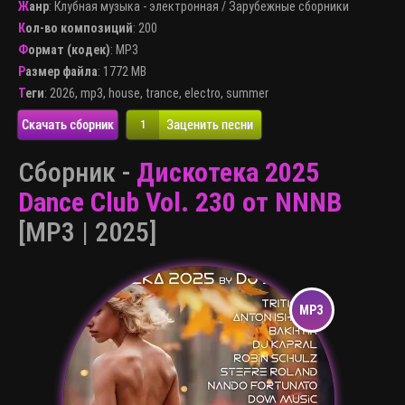
Жанр
:
Клубная музыка - электронная
/
Зарубежные сборники
Кол-во композиций
: 200
Формат (кодек)
:
MP3
Размер файла
: 1772 MB
Теги
:
2026
,
mp3
,
house
,
trance
,
electro
,
summer
Скачать сборник
Заценить песни
1
Сборник -
Дискотека 2025
Dance Club Vol. 230 от NNNB
[MP3 | 2025]