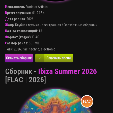
Исполниель
:
Various Artists
Время звучания
: 01:24:54
Дата релиза
: 2026
Жанр
:
Клубная музыка - электронная
/
Зарубежные сборники
Кол-во композиций
: 13
Формат (кодек)
:
FLAC
Размер файла
: 561 MB
Теги
:
2026
,
flac
,
techno
,
electronic
Скачать сборник
Заценить песни
7
Сборник -
Ibiza Summer 2026
[FLAC | 2026]