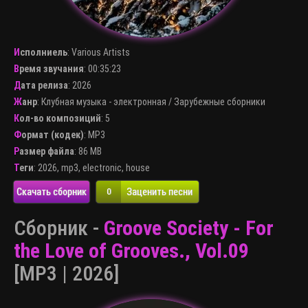
Исполниель
:
Various Artists
Время звучания
: 00:35:23
Дата релиза
: 2026
Жанр
:
Клубная музыка - электронная
/
Зарубежные сборники
Кол-во композиций
: 5
Формат (кодек)
:
MP3
Размер файла
: 86 MB
Теги
:
2026
,
mp3
,
electronic
,
house
Скачать сборник
Заценить песни
0
Сборник -
Groove Society - For
the Love of Grooves., Vol.09
[MP3 | 2026]