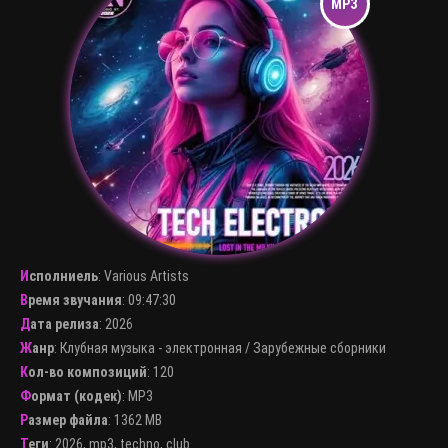
Исполниель
:
Various Artists
Время звучания
: 09:47:30
Дата релиза
: 2026
Жанр
:
Клубная музыка - электронная
/
Зарубежные сборники
Кол-во композиций
: 120
Формат (кодек)
:
MP3
Размер файла
: 1362 MB
Теги
:
2026
,
mp3
,
techno
,
club