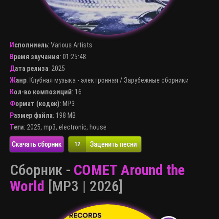
Исполниель
:
Various Artists
Время звучания
: 01:25:48
Дата релиза
: 2025
Жанр
:
Клубная музыка - электронная
/
Зарубежные сборники
Кол-во композиций
: 16
Формат (кодек)
:
MP3
Размер файла
: 198 MB
Теги
:
2025
,
mp3
,
electronic
,
house
Скачать сборник
Заценить песни
12
Сборник -
COMET Around the
World
[MP3 | 2026]