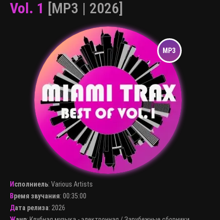
Vol. 1
[MP3 | 2026]
Исполниель
:
Various Artists
Время звучания
: 00:35:00
Дата релиза
: 2026
Жанр
:
Клубная музыка - электронная
/
Зарубежные сборники