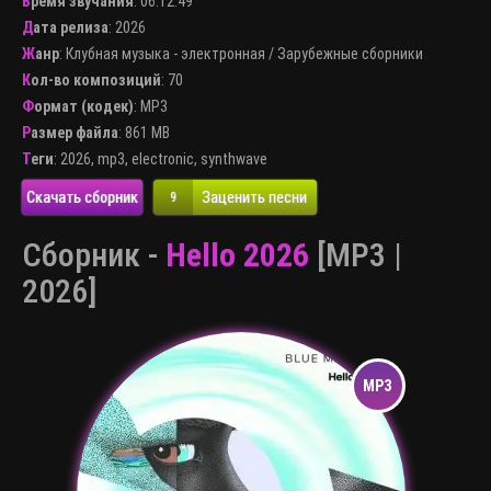
Время звучания
: 06:12:49
Дата релиза
: 2026
Жанр
:
Клубная музыка - электронная
/
Зарубежные сборники
Кол-во композиций
: 70
Формат (кодек)
:
MP3
Размер файла
: 861 MB
Теги
:
2026
,
mp3
,
electronic
,
synthwave
Скачать сборник
Заценить песни
9
Сборник -
Hello 2026
[MP3 |
2026]