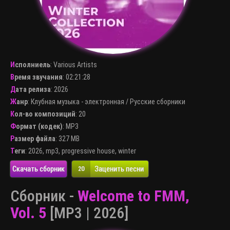
Исполниель
:
Various Artists
Время звучания
: 02:21:28
Дата релиза
: 2026
Жанр
:
Клубная музыка - электронная
/
Русские сборники
Кол-во композиций
: 20
Формат (кодек)
:
MP3
Размер файла
: 327 MB
Теги
:
2026
,
mp3
,
progressive house
,
winter
Скачать сборник
Заценить песни
20
Сборник -
Welcome to FMM,
Vol. 5
[MP3 | 2026]