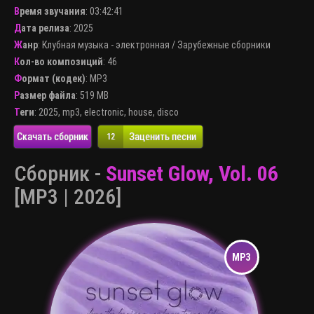
Время звучания
: 03:42:41
Дата релиза
: 2025
Жанр
:
Клубная музыка - электронная
/
Зарубежные сборники
Кол-во композиций
: 46
Формат (кодек)
:
MP3
Размер файла
: 519 MB
Теги
:
2025
,
mp3
,
electronic
,
house
,
disco
Скачать сборник
Заценить песни
12
Сборник -
Sunset Glow, Vol. 06
[MP3 | 2026]