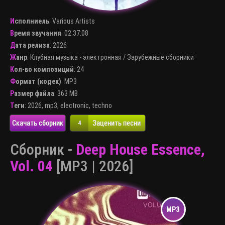
Исполниель
:
Various Artists
Время звучания
: 02:37:08
Дата релиза
: 2026
Жанр
:
Клубная музыка - электронная
/
Зарубежные сборники
Кол-во композиций
: 24
Формат (кодек)
:
MP3
Размер файла
: 363 MB
Теги
:
2026
,
mp3
,
electronic
,
techno
Скачать сборник
Заценить песни
4
Сборник -
Deep House Essence,
Vol. 04
[MP3 | 2026]