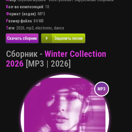
Кол-во композиций
: 10
Формат (кодек)
:
MP3
Размер файла
: 84 MB
Теги
:
2026
,
mp3
,
electronic
,
dance
Скачать сборник
Заценить песни
8
Сборник -
Winter Collection
2026
[MP3 | 2026]