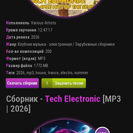
Исполниель
:
Various Artists
Время звучания
: 12:47:17
Дата релиза
: 2026
Жанр
:
Клубная музыка - электронная
/
Зарубежные сборники
Кол-во композиций
: 200
Формат (кодек)
:
MP3
Размер файла
: 1772 MB
Теги
:
2026
,
mp3
,
house
,
trance
,
electro
,
summer
Скачать сборник
Заценить песни
1
Сборник -
Tech Electronic
[MP3
| 2026]