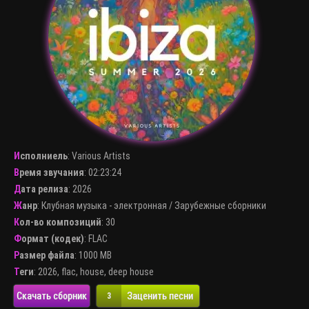
Исполниель
:
Various Artists
Время звучания
: 02:23:24
Дата релиза
: 2026
Жанр
:
Клубная музыка - электронная
/
Зарубежные сборники
Кол-во композиций
: 30
Формат (кодек)
:
FLAC
Размер файла
: 1000 MB
Теги
:
2026
,
flac
,
house
,
deep house
Скачать сборник
Заценить песни
3