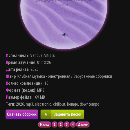
Исполниель
:
Various Artists
Время звучания
: 01:12:26
Дата релиза
: 2026
Жанр
:
Клубная музыка - электронная
/
Зарубежные сборники
Кол-во композиций
: 16
Формат (кодек)
:
MP3
Размер файла
: 169 MB
Теги
:
2026
,
mp3
,
electronic
,
chillout
,
lounge
,
downtempo
Скачать сборник
Заценить песни
6
Назад
1
2
3
4
Далее