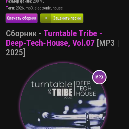
Размер файла
: 208 MB
Теги
:
2026
,
mp3
,
electronic
,
house
Скачать сборник
Заценить песни
0
Сборник -
Turntable Tribe -
Deep-Tech-House, Vol.07
[MP3 |
2025]