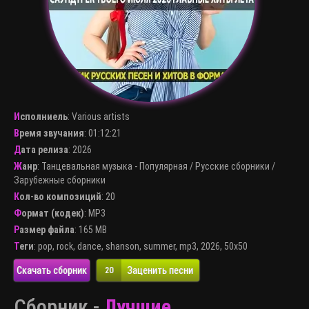
Исполниель
:
Various artists
Время звучания
: 01:12:21
Дата релиза
: 2026
Жанр
:
Танцевальная музыка - Популярная
/
Русские сборники
/
Зарубежные сборники
Кол-во композиций
: 20
Формат (кодек)
:
MP3
Размер файла
: 165 MB
Теги
:
pop
,
rock
,
dance
,
shanson
,
summer
,
mp3
,
2026
,
50x50
Скачать сборник
Заценить песни
20
Сборник -
Лучшие