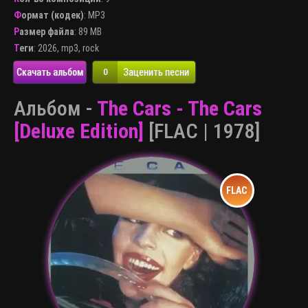
Формат (кодек)
:
MP3
Размер файла
: 89 MB
Теги
:
2026
,
mp3
,
rock
Скачать альбом
Заценить песни
0
Альбом -
The Cars - The Cars
[Deluxe Edition]
[FLAC | 1978]