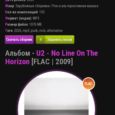
Жанр
:
Зарубежные сборники
/
Рок и альтернативная музыка
Кол-во композиций
: 155
Формат (кодек)
:
MP3
Размер файла
: 1076 MB
Теги
:
2026
,
mp3
,
punk
,
rock
,
alternative
Скачать сборник
Заценить песни
0
Альбом -
U2 - No Line On The
Horizon
[FLAC | 2009]