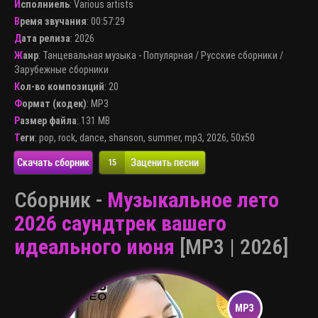
Исполниель
:
Various artists
Время звучания
: 00:57:29
Дата релиза
: 2026
Жанр
:
Танцевальная музыка - Популярная
/
Русские сборники
/
Зарубежные сборники
Кол-во композиций
: 20
Формат (кодек)
:
MP3
Размер файла
: 131 MB
Теги
:
pop
,
rock
,
dance
,
shanson
,
summer
,
mp3
,
2026
,
50x50
Скачать сборник
Заценить песни
15
Сборник -
Музыкальное лето
2026 саундтрек вашего
идеального июня
[MP3 | 2026]