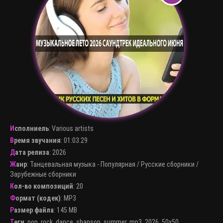
Исполниель
:
Various artists
Время звучания
: 01:03:29
Дата релиза
: 2026
Жанр
:
Танцевальная музыка - Популярная
/
Русские сборники
/
Зарубежные сборники
Кол-во композиций
: 20
Формат (кодек)
:
MP3
Размер файла
: 145 MB
Теги
:
pop
,
rock
,
dance
,
shanson
,
summer
,
mp3
,
2026
,
50x50