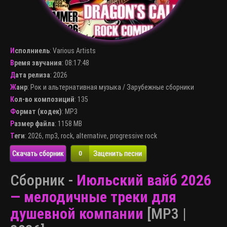
Исполниель
:
Various Artists
Время звучания
: 08:17:48
Дата релиза
: 2026
Жанр
:
Рок и альтернативная музыка
/
Зарубежные сборники
Кол-во композиций
: 135
Формат (кодек)
:
MP3
Размер файла
: 1158 MB
Теги
:
2026
,
mp3
,
rock
,
alternative
,
progressive rock
Скачать сборник
Заценить песни
0
Сборник -
Июльский вайб 2026
— мелодичные треки для
душевной компании
[MP3 |