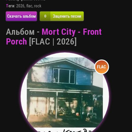
Теги
:
2026
,
flac
,
rock
Скачать альбом
Заценить песни
0
Альбом -
Mort City - Front
Porch
[FLAC | 2026]