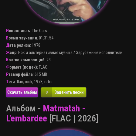
Исполниель
:
The Cars
Время звучания
: 01:31:54
Дата релиза
: 1978
Жанр
:
Рок и альтернативная музыка
/
Зарубежные исполнители
Кол-во композиций
: 23
Формат (кодек)
:
FLAC
Размер файла
: 615 MB
Теги
:
flac
,
rock
,
1978
,
retro
Скачать альбом
Заценить песни
0
Альбом -
Matmatah -
L'embardee
[FLAC | 2026]