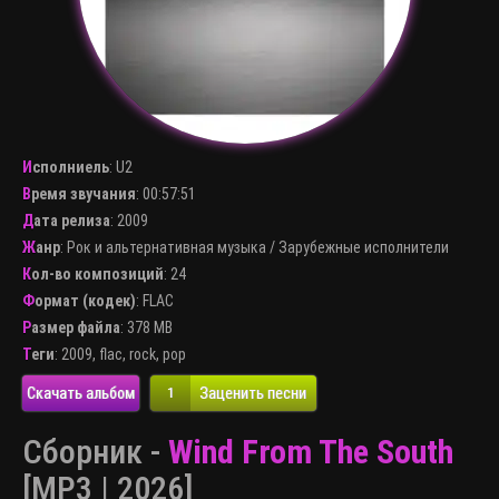
Исполниель
:
U2
Время звучания
: 00:57:51
Дата релиза
: 2009
Жанр
:
Рок и альтернативная музыка
/
Зарубежные исполнители
Кол-во композиций
: 24
Формат (кодек)
:
FLAC
Размер файла
: 378 MB
Теги
:
2009
,
flac
,
rock
,
pop
Скачать альбом
Заценить песни
1
Сборник -
Wind From The South
[MP3 | 2026]