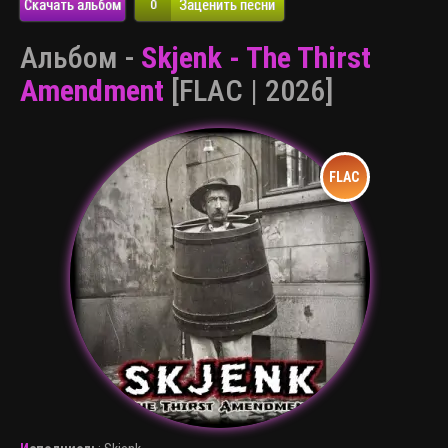
Скачать альбом
Заценить песни
0
Альбом -
Skjenk - The Thirst
Amendment
[FLAC | 2026]