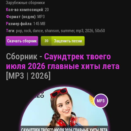
Зарубежные сборники
Кол-во композиций
: 20
Формат (кодек)
:
MP3
Размер файла
: 145 MB
Теги
:
pop
,
rock
,
dance
,
shanson
,
summer
,
mp3
,
2026
,
50x50
Скачать сборник
Заценить песни
20
Сборник -
Саундтрек твоего
июля 2026 главные хиты лета
[MP3 | 2026]