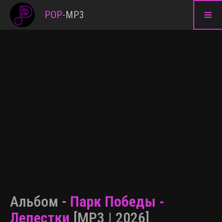
≡
POP
-
MP3
Альбом -
Парк Победы -
Лепестки
[MP3 | 2026]