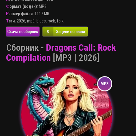
Формат (кодек)
:
MP3
Размер файла
: 1117 MB
Теги
:
2026
,
mp3
,
blues
,
rock
,
folk
Скачать сборник
Заценить песни
0
Сборник -
Dragons Call: Rock
Compilation
[MP3 | 2026]