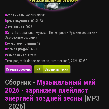
Исполниель
:
Various artists
Время звучания
: 00:56:23
Дата релиза
: 2026
Жанр
:
Танцевальная музыка - Популярная
/
Русские сборники
/
Зарубежные сборники
Кол-во композиций
: 19
Формат (кодек)
:
MP3
Размер файла
: 129 MB
Теги
:
pop
,
rock
,
dance
,
shanson
,
summer
,
mp3
,
2026
,
50x50
Скачать сборник
Заценить песни
78
Сборник -
Музыкальный май
2026 - заряжаем плейлист
энергией поздней весны
[MP3
| 2026]