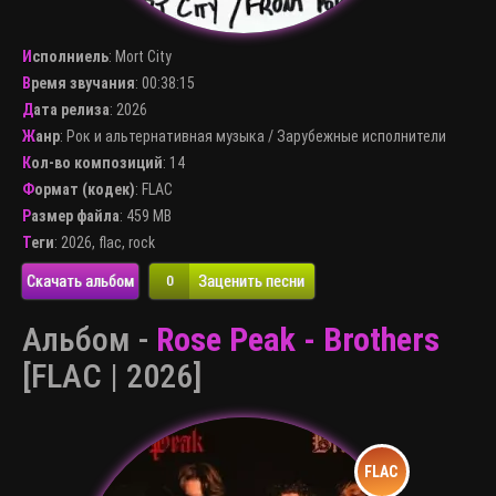
Исполниель
:
Mort City
Время звучания
: 00:38:15
Дата релиза
: 2026
Жанр
:
Рок и альтернативная музыка
/
Зарубежные исполнители
Кол-во композиций
: 14
Формат (кодек)
:
FLAC
Размер файла
: 459 MB
Теги
:
2026
,
flac
,
rock
Скачать альбом
Заценить песни
0
Альбом -
Rose Peak - Brothers
[FLAC | 2026]