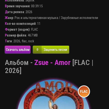
Исполниель
:
Skjenk
Время звучания
: 00:39:15
Дата релиза
: 2026
Жанр
:
Рок и альтернативная музыка
/
Зарубежные исполнители
Кол-во композиций
: 11
Формат (кодек)
:
FLAC
Размер файла
: 467 MB
Теги
:
2026
,
flac
,
rock
Скачать альбом
Заценить песни
0
Альбом -
Zsue - Amor
[FLAC |
2026]