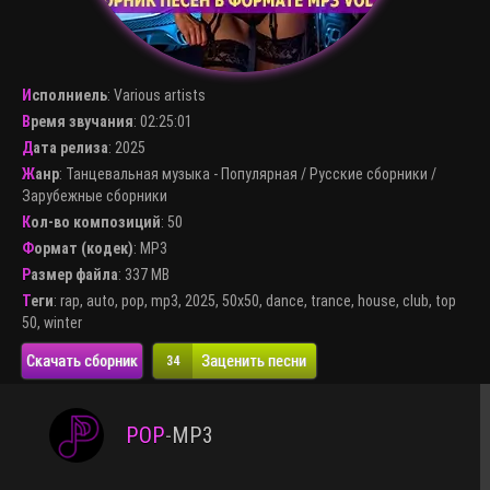
Исполниель
:
Various artists
Время звучания
: 02:25:01
Дата релиза
: 2025
Жанр
:
Танцевальная музыка - Популярная
/
Русские сборники
/
Зарубежные сборники
Кол-во композиций
: 50
Формат (кодек)
:
MP3
Размер файла
: 337 MB
Теги
:
rap
,
auto
,
pop
,
mp3
,
2025
,
50x50
,
dance
,
trance
,
house
,
club
,
top
50
,
winter
Скачать сборник
Заценить песни
34
POP
-
MP3