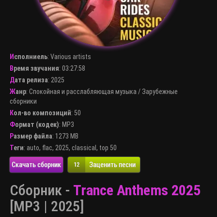
Исполниель
:
Various artists
Время звучания
: 03:27:58
Дата релиза
: 2025
Жанр
:
Спокойная и расслабляющая музыка
/
Зарубежные
сборники
Кол-во композиций
: 50
Формат (кодек)
:
MP3
Размер файла
: 1273 MB
Теги
:
auto
,
flac
,
2025
,
classical
,
top 50
Скачать сборник
Заценить песни
12
Сборник -
Trance Anthems 2025
[MP3 | 2025]