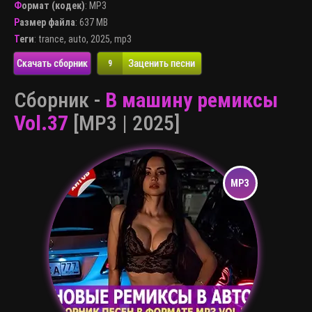
Формат (кодек)
:
MP3
Размер файла
: 637 MB
Теги
:
trance
,
auto
,
2025
,
mp3
Скачать сборник
Заценить песни
9
Сборник -
B машину ремиксы
Vol.37
[MP3 | 2025]