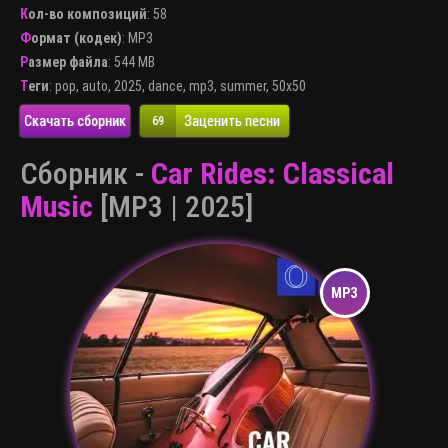
Кол-во композиций
: 58
Формат (кодек)
:
MP3
Размер файла
: 544 MB
Теги
:
pop
,
auto
,
2025
,
dance
,
mp3
,
summer
,
50x50
Скачать сборник
Заценить песни
69
Сборник -
Car Rides: Classical
Music
[MP3 | 2025]