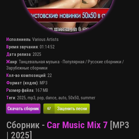
Исполниель
:
Various Artists
Время звучания
: 01:14:52
Дата релиза
: 2025
Жанр
:
Танцевальная музыка - Популярная
/
Русские сборники
/
Зарубежные сборники
Кол-во композиций
: 22
Формат (кодек)
:
MP3
Размер файла
: 167 MB
Теги
:
2025
,
mp3
,
pop
,
dance
,
auto
,
50x50
,
summer
Скачать сборник
Заценить песни
67
Сборник -
Car Music Mix 7
[MP3
| 2025]