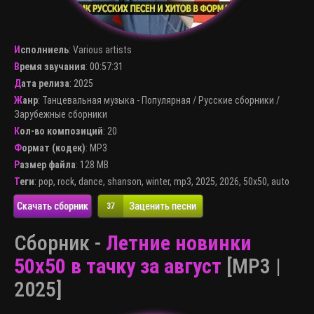
Исполниель
:
Various artists
Время звучания
: 00:57:31
Дата релиза
: 2025
Жанр
:
Танцевальная музыка - Популярная
/
Русские сборники
/
Зарубежные сборники
Кол-во композиций
: 20
Формат (кодек)
:
MP3
Размер файла
: 128 MB
Теги
:
pop
,
rock
,
dance
,
shanson
,
winter
,
mp3
,
2025
,
2026
,
50x50
,
auto
Скачать сборник
Заценить песни
37
Сборник -
Летние новинки
50x50 в тачку за август
[MP3 |
2025]