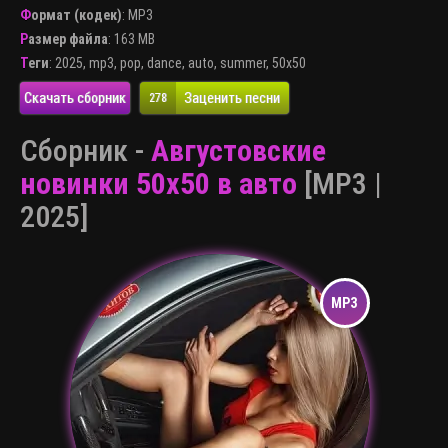
Формат (кодек)
:
MP3
Размер файла
: 163 MB
Теги
:
2025
,
mp3
,
pop
,
dance
,
auto
,
summer
,
50x50
Скачать сборник
Заценить песни
278
Сборник -
Августовские
новинки 50x50 в авто
[MP3 |
2025]