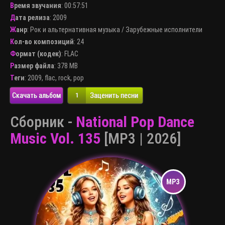
Время звучания
: 00:57:51
Дата релиза
: 2009
Жанр
:
Рок и альтернативная музыка
/
Зарубежные исполнители
Кол-во композиций
: 24
Формат (кодек)
:
FLAC
Размер файла
: 378 MB
Теги
:
2009
,
flac
,
rock
,
pop
Скачать альбом
Заценить песни
1
Сборник -
National Pop Dance
Music Vol. 135
[MP3 | 2026]