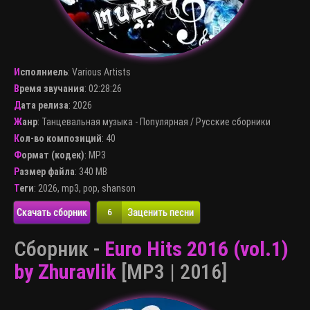
Исполниель
:
Various Artists
Время звучания
: 02:28:26
Дата релиза
: 2026
Жанр
:
Танцевальная музыка - Популярная
/
Русские сборники
Кол-во композиций
: 40
Формат (кодек)
:
MP3
Размер файла
: 340 MB
Теги
:
2026
,
mp3
,
pop
,
shanson
Скачать сборник
Заценить песни
6
Сборник -
Euro Hits 2016 (vol.1)
by Zhuravlik
[MP3 | 2016]