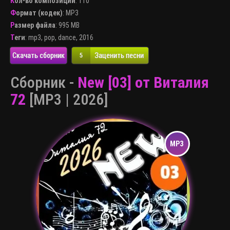
Кол-во композиций
: 110
Формат (кодек)
:
MP3
Размер файла
: 995 MB
Теги
:
mp3
,
pop
,
dance
,
2016
Скачать сборник
Заценить песни
5
Сборник -
New [03] от Виталия
72
[MP3 | 2026]