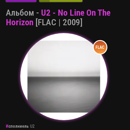
Альбом -
U2 - No Line On The
Horizon
[FLAC | 2009]
Исполниель
:
U2