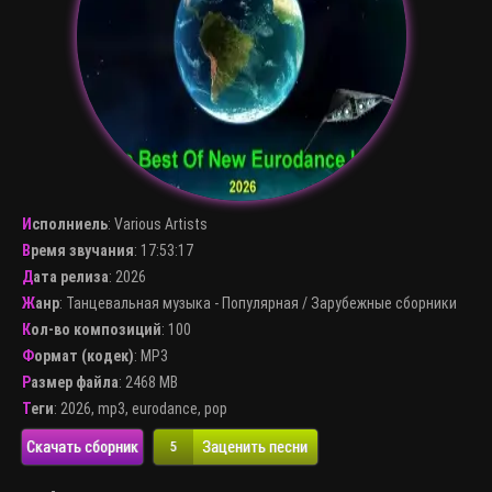
Исполниель
:
Various Artists
Время звучания
: 17:53:17
Дата релиза
: 2026
Жанр
:
Танцевальная музыка - Популярная
/
Зарубежные сборники
Кол-во композиций
: 100
Формат (кодек)
:
MP3
Размер файла
: 2468 MB
Теги
:
2026
,
mp3
,
eurodance
,
pop
Скачать сборник
Заценить песни
5