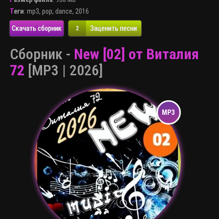
Теги
:
mp3
,
pop
,
dance
,
2016
Скачать сборник
Заценить песни
2
Сборник -
New [02] от Виталия
72
[MP3 | 2026]