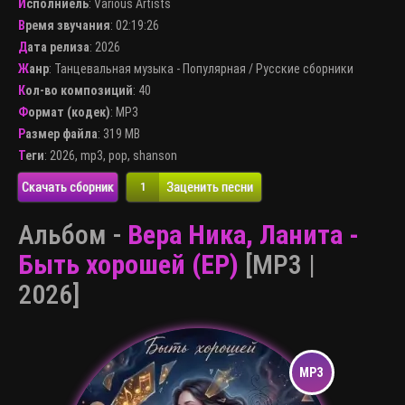
Исполниель
:
Various Artists
Время звучания
: 02:19:26
Дата релиза
: 2026
Жанр
:
Танцевальная музыка - Популярная
/
Русские сборники
Кол-во композиций
: 40
Формат (кодек)
:
MP3
Размер файла
: 319 MB
Теги
:
2026
,
mp3
,
pop
,
shanson
Скачать сборник
Заценить песни
1
Альбом -
Вера Ника, Ланита -
Быть хорошей (EP)
[MP3 |
2026]