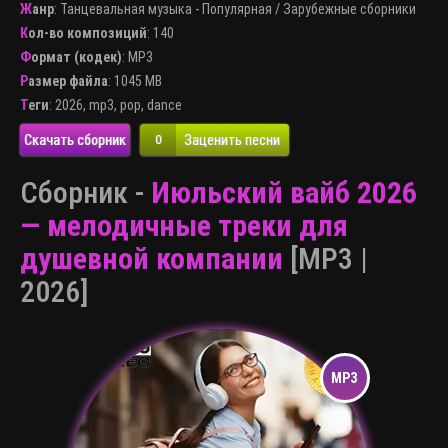
Жанр
:
Танцевальная музыка - Популярная
/
Зарубежные сборники
Кол-во композиций
: 140
Формат (кодек)
:
MP3
Размер файла
: 1045 MB
Теги
:
2026
,
mp3
,
pop
,
dance
Скачать сборник
Заценить песни
0
Сборник -
Июльский вайб 2026
— мелодичные треки для
душевной компании
[MP3 |
2026]