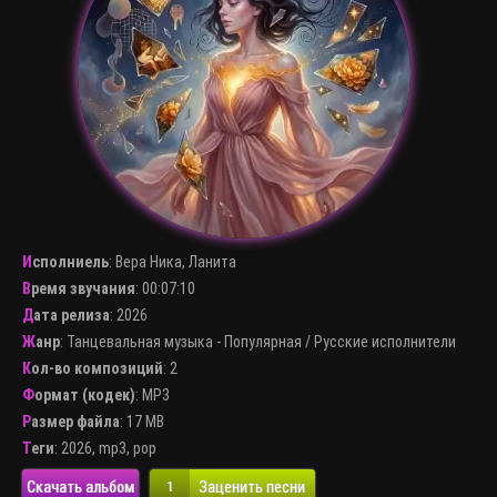
Исполниель
:
Вера Ника, Ланита
Время звучания
: 00:07:10
Дата релиза
: 2026
Жанр
:
Танцевальная музыка - Популярная
/
Русские исполнители
Кол-во композиций
: 2
Формат (кодек)
:
MP3
Размер файла
: 17 MB
Теги
:
2026
,
mp3
,
pop
Скачать альбом
Заценить песни
1