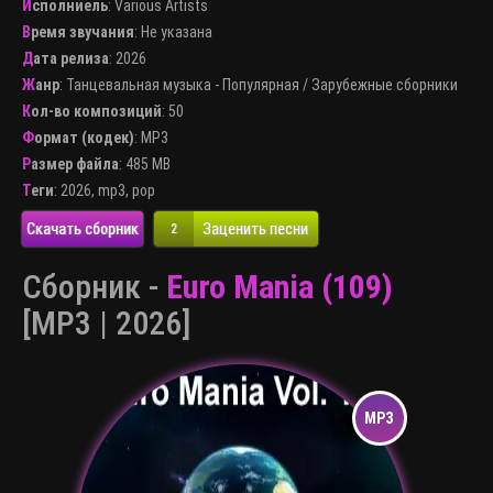
Исполниель
:
Various Artists
Время звучания
: Не указана
Дата релиза
: 2026
Жанр
:
Танцевальная музыка - Популярная
/
Зарубежные сборники
Кол-во композиций
: 50
Формат (кодек)
:
MP3
Размер файла
: 485 MB
Теги
:
2026
,
mp3
,
pop
Скачать сборник
Заценить песни
2
Сборник -
Euro Mania (109)
[MP3 | 2026]