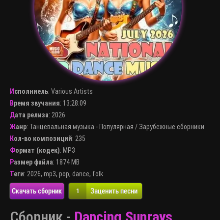
Исполниель
:
Various Artists
Время звучания
: 13:28:09
Дата релиза
: 2026
Жанр
:
Танцевальная музыка - Популярная
/
Зарубежные сборники
Кол-во композиций
: 235
Формат (кодек)
:
MP3
Размер файла
: 1874 MB
Теги
:
2026
,
mp3
,
pop
,
dance
,
folk
Скачать сборник
Заценить песни
1
Сборник -
Dancing Sunrays