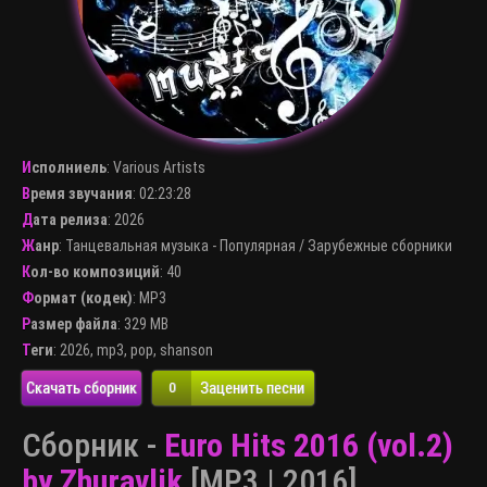
Исполниель
:
Various Artists
Время звучания
: 02:23:28
Дата релиза
: 2026
Жанр
:
Танцевальная музыка - Популярная
/
Зарубежные сборники
Кол-во композиций
: 40
Формат (кодек)
:
MP3
Размер файла
: 329 MB
Теги
:
2026
,
mp3
,
pop
,
shanson
Скачать сборник
Заценить песни
0
Сборник -
Euro Hits 2016 (vol.2)
by Zhuravlik
[MP3 | 2016]