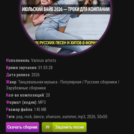
Исполниель
:
Various artists
Время звучания
: 01:03:28
Дата релиза
: 2026
Жанр
:
Танцевальная музыка - Популярная
/
Русские сборники
/
Зарубежные сборники
Кол-во композиций
: 20
Формат (кодек)
:
MP3
Размер файла
: 145 MB
Теги
:
pop
,
rock
,
dance
,
shanson
,
summer
,
mp3
,
2026
,
50x50
Скачать сборник
Заценить песни
20