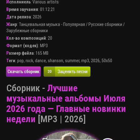
Исполниель
:
Various artists
Время звучания
: 01:12:21
Дата релиза
: 2026
Жанр
:
Танцевальная музыка - Популярная
/
Русские сборники
/
Зарубежные сборники
Кол-во композиций
: 20
Формат (кодек)
:
MP3
Размер файла
: 165 MB
Теги
:
pop
,
rock
,
dance
,
shanson
,
summer
,
mp3
,
2026
,
50x50
Скачать сборник
Заценить песни
20
Сборник -
Лучшие
музыкальные альбомы Июля
2026 года — Главные новинки
недели
[MP3 | 2026]