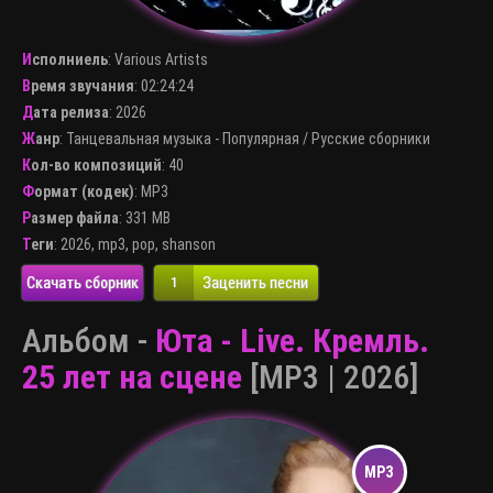
Исполниель
:
Various Artists
Время звучания
: 02:24:24
Дата релиза
: 2026
Жанр
:
Танцевальная музыка - Популярная
/
Русские сборники
Кол-во композиций
: 40
Формат (кодек)
:
MP3
Размер файла
: 331 MB
Теги
:
2026
,
mp3
,
pop
,
shanson
Скачать сборник
Заценить песни
1
Альбом -
Юта - Live. Кремль.
25 лет на сцене
[MP3 | 2026]