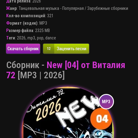
Дата релиза
: 2026
Жанр
:
Танцевальная музыка - Популярная
/
Зарубежные сборники
Кол-во композиций
: 321
Формат (кодек)
:
MP3
Размер файла
: 2325 MB
Теги
:
2026
,
mp3
,
pop
,
dance
Скачать сборник
Заценить песни
12
Сборник -
New [04] от Виталия
72
[MP3 | 2026]