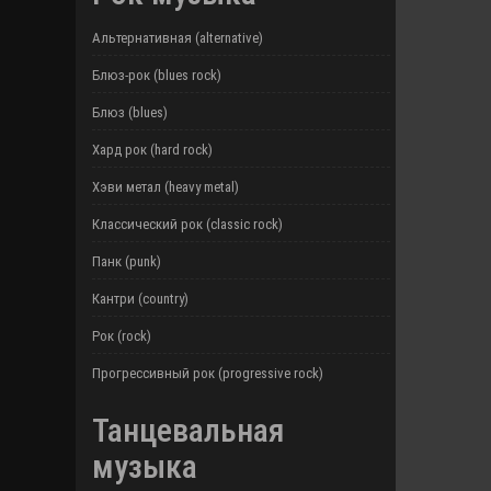
Альтернативная (alternative)
Блюз-рок (blues rock)
Блюз (blues)
Хард рок (hard rock)
Хэви метал (heavy metal)
Классический рок (classic rock)
Панк (punk)
Кантри (country)
Рок (rock)
Прогрессивный рок (progressive rock)
Танцевальная
музыка