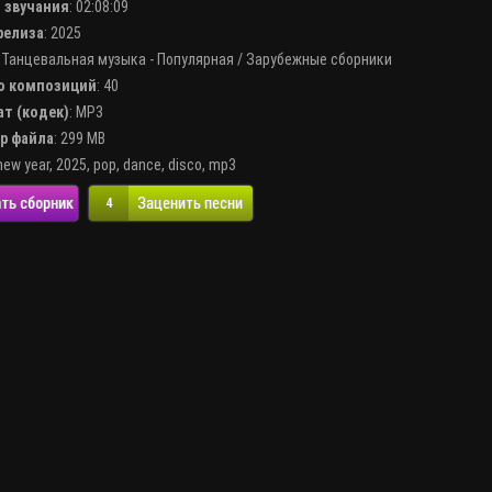
я звучания
: 02:08:09
 релиза
: 2025
:
Танцевальная музыка - Популярная
/
Зарубежные сборники
во композиций
: 40
ат (кодек)
:
MP3
ер файла
: 299 MB
new year
,
2025
,
pop
,
dance
,
disco
,
mp3
ть сборник
Заценить песни
4