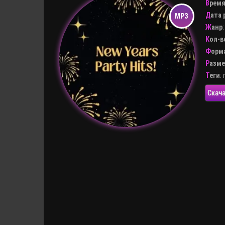
Врем
Дата
Жанр
Кол-
Форм
Разм
Теги
:
Скача