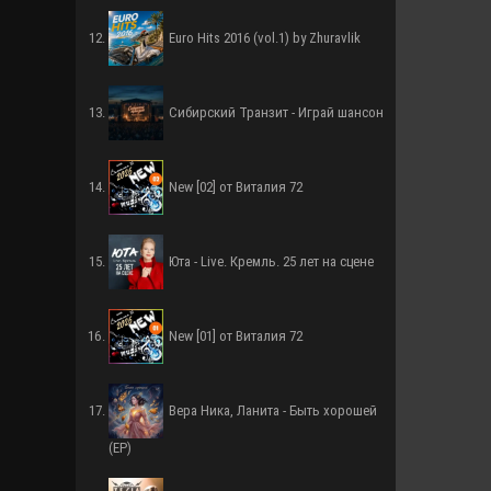
Euro Hits 2016 (vol.1) by Zhuravlik
Сибирский Транзит - Играй шансон
New [02] от Виталия 72
Юта - Live. Кремль. 25 лет на сцене
New [01] от Виталия 72
Вера Ника, Ланита - Быть хорошей
(EP)