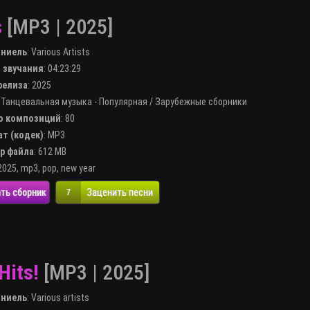
s
[MP3 | 2025]
лниель
:
Various Artists
я звучания
: 04:23:29
 релиза
: 2025
:
Танцевальная музыка - Популярная
/
Зарубежные сборники
во композиций
: 80
ат (кодек)
:
MP3
ер файла
: 612 MB
2025
,
mp3
,
pop
,
new year
ть сборник
Заценить песни
7
Hits!
[MP3 | 2025]
лниель
:
Various artists