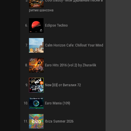
Cool Daddy - Мои душевные песни в
ритме шансона
Eclipse Techno
Calm Horizon Cafe: Chillout Your Mind
Euro Hits 2016 (vol.2) by Zhuravlik
New [03] от Виталия 72
Euro Mania (109)
Ibiza Summer 2026