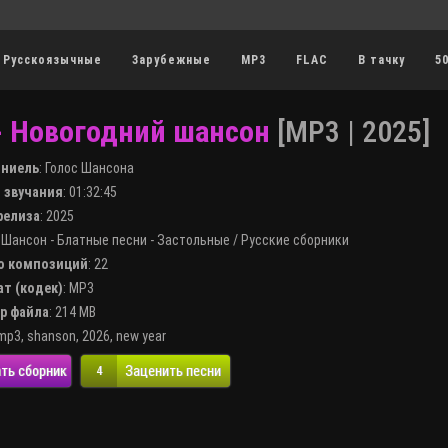
Русскоязычные
Зарубежные
MP3
FLAC
В тачку
5
- Новогодний шансон
[MP3 | 2025]
лниель
:
Голос Шансона
я звучания
: 01:32:45
 релиза
: 2025
:
Шансон - Блатные песни - Застольные
/
Русские сборники
во композиций
: 22
ат (кодек)
:
MP3
ер файла
: 214 MB
mp3
,
shanson
,
2026
,
new year
ть сборник
Заценить песни
4