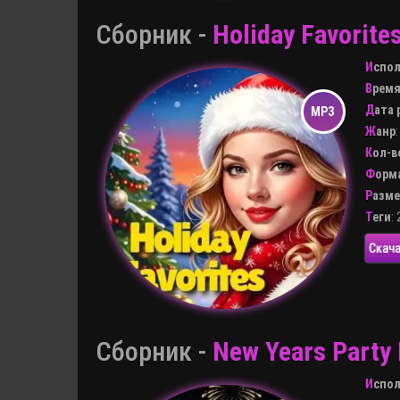
Сборник -
Holiday Favorite
Испо
Врем
Дата
Жанр
Кол-
Форм
Разм
Теги
:
Скача
Сборник -
New Years Party 
Испо