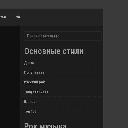
0x50
RSS
Основные стили
Диско
Популярная
Русский рок
Танцевальная
Шансон
Топ 100
Рок музыка