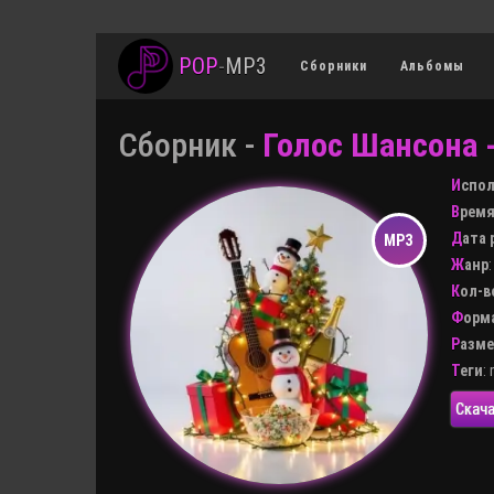
POP
-
MP3
Сборники
Альбомы
Сборник -
Голос Шансона 
Испо
Врем
Дата
Жанр
Кол-
Форм
Разм
Теги
:
Скача