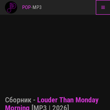
≡
POP
-
MP3
Сборник -
Louder Than Monday
Morning
[MP3 | 2026]