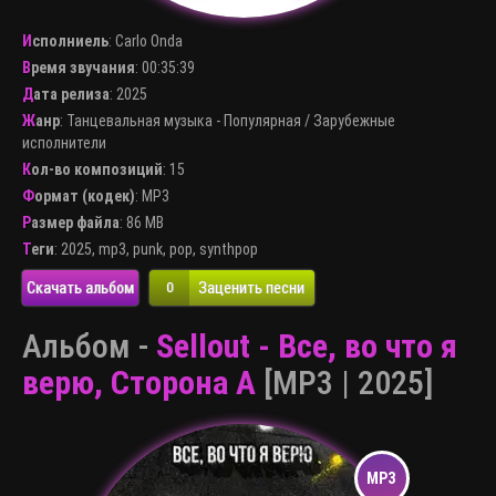
Исполниель
:
Carlo Onda
Время звучания
: 00:35:39
Дата релиза
: 2025
Жанр
:
Танцевальная музыка - Популярная
/
Зарубежные
исполнители
Кол-во композиций
: 15
Формат (кодек)
:
MP3
Размер файла
: 86 MB
Теги
:
2025
,
mp3
,
punk
,
pop
,
synthpop
Скачать альбом
Заценить песни
0
Альбом -
Sellout - Все, во что я
верю, Сторона А
[MP3 | 2025]