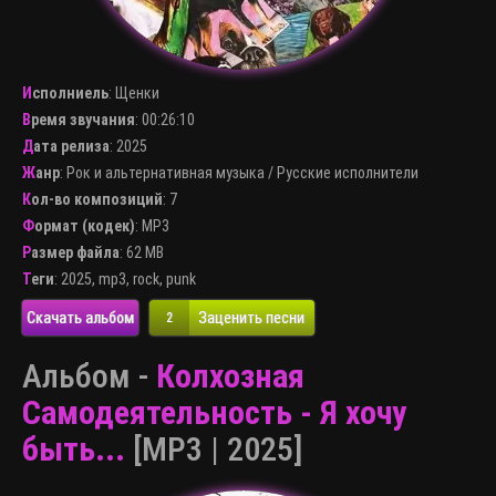
Исполниель
:
Щенки
Время звучания
: 00:26:10
Дата релиза
: 2025
Жанр
:
Рок и альтернативная музыка
/
Русские исполнители
Кол-во композиций
: 7
Формат (кодек)
:
MP3
Размер файла
: 62 MB
Теги
:
2025
,
mp3
,
rock
,
punk
Скачать альбом
Заценить песни
2
Альбом -
Колхозная
Самодеятельность - Я хочу
быть...
[MP3 | 2025]