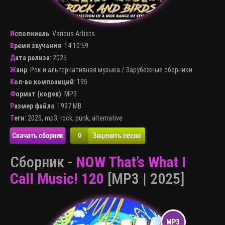
Исполниель
:
Various Artists
Время звучания
: 14:10:59
Дата релиза
: 2025
Жанр
:
Рок и альтернативная музыка
/
Зарубежные сборники
Кол-во композиций
: 195
Формат (кодек)
:
MP3
Размер файла
: 1997 MB
Теги
:
2025
,
mp3
,
rock
,
punk
,
alternative
Скачать сборник
Заценить песни
0
Сборник -
NOW That’s What I
Call Music! 120
[MP3 | 2025]