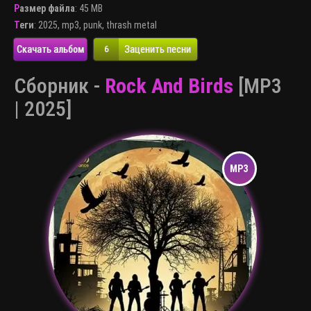
Размер файла
: 45 MB
Теги
:
2025
,
mp3
,
punk
,
thrash metal
Скачать альбом
Заценить песни
6
Сборник -
Rock And Birds
[MP3
| 2025]