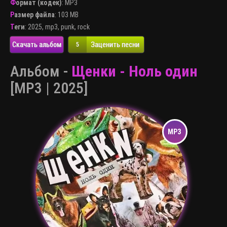
Формат (кодек)
:
MP3
Размер файла
: 103 MB
Теги
:
2025
,
mp3
,
punk
,
rock
Скачать альбом
Заценить песни
5
Альбом -
Щенки - Hоль один
[MP3 | 2025]