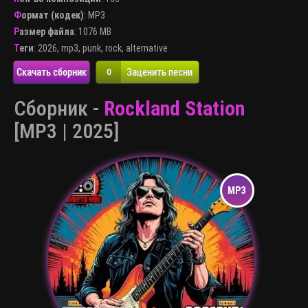
Формат (кодек)
:
MP3
Размер файла
: 1076 MB
Теги
:
2026
,
mp3
,
punk
,
rock
,
alternative
Скачать сборник
Заценить песни
0
Сборник -
Rockland Station
[MP3 | 2025]