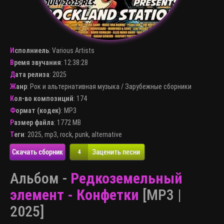
Исполниель
:
Various Artists
Время звучания
: 12:38:28
Дата релиза
: 2025
Жанр
:
Рок и альтернативная музыка
/
Зарубежные сборники
Кол-во композиций
: 174
Формат (кодек)
:
MP3
Размер файла
: 1772 MB
Теги
:
2025
,
mp3
,
rock
,
punk
,
alternative
Скачать сборник
Заценить песни
4
Альбом -
Редкоземельный
элемент - Конфетки
[MP3 |
2025]