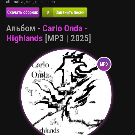
alternative
,
soul
,
rnb
,
hip hop
Скачать сборник
Заценить песни
0
Альбом -
Carlo Onda -
Highlands
[MP3 | 2025]