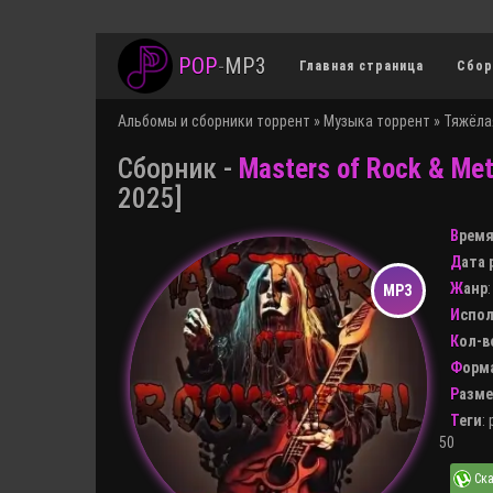
POP
-
MP3
Главная страница
Сбор
Альбомы и сборники торрент
»
Музыка торрент
»
Тяжёла
Сборник -
Masters of Rock & Meta
2025]
Врем
Дата
Жанр
Испо
Кол-
Форм
Разм
Теги
:
50