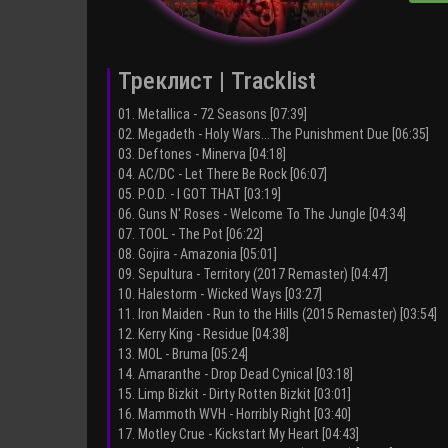
Треклист | Tracklist
01. Metallica - 72 Seasons [07:39]
02. Megadeth - Holy Wars...The Punishment Due [06:35]
03. Deftones - Minerva [04:18]
04. AC/DC - Let There Be Rock [06:07]
05. P.O.D. - I GOT THAT [03:19]
06. Guns N' Roses - Welcome To The Jungle [04:34]
07. TOOL - The Pot [06:22]
08. Gojira - Amazonia [05:01]
09. Sepultura - Territory (2017 Remaster) [04:47]
10. Halestorm - Wicked Ways [03:27]
11. Iron Maiden - Run to the Hills (2015 Remaster) [03:54]
12. Kerry King - Residue [04:38]
13. MOL - Bruma [05:24]
14. Amaranthe - Drop Dead Cynical [03:18]
15. Limp Bizkit - Dirty Rotten Bizkit [03:01]
16. Mammoth WVH - Horribly Right [03:40]
17. Motley Crue - Kickstart My Heart [04:43]