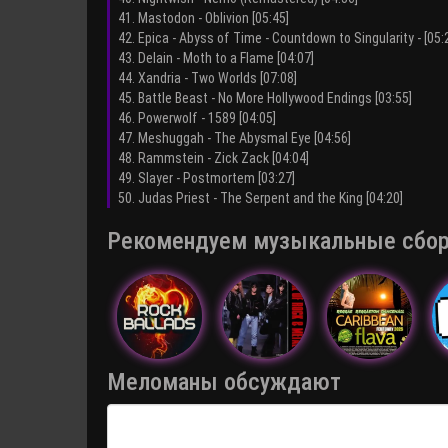
41. Mastodon - Oblivion [05:45]
42. Epica - Abyss of Time - Countdown to Singularity - [05:
43. Delain - Moth to a Flame [04:07]
44. Xandria - Two Worlds [07:08]
45. Battle Beast - No More Hollywood Endings [03:55]
46. Powerwolf - 1589 [04:05]
47. Meshuggah - The Abysmal Eye [04:56]
48. Rammstein - Zick Zack [04:04]
49. Slayer - Postmortem [03:27]
50. Judas Priest - The Serpent and the King [04:20]
Рекомендуем музыкальные сборни
Меломаны обсуждают