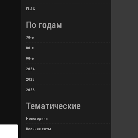
FLAC
По годам
70-е
80-е
90-е
2024
2025
2026
Тематические
Новогодняя
Всенние хиты