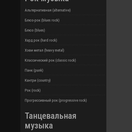
Альтернативная (alternative)
Блюз-рок (blues rock)
Блюз (blues)
Хард рок (hard rock)
Хэви метал (heavy metal)
Классический рок (classic rock)
Панк (punk)
Кантри (country)
Рок (rock)
Прогрессивный рок (progressive rock)
Танцевальная
музыка