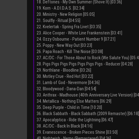
18. Deftones - My Own Summer (Shove It) [03:36]
19. Korn - A.D.I.D.A.S. [02:34]
20. Ministry - New Religion [05:05]
21. Soulfly - Ritual [04:55]
22. Kvelertak - Spring Fra Livet [03:35]
23. Alice Cooper - White Line Frankenstein [03:41]
24. Ozzy Osbourne - Patient Number 9 [07:21]
25. Poppy - New Way Out [03:23]
26. Papa Roach - Kill The Noise [03:08]
27. AC/DC - For Those About to Rock (We Salute You) [05:4
28. Pigs Pigs Pigs Pigs Pigs Pigs Pigs - Reducer [04:28]
29. Northlane - Bloodline [03:26]
30. Motley Crue - Red Hot [03:22]
31. Lamb of God - Nevermore [04:36]
32. Bloodywood - Dana-Dan [04:54]
33. Anthrax - Madhouse (40th Anniversary Live Version) [04
34. Metallica - Nothing Else Matters [06:29]
35. Deep Purple - Child in Time [10:20]
36. Black Sabbath - Black Sabbath (2009 Remaster) [06:18]
37. Apocalyptica - Ride the Lightning [06:47]
38. AC/DC - Back In Black [04:16]
39. Evanescence - Broken Pieces Shine [03:50]
40. Nightwish - Nemo (Remastered) [04:36]