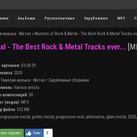
ники
Альбомы
Русскоязычные
Зарубежные
MP3
F
я музыка - Метал
» Masters of Rock & Metal - The Best Rock & Metal Tracks eve
l - The Best Rock & Metal Tracks ever...
[MP
я звучания
:
03:58:29
 релиза
: 2025
:
Тяжёлая музыка - Метал
/
Зарубежные сборники
лниель
:
Various artists
во композиций
: 50
ат (кодек)
:
MP3
ер файла
: 552 MB
progressive metal
,
gothic metal
,
progressive rock
,
alternative
,
glam metal
,
2025
5