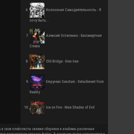
Колхозная Самодеятельность - Я
хочу быть...
Алексей Остапенко - Бессмертная
Слава
Old Bridge - Dies Irae
Empyrean Sanctum - Detachment from
Reality
Ice on Fire - Nine Shades of Evil