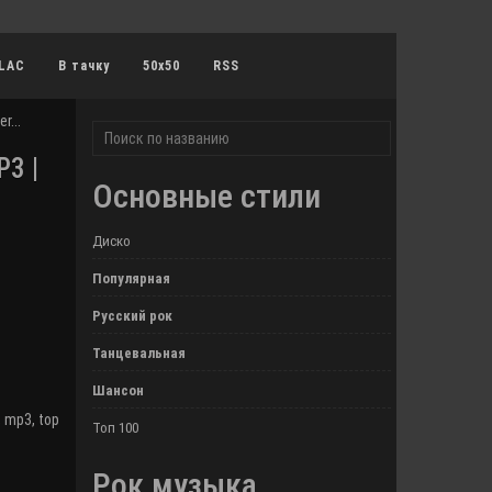
LAC
В тачку
50x50
RSS
r...
3 |
Основные стили
Диско
Популярная
Русский рок
Танцевальная
Шансон
,
mp3
,
top
Топ 100
Рок музыка