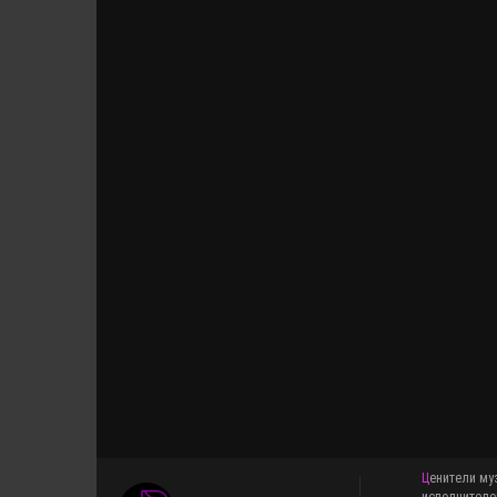
Ценители музыки знают, что pop-mp3.ru это медиаплатформа для меломанов, желающих добавить в свои плейслисты свежие сборники и альбомы различных