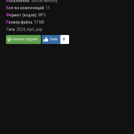
Исполниель
:
Soccer Mommy
Кол-во композиций
: 11
Формат (кодек)
:
MP3
Размер файла
: 97 MB
Теги
:
2024
,
mp3
,
pop
0