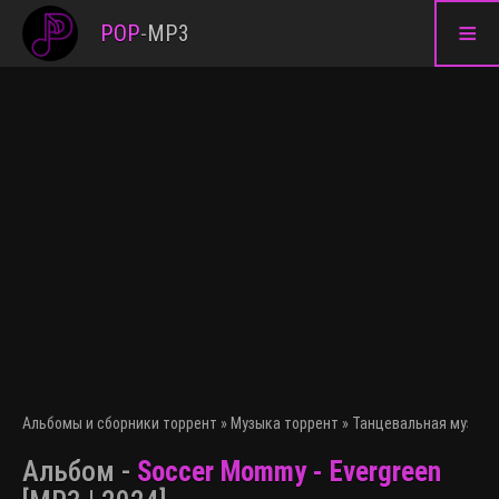
≡
POP
-
MP3
Альбомы и сборники торрент
»
Музыка торрент
»
Танцевальная музыка
Альбом -
Soccer Mommy - Evergreen