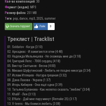
Кол-во композиций
: 30
Формат (кодек)
:
MP3
Размер файла
: 251 MB
Теги
:
pop
,
dance
,
mp3
,
2025
,
summer
3
Треклист | Tracklist
01. Soldatov - Когда (3:10)
02. Аркадиас - И зажигаются огни (4:48)
03. Надежда Мельянцева - Не скажешь мне да (3:18)
04. Григорий Лепс - 7000 сердец (4:18)
05. Виктор Салтыков - Весна (4:00)
06. Михаил Шуфутинский - Любить не поздно никогда (3:34)
07. Ислам Итляшев - Натура грешная (3:32)
08. Дана Лахова - Украла (1:37)
09. Игорь Кибирев - Она ещё одна (3:39)
10. Татьяна Буланова - Как нелегко сказать "люблю" (3:04)
11. KhaliF - Лея (3:13)
12. B'Kate - Дай мне пару минут (Remake 25) (3:17)
13. V-teens - Мы боимся любить (3:08)