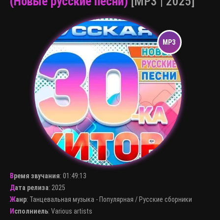
(Новые русские песни)
[MP3 | 2025]
Время звучания
:
01:49:13
Дата релиза
: 2025
Жанр
:
Танцевальная музыка - Популярная
/
Русские сборники
Исполниель
:
Various artists