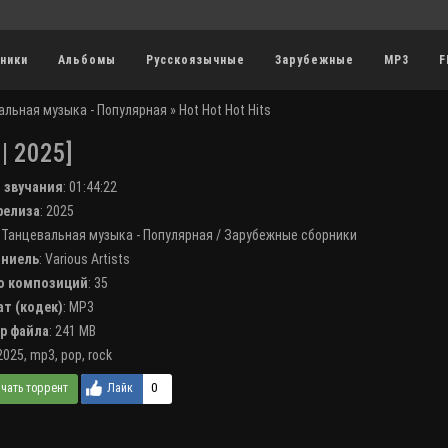
ники
Альбомы
Русскоязычные
Зарубежные
MP3
F
альная музыка - Популярная
» Hot Hot Hot Hits
| 2025]
я звучания
:
01:44:22
 релиза
: 2025
:
Танцевальная музыка - Популярная
/
Зарубежные сборники
лниель
:
Various Artists
во композиций
: 35
ат (кодек)
:
MP3
ер файла
: 241 MB
2025
,
mp3
,
pop
,
rock
0