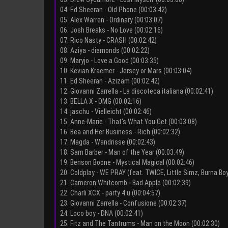
04. Ed Sheeran - Old Phone (00:03:42)
05. Alex Warren - Ordinary (00:03:07)
06. Josh Breaks - No Love (00:02:16)
07. Rico Nasty - CRASH (00:02:42)
08. Aziya - diamonds (00:02:22)
09. Maryjo - Love a Good (00:03:35)
10. Kevian Kraemer - Jersey or Mars (00:03:04)
11. Ed Sheeran - Azizam (00:02:42)
12. Giovanni Zarrella - La discoteca italiana (00:02:41)
13. BELLA X - OMG (00:02:16)
14. jaschu - Vielleicht (00:02:46)
15. Anne-Marie - That's What You Get (00:03:08)
16. Bea and Her Business - Rich (00:02:32)
17. Magda - Wandrisse (00:02:43)
18. Sam Barber - Man of the Year (00:03:49)
19. Benson Boone - Mystical Magical (00:02:46)
20. Coldplay - WE PRAY (feat. TWICE, Little Simz, Burna Boy
21. Cameron Whitcomb - Bad Apple (00:02:39)
22. Charli XCX - party 4 u (00:04:57)
23. Giovanni Zarrella - Confusione (00:02:37)
24. Loco boy - DNA (00:02:41)
25. Fitz and The Tantrums - Man on the Moon (00:02:30)