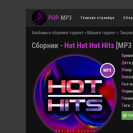
POP
-
MP3
Главная страница
Сбор
Альбомы и сборники торрент
»
Музыка торрент
»
Танцев
Сборник -
Hot Hot Hot Hits
[MP3 
Врем
Дата
Жанр
Испо
Кол-
Форм
Разм
Теги
: