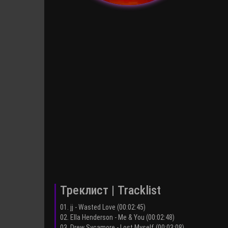
Треклист | Tracklist
01. jj - Wasted Love (00:02:45)
02. Ella Henderson - Me & You (00:02:48)
03. Drew Sycamore - Lost Myself (00:03:08)