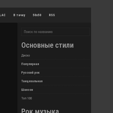
LAC
В тачку
50x50
RSS
Основные стили
Диско
Популярная
Русский рок
Танцевальная
Шансон
Топ 100
Рок музыка