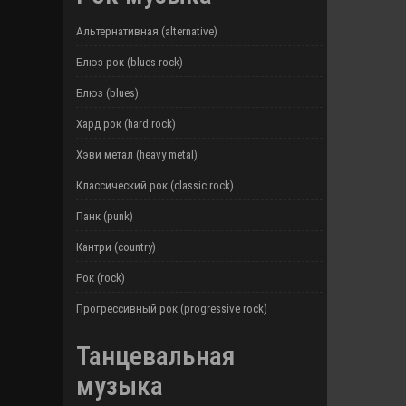
Альтернативная (alternative)
Блюз-рок (blues rock)
Блюз (blues)
Хард рок (hard rock)
Хэви метал (heavy metal)
Классический рок (classic rock)
Панк (punk)
Кантри (country)
Рок (rock)
Прогрессивный рок (progressive rock)
Танцевальная
музыка