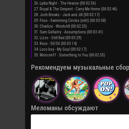
26. Lydia Night - The Hearse (00:02:56)
27. Royal & The Serpent - Carry Me Home (00:02:46)
28. Josh Breaks - Jack and Jill (00:02:17)
29. Friso - Swimming Circles (edit) (00:03:58)
30. Charlize - Windstill (00:02:25)
31. Sam Gellaitry - Assumptions (00:03:41)
32. Lizzo - Still Bad (00:03:29)
33. Knox - 50/50 (00:03:14)
34. Loco boy - My Soul (00:02:17)
35. Moncrieff - Something to You (00:02:55)
Рекомендуем музыкальные сборни
Меломаны обсуждают