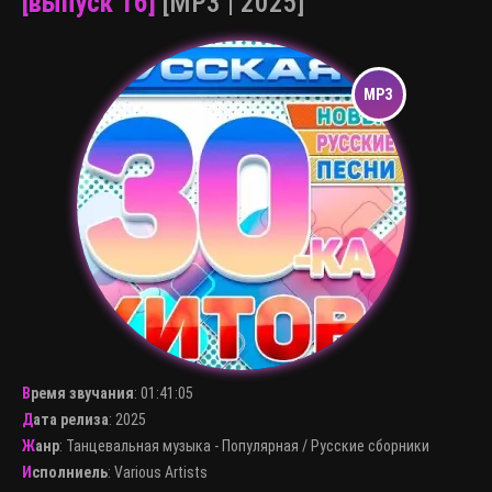
[выпуск 16]
[MP3 | 2025]
Время звучания
:
01:41:05
Дата релиза
: 2025
Жанр
:
Танцевальная музыка - Популярная
/
Русские сборники
Исполниель
:
Various Artists