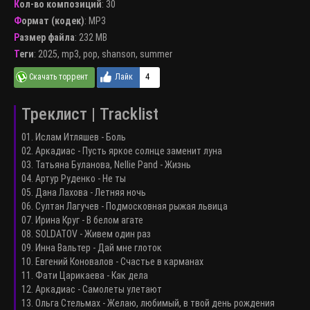
Кол-во композиций
: 30
Формат (кодек)
:
MP3
Размер файла
: 232 MB
Теги
:
2025
,
mp3
,
pop
,
shanson
,
summer
4
Треклист | Tracklist
01. Ислам Итляшев - Боль
02. Аркадиас - Пусть яркое солнце заменит луна
03. Татьяна Буланова, Nellie Pand - Жизнь
04. Артур Руденко - Не ты
05. Дана Лахова - Летняя ночь
06. Султан Лагучев - Подмосковная рыжая львица
07. Ирина Круг - В белом агате
08. SOLDATOV - Живем один раз
09. Инна Вальтер - Дай мне глоток
10. Евгений Коновалов - Счастье в карманах
11. Фати Царикаева - Как дела
12. Аркадиас - Самолеты улетают
13. Ольга Стельмах - Желаю, любимый, в твой день рождения