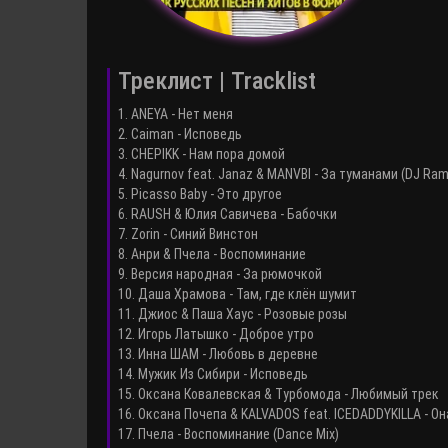
Треклист | Tracklist
1. ANEYA - Нет меня
2. Caiman - Исповедь
3. CHEPIKK - Нам пора домой
4. Nagurnov feat. Janaz & MANVBI - За туманами (DJ Ram
5. Picasso Baby - Это другое
6. RAUSH & Юлия Савичева - Бабочки
7. Zorin - Синий Винстон
8. Анри & Пчела - Воспоминание
9. Версия народная - За рюмочкой
10. Даша Храмова - Там, где клён шумит
11. Джиос & Паша Хаус - Розовые розы
12. Игорь Латышко - Доброе утро
13. Инна ШАМ - Любовь в деревне
14. Мужик Из Сибири - Исповедь
15. Оксана Ковалевская & Турбомода - Любимый трек
16. Оксана Почепа & KALVADOS feat. ICEDADDYKILLA - Он
17. Пчела - Воспоминание (Dance Mix)