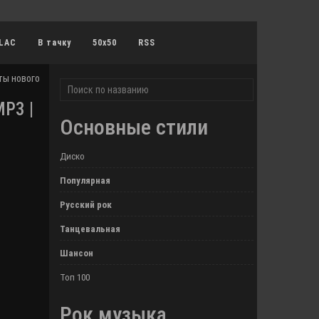
LAC
В тачку
50x50
RSS
ты нового сезона
P3 |
Основные стили
Диско
Популярная
Русский рок
Танцевальная
Шансон
Топ 100
Рок музыка