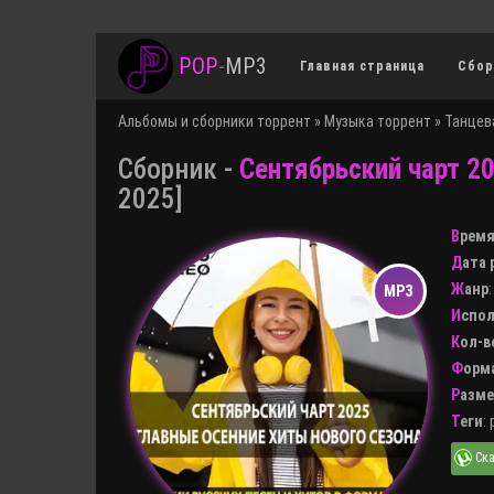
POP
-
MP3
Главная страница
Сбор
Альбомы и сборники торрент
»
Музыка торрент
»
Танцев
Сборник -
Сентябрьский чарт 20
2025]
Врем
Дата
Жанр
Испо
Кол-
Форм
Разм
Теги
: