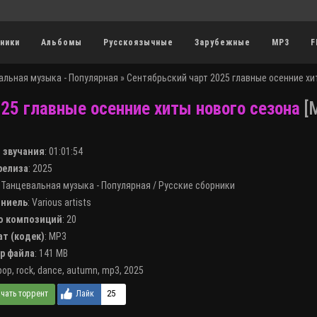
ники
Альбомы
Русскоязычные
Зарубежные
MP3
F
альная музыка - Популярная
» Сентябрьский чарт 2025 главные осенние хи
25 главные осенние хиты нового сезона
[M
я звучания
:
01:01:54
 релиза
: 2025
:
Танцевальная музыка - Популярная
/
Русские сборники
лниель
:
Various artists
во композиций
: 20
ат (кодек)
:
MP3
ер файла
: 141 MB
pop
,
rock
,
dance
,
autumn
,
mp3
,
2025
25