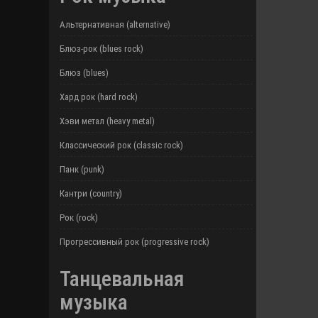
Альтернативная (alternative)
Блюз-рок (blues rock)
Блюз (blues)
Хард рок (hard rock)
Хэви метал (heavy metal)
Классический рок (classic rock)
Панк (punk)
Кантри (country)
Рок (rock)
Прогрессивный рок (progressive rock)
Танцевальная
музыка