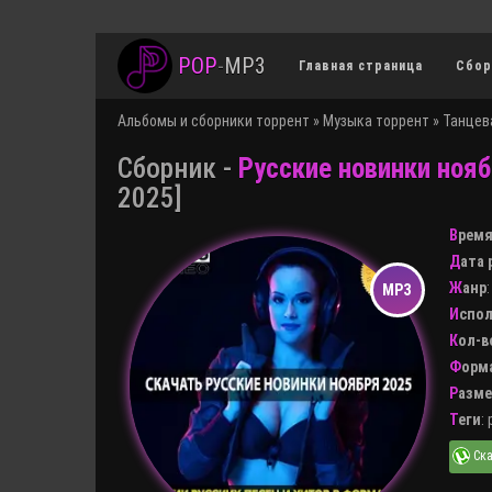
POP
-
MP3
Главная страница
Сбор
Альбомы и сборники торрент
»
Музыка торрент
»
Танцев
Сборник -
Русские новинки ноя
2025]
Врем
Дата
Жанр
Испо
Кол-
Форм
Разм
Теги
: