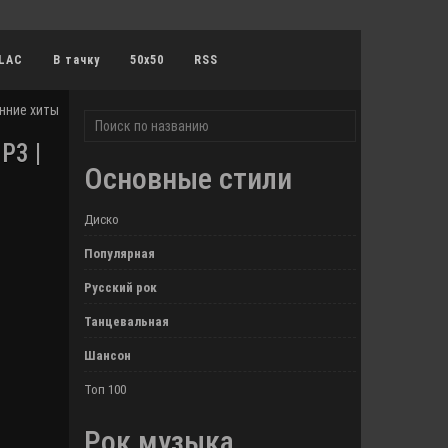
LAC
В тачку
50x50
RSS
нние хиты в MP3
P3 |
Основные стили
Диско
Популярная
Русский рок
Танцевальная
Шансон
Топ 100
Рок музыка