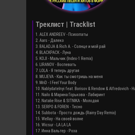
Треклист | Tracklist
1. ALEX ANDREEV - Психопаты
2. Aars - Далеко
3. BALADJA & Rich A. - Солнце и мой рай
4. BLACKPACK - Луна
5. KOJI - Мальчик (Index-1 Remix)
6. LIRANOV - Воспевать
7. LOLA - Я теперь другая
8. MUJEVA - Как ты смотришь на меня
9. MriD - I Feel Your Body
10. Nablydatelnyi feat. Borisov & Rendow & Alfredovich - 
11. Nailo & Марина Горькова - Лабиринт
12. Natalie Rise & SITNIKA - Молодая
13. SERPO & FOREN - Тесно
14. Subbota - Просто дождь (Rainy Day Remix)
15. Wellay - На своей волне
16. Wicsur - LA LA LA
17. Инна Вальтер - Роза