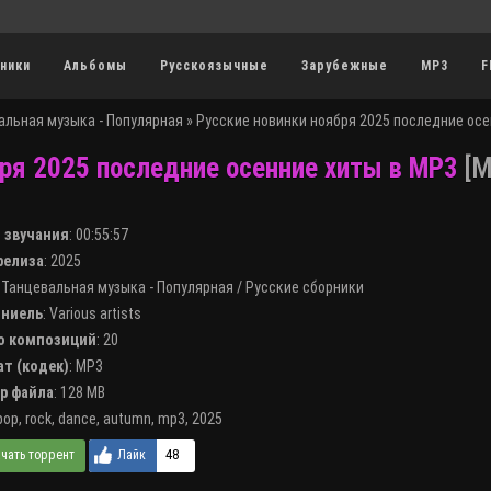
ники
Альбомы
Русскоязычные
Зарубежные
MP3
F
альная музыка - Популярная
» Русские новинки ноября 2025 последние осе
бря 2025 последние осенние хиты в MP3
[M
я звучания
:
00:55:57
 релиза
: 2025
:
Танцевальная музыка - Популярная
/
Русские сборники
лниель
:
Various artists
во композиций
: 20
ат (кодек)
:
MP3
ер файла
: 128 MB
pop
,
rock
,
dance
,
autumn
,
mp3
,
2025
48