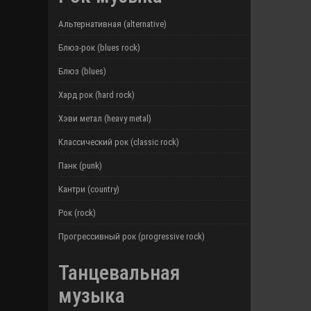
Альтернативная (alternative)
Блюз-рок (blues rock)
Блюз (blues)
Хард рок (hard rock)
Хэви метал (heavy metal)
Классический рок (classic rock)
Панк (punk)
Кантри (country)
Рок (rock)
Прогрессивный рок (progressive rock)
Танцевальная
музыка