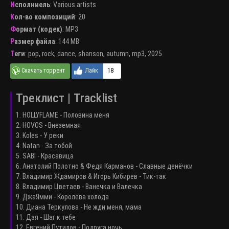
Исполниель
:
Various artists
Кол-во композиций
: 20
Формат (кодек)
:
MP3
Размер файла
: 144 MB
Теги
:
pop
,
rock
,
dance
,
shanson
,
autumn
,
mp3
,
2025
18
Треклист | Tracklist
1. HOLLYFLAME - Половина меня
2. HOVOS - Внеземная
3. Koles - У реки
4. Natan - За тобой
5. SABI - Красавица
6. Анатолий Полотно & Федя Карманов - Славные денёчки
7. Владимир Ждамиров & Игорь Кибирев - Тик-так
8. Владимир Цветаев - Ванечка и Валечка
9. ДжаЯмми - Королева холода
10. Диана Теркулова - Не жди меня, мама
11. Дэя - Шаг к тебе
12. Евгений Путилов - Подруга ночь