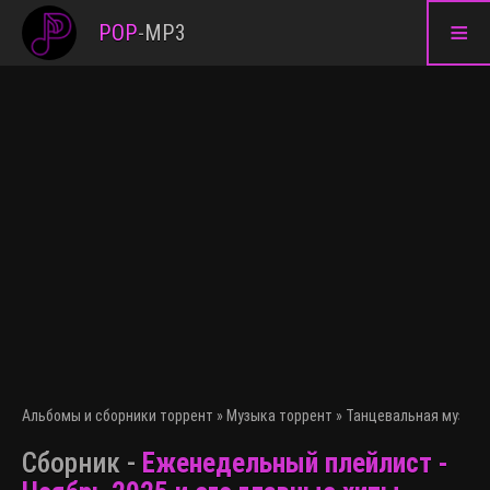
≡
POP
-
MP3
Альбомы и сборники торрент
»
Музыка торрент
»
Танцевальная музыка
Сборник -
Еженедельный плейлист -