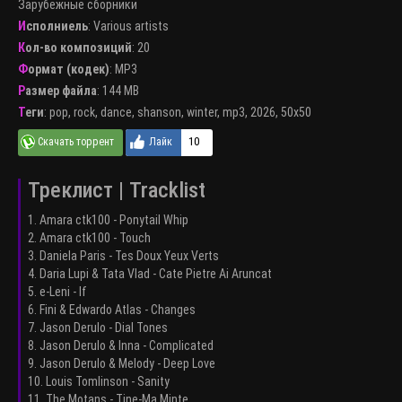
Зарубежные сборники
Исполниель
:
Various artists
Кол-во композиций
: 20
Формат (кодек)
:
MP3
Размер файла
: 144 MB
Теги
:
pop
,
rock
,
dance
,
shanson
,
winter
,
mp3
,
2026
,
50x50
10
Треклист | Tracklist
1. Amara ctk100 - Ponytail Whip
2. Amara ctk100 - Touch
3. Daniela Paris - Tes Doux Yeux Verts
4. Daria Lupi & Tata Vlad - Cate Pietre Ai Aruncat
5. e-Leni - If
6. Fini & Edwardo Atlas - Changes
7. Jason Derulo - Dial Tones
8. Jason Derulo & Inna - Complicated
9. Jason Derulo & Melody - Deep Love
10. Louis Tomlinson - Sanity
11. The Motans - Tine-Ma Minte