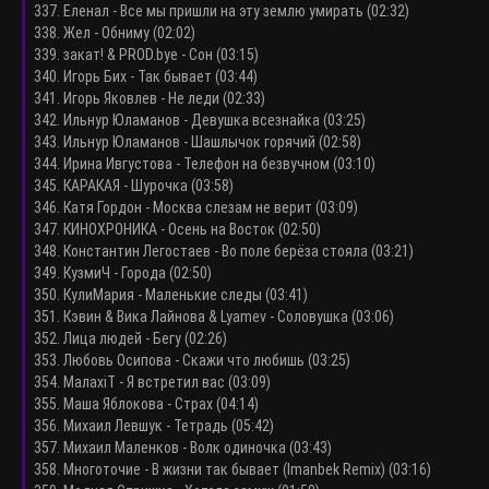
337. Еленал - Все мы пришли на эту землю умирать (02:32)
338. Жел - Обниму (02:02)
339. закат! & PROD.bye - Сон (03:15)
340. Игорь Бих - Так бывает (03:44)
341. Игорь Яковлев - Не леди (02:33)
342. Ильнур Юламанов - Девушка всезнайка (03:25)
343. Ильнур Юламанов - Шашлычок горячий (02:58)
344. Ирина Ивгустова - Телефон на безвучном (03:10)
345. КАРАКАЯ - Шурочка (03:58)
346. Катя Гордон - Москва слезам не верит (03:09)
347. КИНОХРОНИКА - Осень на Восток (02:50)
348. Константин Легостаев - Во поле берёза стояла (03:21)
349. КузмиЧ - Города (02:50)
350. КулиМария - Маленькие следы (03:41)
351. Кэвин & Вика Лайнова & Lyamev - Соловушка (03:06)
352. Лица людей - Бегу (02:26)
353. Любовь Осипова - Скажи что любишь (03:25)
354. МалаxiT - Я встретил вас (03:09)
355. Маша Яблокова - Страх (04:14)
356. Михаил Левшук - Тетрадь (05:42)
357. Михаил Маленков - Волк одиночка (03:43)
358. Многоточие - В жизни так бывает (Imanbek Remix) (03:16)