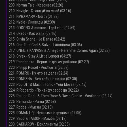
209. Norma Tale - Красиво (02:26)
210. Novigle - Станцуй со мной (03:16)
211. NVRXMARV - North (01:38)
212. Nyole - Ликвиды (02:39)
213. ODDOFIX & ossiron - I got vibe (02:59)
214. Okado - Как жаль (03:16)
215. Olivia Stone - Je Danse (02:42)
216. One True God & Salvo - Lacrimosa (03:06)
217. ONEIL & KANVISE & Ameyo - Here She Comes Again (02:23)
218. Orvak - Stay A Little Longer (04:27)
219. Pandochka - Верните детям роблокс (02:27)
220. Philipp Poisel - Postkarte (02:58)
221. POMIRU - Ну что за дела (02:24)
222. PONEZHA - Без тебя-не полно (02:30)
223. Pop Off & Maxim Tonic - Your Moves (02:45)
224. R.Riccardo - По кайфу свобода (02:22)
225. Raluca Radu & Theo Rose & David Ciente - Vasilache (03:27)
226. Remundo - Puma (02:58)
227. Rodos - Мысли (02:10)
228. ROMANTIQ - Нежными струнами (04:05)
229. Sab0 & TAISON - Мамба (03:18)
230. SAKHAROV - Бриллианты (02:05)