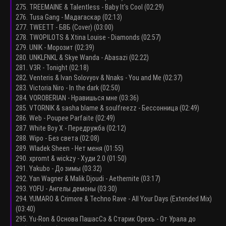
275. TREEMAINE & Talentless - Baby It’s Cool (02:29)
276. Tusa Gang - Мадагаскар (02:13)
277. TWEETT - БВБ (Cover) (03:00)
278. TWOPILOTS & Xtina Louise - Diamonds (02:57)
279. UNIK - Морозит (02:39)
280. UNKLFNKL & Skye Wanda - Abasazi (02:22)
281. V3R - Tonight (02:18)
282. Venteris & Ivan Solovyov & Nnaks - You and Me (02:37)
283. Victoria Niro - In the dark (02:50)
284. VOROBERIAN - Нравишься мне (03:36)
285. VTORNIK & sasha blame & soulfreezz - Бессонница (02:49)
286. Web - Poupee Parfaite (02:49)
287. White Boy X - Передружба (02:12)
288. Wipo - Без света (02:08)
289. Wladek Sheen - Нет меня (01:55)
290. xpromt & wickzy - Худи 2.0 (01:50)
291. Yakubo - До зимы (03:32)
292. Yan Wagner & Malik Djoudi - Aethernite (03:17)
293. YOFU - Ангелы демоны (03:30)
294. YUMARO & Crimore & Techno Rave - All Your Days (Extended Mix)
(03:40)
295. Yu-Ron & Основа ПашасСэ & Старик Орехъ - От Урала до