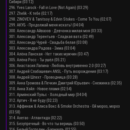
Сибири (03:12)
296. Yves Larock - Fall in Love (Not Again) (03:29)
297. Zhelik - К тебе (02:17)
298. ZINOVEV & Tanitsoy & Edvin Stokes - Come To You (02:07)
299. АКУБ - Продолжай меня искать! (04:04)
300. Александр Айвазов - Девчонка милая моя (03:33)
301. Александр Терентьев - Сладкая вата (02:49)
302. Александр Чурей - Свадьба белая (03:08)
303. Александра Радова - Зима (03:04)
304. Алёна Ланская - Нет таких мужчин (03:47)
305. Алёна Росс - Ты ушёл (05:21)
306. Анастасия Лапина - Любовь внутривенно 2.0 (03:27)
307. Андрей Слабашевич ANSL - Путь возрождения (03:17)
308. Андрей Шпехт - Проводница (03:28)
309. Анна Громова & Печкин Дмитрий Юрьевич - Снежинка (02:35)
310. Анна Хэйл - Новое пламя (02:54)
311. Армянский Пульс - Холодный мир (04:04)
312. Артич - Я не буду (02:23)
313. Аффинаж & Алиса Вокс & Smoke Orchestra - Ой мороз, мороз
(03:58)
314. Ахегао - Атлантида (02:22)
315. Безупречный - Во что ты веришь (03:50)
316. Белый Господин - Барнаулъ (02:55)