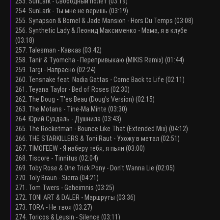
253. SunLark - Свободный полет (03:19)
254. SunLark - Ты мне не веришь (03:19)
255. Synapson & Bomel & Jade Mansion - Hors Du Temps (03:08)
256. Synthetic Lady & Леонид Максименко - Мама, я в клубе
(03:18)
257. Talesman - Кавказ (03:42)
258. Tanir & Tyomcha - Перепривыкаю (MIKIS Remix) (01:44)
259. Targi - Напрасно (02:24)
260. Tensnake feat. Nadia Gattas - Come Back to Life (02:11)
261. Teyana Taylor - Bed of Roses (02:30)
262. The Doug - T'es Beau (Doug's Version) (02:15)
263. The Motans - Tine-Ma Minte (03:30)
264. Юрий Суздаль - Душнила (03:43)
265. The Rocketman - Bounce Like That (Extended Mix) (04:12)
266. THE STARKILLERS & Toni Raut - Ухожу в метал (02:51)
267. TIMOFEEW - Я наберу тебя, я пьян (03:00)
268. Tiscore - Tinnitus (02:04)
269. Toby Rose & One Trick Pony - Don't Wanna Lie (02:05)
270. Toly Braun - Sierra (04:21)
271. Tom Twers - Geheimnis (03:25)
272. TONI ART & DALER - Маршруты (03:36)
273. TORA - Не твоя (03:27)
274. Toricos & Leusin - Silence (03:11)