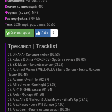
Исполниель
:
Various Artists
Кол-во композиций
: 400
Формат (кодек)
:
MP3
Размер файла
: 2704 MB
Теги
:
2026
,
mp3
,
pop
,
dance
,
50x50
9
Треклист | Tracklist
01. DINARA - Синоним любви (02:53)
02. Kolaba & Dima PROKOPOV - Зробіть гучніше (03:03)
03. Y.K. Music - Танцюй зі мною (03:22)
04. Abstract Vision & WELLHALLA & Echo Sonum - Токио, Лондон,
Париж (02:48)
05. Adame - Avant Toi (02:27)
06. Affectwave - One Night (03:38)
07. AI-410 - Я-НЕ алкаш! (01:54)
08. Akila - Фонари (01:50)
09. Alex Alta & Niki Four & Julia Milows - What's Up (03:12)
10. Alex Rasov - Love Will Survive (04:07)
11. Alex Свет - Иначе не двигаемся (02:26)