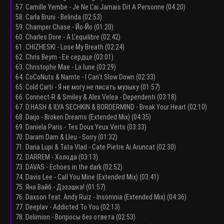
57. Camille Yembe - Je Ne L'ai Jamais Dit A Personne (04:20)
58. Carla Bruni - Belinda (02:53)
59. Champer Chase - Йо-Йо (01:20)
60. Charles Dore - A L'equilibre (02:42)
61. CHIZHESKI - Lose My Breath (02:24)
62. Chris Beym - Её сердце (03:01)
63. Christophe Mae - La lune (03:29)
64. CoCoNuts & Namte - I Can't Slow Down (02:33)
65. Cold Carti - Я не могу не писать музыку (01:57)
66. Connect-R & Smiley & Alex Velea - Dependenti (03:18)
67. D.HASH & ILYA SECHKIN & BORDERMIND - Break Your Heart (02:10)
68. Daijo - Broken Dreams (Extended Mix) (04:35)
69. Daniela Paris - Tes Doux Yeux Verts (03:33)
70. Daram Dam & Lleu - Sorry (01:32)
71. Daria Lupi & Tata Vlad - Cate Pietre Ai Aruncat (02:30)
72. DARREM - Холода (03:13)
73. DAVAS - Echoes in the dark (02:52)
74. Davis Lee - Call You Mine (Extended Mix) (03:41)
75. Яна Вайб - Дэзэшка! (01:57)
76. Daxson feat. Andy Ruiz - Insomnia (Extended Mix) (04:36)
77. Deeplav - Addicted To You (02:13)
78. Delimion - Вопросы без ответа (02:53)