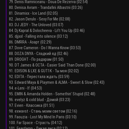
79. Denis Ramniceanu - Doua De Rezerva (02:54)
80. Denisa Avram - Trandafirii Albastrii (03:26)
81. Dinamixx - Ice Land (02:05)
82. Jason Derulo - Sexy For Me (02:08)
83. DJ JEDY - The Unloved (03:07)
84. Dj Kapral & Dolocheeva - Lift You Up (03:46)
85. djjxxl - Falling into silence (03:12)
86. DMRRA - Азарт (02:29)
87. Dove Cameron - Do I Wanna Know (03:53)
88. DOZA DNYA - Сладкий яд (02:46)
89. DROGHT - По радарам (01:50)
90. DT James & OCTA - Easier Said Than Done (02:00)
91. EDISON & LXE & GUT1K - Ты моя (02:02)
92. EDITA - Перестала ждать (03:59)
93. Edward Maya & Playmen & ALMA - Sweet & Slow (02:43)
94. e-Leni - If (04:53)
95. EMIN & Amanda Holden - Somethin' Stupid (02:48)
96. evelyz & cold blud - Домой (03:23)
97. Evien - Классика (01:51)
98. exwavst - Стань моим светом (02:16)
99. Faouzia - Lost My Mind In Paris (03:10)
100. Far Space - Страсть (04:12)
101. Feardamn - Дикая лиса (02:12)