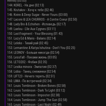
Remix) (03:03)
144. KOREL - На дне (02:13)
145. Krutakov - Хочу к тебе (02:46)
146. Kvinn & Deep Sugar - Never Yours (03:00)
147. Laconi & LEA CHURROS - A Contre Coeur (02:50)
148. Lady Bro & Echohen - Исповедь (02:17)
149. Laelou - L'ile Aux Cygnes (03:11)
150. Lastfragment - Your Blessing (01:43)
151. Lazy Ed & Mario - Balans (02:14)
152. Leleko - Тихий рай (02:45)
153. Lemantine & Katya Ishutina - Don't You (02:25)
154. LEONOV - Больше никогда (02:54)
155. Lessfall - Покажи жизнь (03:05)
156. LETO202 - Фобия (02:35)
157. Lexika minora - Эмпатия (02:37)
158. Lidiia - Танец снежинки (02:54)
159. LIFT23 - Нечего терять (02:51)
160. LIMA - По встречной (02:34)
161. Louis Tomlinson - Broken Bones (02:58)
162. Louis Tomlinson - Dark To Light (03:12)
163. Louis Tomlinson - Imposter (02:38)
164. Louis Tomlinson - Jump The Gun (02:58)
165. Louis Tomlinson - Last Night (02:49)