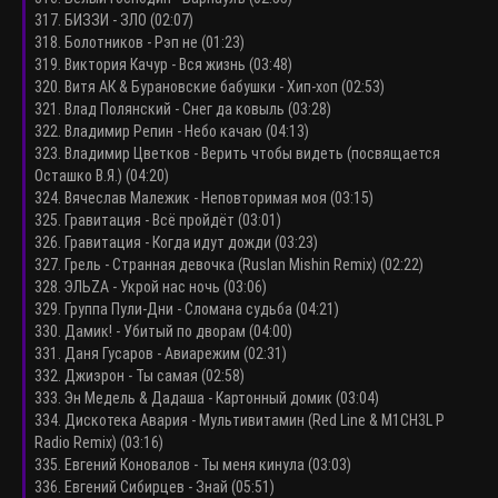
317. БИЗЗИ - ЗЛО (02:07)
318. Болотников - Рэп не (01:23)
319. Виктория Качур - Вся жизнь (03:48)
320. Витя АК & Бурановские бабушки - Хип-хоп (02:53)
321. Влад Полянский - Снег да ковыль (03:28)
322. Владимир Репин - Небо качаю (04:13)
323. Владимир Цветков - Верить чтобы видеть (посвящается
Осташко В.Я.) (04:20)
324. Вячеслав Малежик - Неповторимая моя (03:15)
325. Гравитация - Всё пройдёт (03:01)
326. Гравитация - Когда идут дожди (03:23)
327. Грель - Странная девочка (Ruslan Mishin Remix) (02:22)
328. ЭЛЬZA - Укрой нас ночь (03:06)
329. Группа Пули-Дни - Сломана судьба (04:21)
330. Дамик! - Убитый по дворам (04:00)
331. Даня Гусаров - Авиарежим (02:31)
332. Джиэрон - Ты самая (02:58)
333. Эн Медель & Дадаша - Картонный домик (03:04)
334. Дискотека Авария - Мультивитамин (Red Line & M1CH3L P
Radio Remix) (03:16)
335. Евгений Коновалов - Ты меня кинула (03:03)
336. Евгений Сибирцев - Знай (05:51)