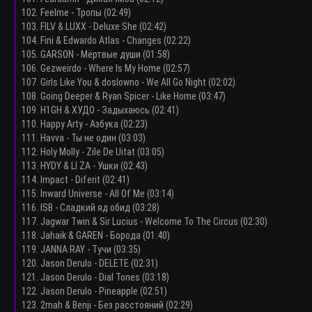
102. Feelme - Тропы (02:49)
103. FILV & LUXX - Deluxe She (02:42)
104. Fini & Edwardo Atlas - Changes (02:22)
105. GARSON - Мёртвые души (01:58)
106. Gezweirdo - Where Is My Home (02:57)
107. Girls Like You & doslowno - We All Go Night (02:02)
108. Going Deeper & Ryan Spicer - Like Home (03:47)
109. H1GH & ХУДО - Задыхаюсь (02:41)
110. Happy Arty - Азбука (02:23)
111. Havva - Ты не один (03:03)
112. Holy Molly - Zile De Uitat (03:05)
113. HYDY & LI ZA - Ушки (02:43)
114. Impact - Diferit (02:41)
115. Inward Universe - All Of Me (03:14)
116. ISB - Сладкий яд обид (03:28)
117. Jagwar Twin & Sir Lucius - Welcome To The Circus (02:30)
118. Jahaik & GAREN - Борода (01:40)
119. JANNA RAY - Тучи (03:35)
120. Jason Derulo - DELETE (02:31)
121. Jason Derulo - Dial Tones (03:18)
122. Jason Derulo - Pineapple (02:51)
123. 2mah & Benji - Без расстояний (02:29)