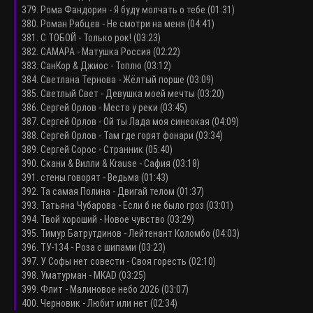
379. Рома Фандорин - Я буду молчать о тебе (01:31)
380. Роман Рябцев - Не смотри на меня (04:41)
381. С ТОБОЙ - Только рок! (03:23)
382. САМАРА - Матушка Россия (02:22)
383. СанКор & Джиос - Топлю (03:12)
384. Светлана Тернова - Жёлтый порше (03:09)
385. Светлый Свет - Девушка моей мечты (03:20)
386. Сергей Орлов - Место у реки (03:45)
387. Сергей Орлов - Ой ты Лада моя синеокая (04:09)
388. Сергей Орлов - Там где горят фонари (03:34)
389. Сергей Сорос - Странник (05:40)
390. Скани & Вилли & Krause - Сафия (03:18)
391. стены говорят - Ведьма (01:43)
392. Та самая Полина - Двигай телом (01:37)
393. Татьяна Чубарова - Если б не было гроз (03:01)
394. Твой хороший - Новое чувство (03:29)
395. Тимур Батрутдинов - Лейтенант Коломбо (04:03)
396. ТУ-134 - Роза с шипами (03:23)
397. У Софы нет совести - Своя горесть (02:10)
398. Уматурман - MKAD (03:25)
399. Флит - Малиновое небо 2026 (03:07)
400. Черновик - Любит или нет (02:34)