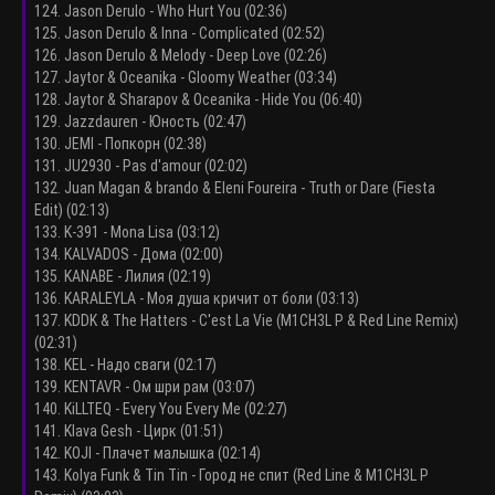
124. Jason Derulo - Who Hurt You (02:36)
125. Jason Derulo & Inna - Complicated (02:52)
126. Jason Derulo & Melody - Deep Love (02:26)
127. Jaytor & Oceanika - Gloomy Weather (03:34)
128. Jaytor & Sharapov & Oceanika - Hide You (06:40)
129. Jazzdauren - Юность (02:47)
130. JEMI - Попкорн (02:38)
131. JU2930 - Pas d'amour (02:02)
132. Juan Magan & brando & Eleni Foureira - Truth or Dare (Fiesta
Edit) (02:13)
133. K-391 - Mona Lisa (03:12)
134. KALVADOS - Дома (02:00)
135. KANABE - Лилия (02:19)
136. KARALEYLA - Моя душа кричит от боли (03:13)
137. KDDK & The Hatters - C'est La Vie (M1CH3L P & Red Line Remix)
(02:31)
138. KEL - Надо сваги (02:17)
139. KENTAVR - Ом шри рам (03:07)
140. KiLLTEQ - Every You Every Me (02:27)
141. Klava Gesh - Цирк (01:51)
142. KOJI - Плачет малышка (02:14)
143. Kolya Funk & Tin Tin - Город не спит (Red Line & M1CH3L P