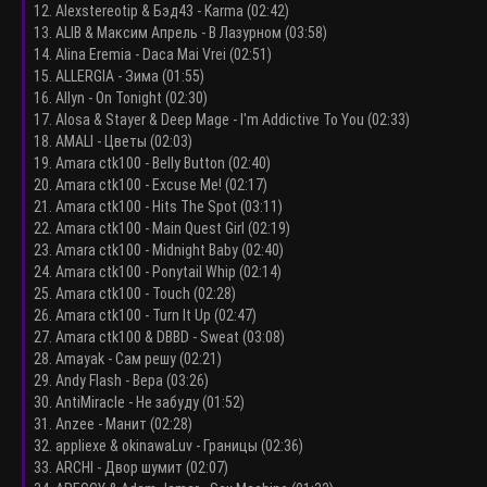
12. Alexstereotip & Бэд43 - Karma (02:42)
13. ALIB & Максим Апрель - В Лазурном (03:58)
14. Alina Eremia - Daca Mai Vrei (02:51)
15. ALLERGIA - Зима (01:55)
16. Allyn - On Tonight (02:30)
17. Alosa & Stayer & Deep Mage - I'm Addictive To You (02:33)
18. AMALI - Цветы (02:03)
19. Amara ctk100 - Belly Button (02:40)
20. Amara ctk100 - Excuse Me! (02:17)
21. Amara ctk100 - Hits The Spot (03:11)
22. Amara ctk100 - Main Quest Girl (02:19)
23. Amara ctk100 - Midnight Baby (02:40)
24. Amara ctk100 - Ponytail Whip (02:14)
25. Amara ctk100 - Touch (02:28)
26. Amara ctk100 - Turn It Up (02:47)
27. Amara ctk100 & DBBD - Sweat (03:08)
28. Amayak - Сам решу (02:21)
29. Andy Flash - Вера (03:26)
30. AntiMiracle - Не забуду (01:52)
31. Anzee - Манит (02:28)
32. appliexe & okinawaLuv - Границы (02:36)
33. ARCHI - Двор шумит (02:07)