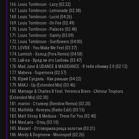
166. Louis Tomlinson - Lazy (02:22)
167. Louis Tomlinson - Lemonade (02:38)
168. Louis Tomlinson - Lucid (04:26)
169. Louis Tomlinson - On Fire (02:49)
170. Louis Tomlinson - Palaces (02:48)
171. Louis Tomlinson - Sanity (03:09)
172. Louis Tomlinson - Sunflowers (04:00)
173. LOVRX - You Make Me Feel (03:37)
174. Lurmish - Холод (Frrra Remix) (04:58)
175. Lай-ка - Вряд ли это Lюбовь (03:47)
176. Mad June & UDANCE & MAXIDANCE - Я тебя обниму 2.0 (02:12)
177. Maheva - Supernova (02:57)
178. Юрий Суздаль - Как раньше (04:22)
179. MAKJ - Up (Extended Mix) (03:46)
180. Marnage & Charles B feat. Veronica Bravo - L'Amour Toujours
(Extended Mix) (02:30)
181. marrivi - Сталкер (Rendow Remix) (02:20)
182. Mathilda - Iloveyou (Radio Edit) (03:15)
183. Matt Steep & Medusa - There For You (02:40)
184. MavLaris - Отец (03:10)
185. Maxant - Отговорила роща золотая (03:21)
186. Merdy & Dogmeow - Moonspell (02:26)