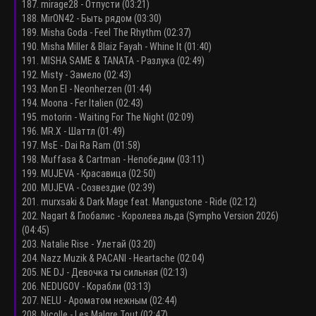
187. mirage28 - Отпусти (03:21)
188. MirON42 - Быть рядом (03:30)
189. Misha Goda - Feel The Rhythm (02:37)
190. Misha Miller & Blaiz Fayah - Whine It (01:40)
191. MISHA SAME & TANATA - Разлука (02:49)
192. Misty - Замело (02:43)
193. Mon El - Neonherzen (01:44)
194. Moona - Fer Italien (02:43)
195. motorin - Waiting For The Night (02:09)
196. MR.X - Шаттл (01:49)
197. MsE - Dai Ra Ram (01:58)
198. Muffasa & Cartman - Непобедим (03:11)
199. MUJEVA - Красавица (02:50)
200. MUJEVA - Созвездие (02:39)
201. murxsaki & Dark Mage feat. Mangustone - Ride (02:12)
202. Nagart & Глобалис - Королева льда (Sympho Version 2026)
(04:45)
203. Natalie Rise - Улетай (03:20)
204. Nazz Muzik & PACANI - Heartache (02:04)
205. NE DJ - Девочка ты сильная (02:13)
206. NEDUGOV - Корабли (03:13)
207. NELU - Ароматом нежным (02:44)
208. Nicolle - Les Malgre Tout (02:47)