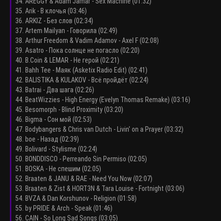
34. AREGGY & Adam Jamar - Sex Machine (01:32)
35. Arik - В клочья (03:46)
36. ARKIZ - Без слов (02:34)
37. Artem Mailyan - Говорила (02:49)
38. Arthur Freedom & Vadim Adamov - Axel F (02:08)
39. Asatro - Пока солнце не погасло (02:20)
40. B.Coin & LEMAR - Не герой (02:21)
41. Bahh Tee - Маяк (Asketix Radio Edit) (02:41)
42. BALISTIKA & KULAKOV - Всё пройдёт (02:24)
43. Batrai - Два шага (02:26)
44. BeatWizzies - High Energy (Evelyn Thomas Remake) (03:16)
45. Besomorph - Blind Proximity (03:20)
46. Bigma - Сон мой (02:53)
47. Bodybangers & Chris van Dutch - Livin' on a Prayer (03:32)
48. boe - Назад (02:39)
49. Bolivard - Stylisme (02:24)
50. BONDDISCO - Perreando Sin Permiso (02:05)
51. BOSKA - Не спешим (02:05)
52. Braaten & JANU & RAE - Need You Now (02:07)
53. Braaten & Zist & HORT3N & Tara Louise - Fortnight (03:06)
54. BVZA & Dan Korshunov - Religion (01:58)
55. by PRIDE & Arch - Speak (01:46)
56. CAIN - So Long Sad Songs (03:05)