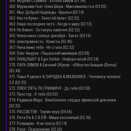
359. Модная Стрижка - Хотела замуж (01:58)
360. Мураками feat. Нэил Шери - Максималистка (03:05)
361. Мыс Доброй Надежды - Крылья (05:10)
362. Настя Кулич - Золотой билет (02:32)
363. Наше последнее лето - Когда я умру (02:10)
364. Не Важно - Останусь навечно (02:52)
365. Невесомое солнце декабря - Закат (04:16)
366. неисправность - Кометы (02:46)
367. Нина вижу тебя - Не стала (02:32)
368. Олег Амуров - Пацанский минимум (03:00)
369. ПАНЦУШОТ & Egor Gorbin - Нефора ногой (03:24)
370. ПАРА ЛЯМОВ & Евгений ОКунев - чОКнутая бывшая (Remix)
(02:44)
371. Паша Руденко & ЗАРЯДКА & MAXIDANCE - Человеку-человек
2.0 (02:35)
372. ПЛЮС ПЯТЬ ПО ГРИНВИЧУ - До тебя (03:58)
373. Простор - О тебе (03:02)
374. Радмила Маро - Влюбленное сердце уфимской девчонки
(02:32)
375. РАССВЕТОВ - Теряю веру (04:56)
376. Рита Ри & С.В.О.Й - Миша косолапый (02:36)
377. Розмарин - Я не плачу (02:14)
378. Роки - Подорожник (02:26)