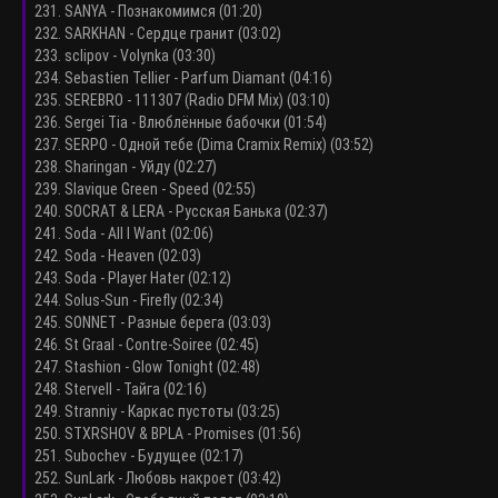
231. SANYA - Познакомимся (01:20)
232. SARKHAN - Сердце гранит (03:02)
233. sclipov - Volynka (03:30)
234. Sebastien Tellier - Parfum Diamant (04:16)
235. SEREBRO - 111307 (Radio DFM Mix) (03:10)
236. Sergei Tia - Влюблённые бабочки (01:54)
237. SERPO - Одной тебе (Dima Cramix Remix) (03:52)
238. Sharingan - Уйду (02:27)
239. Slavique Green - Speed (02:55)
240. SOCRAT & LERA - Русская Банька (02:37)
241. Soda - All I Want (02:06)
242. Soda - Heaven (02:03)
243. Soda - Player Hater (02:12)
244. Solus-Sun - Firefly (02:34)
245. SONNET - Разные берега (03:03)
246. St Graal - Contre-Soiree (02:45)
247. Stashion - Glow Tonight (02:48)
248. Stervell - Тайга (02:16)
249. Stranniy - Каркас пустоты (03:25)
250. STXRSHOV & BPLA - Promises (01:56)
251. Subochev - Будущее (02:17)
252. SunLark - Любовь накроет (03:42)