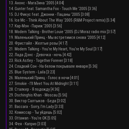
13. Анонс - МагаЗина '2005 [4:04]
14. Gunter feat. Samantha Fox - Touch Me '2005 [3:36]
15. DJ Фикус feat. Джонни - Пацаны '2005 [3:08]
16. Ice Mc - Think About The Way '2005 (R&M Project remix) [5:34]
17. Кар-Мэн - Париж '2005 [3:56]
18. Modern Talking - Brother Louie '2005 (DJ Moraz radio mix [3:57]
19. Маленький Принц - Мы встретимся снова '2005 [4:12]
20. Фристайл - Желтые розы [4:17]
21. Modern Talking - You're My Heart, You're My Soul [3:17]
22. Лада Дэнс - Девочка - ночь [4:42]
23. Rick Astley - Together Forever [3:18]
24. Сладкий Сон - На белом покрывале января [5:36]
25. Blue System - Laila [3:23]
26. Маленький Принц - Голос в ночи [4:01]
27. Smokie - I'll Meet You At Midnight [3:11]
28. Сталкер - Я подожду [4:36]
29. Dschinghis Khan - Moscau [5:56]
30. Виктор Салтыков - Беда [3:02]
31. Baccara - Sorry, I'm Lady [3:33]
32. Комиссар - Ты уйдешь [5:02]
33. Ottawan - You're OK [5:05]
34. Фея - Каприз [3:03]