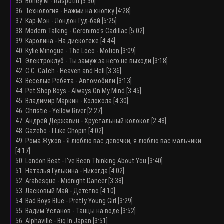
35. Boney M - Rasputin [5:50]
36. Технология - Нажми на кнопку [4:28]
37. Кар-Мэн - Лондон Гуд-бай [5:25]
38. Modern Talking - Geronimo's Cadillac [5:02]
39. Каролина - На дискотеке [4:44]
40. Kylie Minogue - The Loco - Motion [3:09]
41. Электроклуб - Ты замуж за него не выходи [3:18]
42. C.C. Catch - Heaven and Hell [3:36]
43. Веселые Ребята - Автомобили [3:13]
44. Pet Shop Boys - Always On My Mind [3:45]
45. Владимир Маркин - Колокола [4:30]
46. Christie - Yellow River [2:27]
47. Андрей Державин - Хрустальный колокол [2:48]
48. Gazebo - I Like Chopin [4:02]
49. Рома Жуков - Я люблю вас девочки, я люблю вас мальчики
[4:17]
50. London Beat - I've Been Thinking About You [3:40]
51. Наталья Гулькина - Никогда [4:02]
52. Arabesque - Midnight Dancer [3:38]
53. Ласковый Май - Детство [4:10]
54. Bad Boys Blue - Pretty Young Girl [3:29]
55. Вадим Усланов - Танцы на воде [3:52]
56. Alphaville - Big In Japan [3:51]