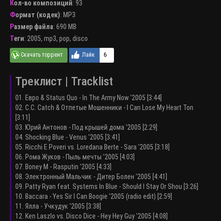
Кол-во композиций
: 93
Формат (кодек)
:
MP3
Размер файла
: 690 MB
Теги
:
2005
,
mp3
,
pop
,
disco
6
Треклист | Tracklist
01. Евро & Status Quo - In The Army Now '2005 [3:44]
02. C.C. Catch & Отпетые Мошенники - I Can Lose My Heart Ton
[3:11]
03. Юрий Антонов - Под крышей дома '2005 [2:29]
04. Shocking Blue - Venus '2005 [3:41]
05. Ricchi E Poveri vs. Loredana Berte - Sara '2005 [3:18]
06. Рома Жуков - Пыль мечты '2005 [4:03]
07. Boney M - Rasputin '2005 [4:33]
08. Электронный Мальчик - Дитер Болен '2005 [4:41]
09. Patty Ryan feat. Systems In Blue - Should I Stay Or Shou [3:26]
10. Baccara - Yes Sir I Can Boogie '2005 (radio edit) [2:59]
11. Ялла - Учкудук '2005 [3:38]
12. Ken Laszlo vs. Disco Dice - Hey Hey Guy '2005 [4:08]