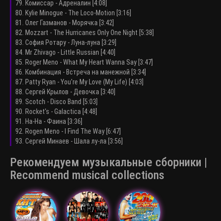
79. Комиссар - Адреналин [4:08]
80. Kylie Minogue - The Loco-Motion [3:16]
81. Олег Газманов - Морячка [3:42]
82. Mozzart - The Hurricanes Only One Night [5:38]
83. София Ротару - Луна-луна [3:29]
84. Mr Zhivago - Little Russian [4:40]
85. Roger Meno - What My Heart Wanna Say [3:47]
86. Комбинация - Встреча на манежной [3:34]
87. Patty Ryan - You're My Love (My Life) [4:03]
88. Сергей Крылов - Девочка [3:40]
89. Scotch - Disco Band [5:03]
90. Rocket's - Galactica [4:48]
91. На-На - Фаина [3:36]
92. Rogen Meno - I Find The Way [6:47]
93. Сергей Минаев - Шала лу-ла [3:56]
Рекомендуем музыкальные сборники |
Recommend musical collections