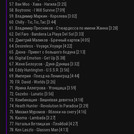
57. Ван Моо - Хава - Нагила [3:25]
58. Boytronic - I Will Survive [7:09]
59. Владимир Маркин - Королева [3:02]
60. Chilly - Tic,Tic,Tac [3:44]
61. Владимир Пресняков - Стюардесса по имени Жанна [3:28]
62. Del Faro - Bandiera La Playa Del Sol [3:33]
63. Дмитрий Маликов - Брачный картеж [4:05]
64. Desireless - Voyage,Voyage [4:22]
65. Дюна - Привет с большого бодуна [2:13]
66. Digital Emotion - Get Up [5:38]
67. Женя Белоусов - Дуня-Дуняша [3:32]
68. Eddy Huntington - U.S.S.R. [3:56]
69. Империя - Поезд на Ленинград [4:44]
70. F.R. David - Worlds [3:26]
71. Ирина Аллегрова - Угонщица [3:59]
72. Gazebo - Lunatic [3:56]
73. Комбинация - Вишнёвая девятка [4:18]
74. Heath Hunter - Revolution In Paradise [3:29]
75. Михаил Муромов - Яблоки на снегу [4:16]
76. Kaoma - Lambada [3:27]
77. Наталья Ветлицкая - Плэйбой [4:27]
78. Ken Laszlo - Glasses Man [4:13]