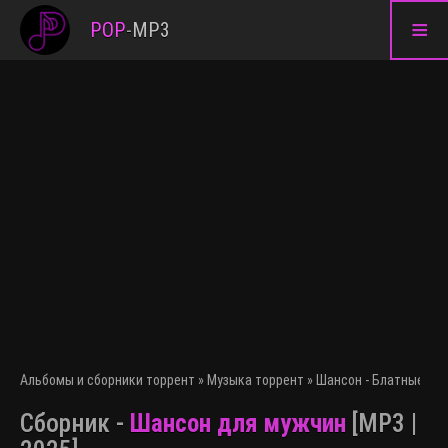
≡
POP
-
MP3
Альбомы и сборники торрент
»
Музыка торрент
»
Шансон - Блатные пес
Сборник -
Шансон для мужчин
[MP3 |