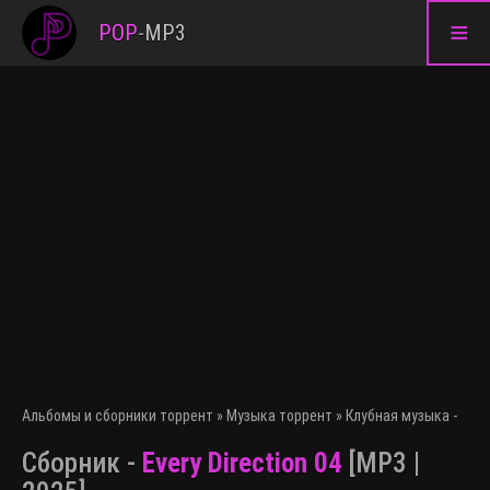
≡
POP
-
MP3
Альбомы и сборники торрент
»
Музыка торрент
»
Клубная музыка - эле
Сборник -
Every Direction 04
[MP3 |