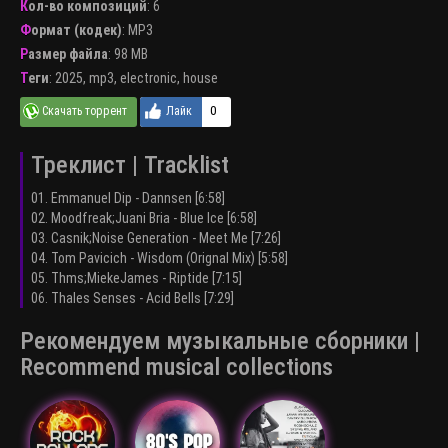
Кол-во композиций
: 6
Формат (кодек)
:
MP3
Размер файла
: 98 MB
Теги
:
2025
,
mp3
,
electronic
,
house
0
Треклист | Tracklist
01. Emmanuel Dip - Dannsen [6:58]
02. Moodfreak;Juani Bria - Blue Ice [6:58]
03. Casnik;Noise Generation - Meet Me [7:26]
04. Tom Pavicich - Wisdom (Orignal Mix) [5:58]
05. Thms;MiekeJames - Riptide [7:15]
06. Thales Senses - Acid Bells [7:29]
Рекомендуем музыкальные сборники |
Recommend musical collections