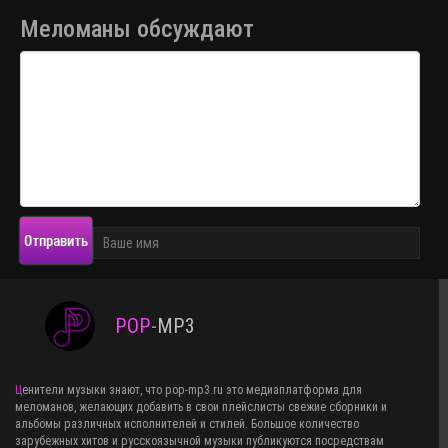
Меломаны обсуждают
Отправить
POP
-
MP3
Ценители музыки знают, что pop-mp3.ru это медиаплатформа для
меломанов, желающих добавить в свои плейслисты свежие сборники и
альбомы различных исполнителей и стилей. Большое количество
зарубежных хитов и русскоязычной музыки публикуются посредствам