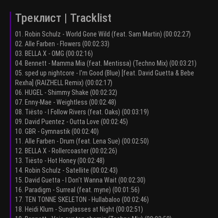
Треклист | Tracklist
01. Robin Schulz - World Gone Wild (feat. Sam Martin) (00:02:27)
02. Alle Farben - Flowers (00:02:33)
03. BELLA X - OMG (00:02:16)
04. Bennett - Mamma Mia (feat. Mentissa) (Techno Mix) (00:03:21)
05. sped up nightcore - I'm Good (Blue) [feat. David Guetta & Bebe
Rexha] (RAIZHELL Remix) (00:02:17)
06. HUGEL - Shimmy Shake (00:02:32)
07. Enny-Mae - Weightless (00:02:48)
08. Tiësto - I Follow Rivers (feat. Oaks) (00:03:19)
09. David Puentez - Outta Love (00:02:45)
10. GBR - Gymnastik (00:02:40)
11. Alle Farben - Drum (feat. Lena Sue) (00:02:50)
12. BELLA X - Rollercoaster (00:02:26)
13. Tiësto - Hot Honey (00:02:48)
14. Robin Schulz - Satellite (00:02:43)
15. David Guetta - I Don't Wanna Wait (00:02:30)
16. Paradigm - Surreal (feat. myne) (00:01:56)
17. TEN TONNE SKELETON - Hullabaloo (00:02:46)
18. Heidi Klum - Sunglasses at Night (00:02:51)