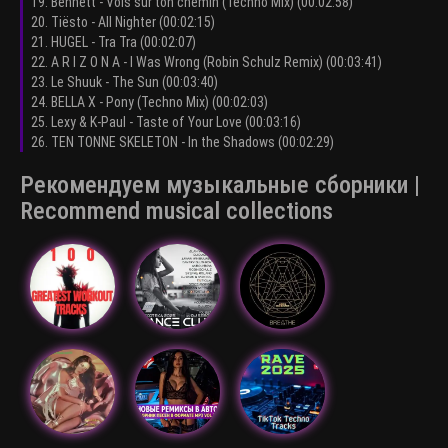
19. Bennett - Vois sur ton chemin (Techno Mix) (00:02:58)
20. Tiësto - All Nighter (00:02:15)
21. HUGEL - Tra Tra (00:02:07)
22. A R I Z O N A - I Was Wrong (Robin Schulz Remix) (00:03:41)
23. Le Shuuk - The Sun (00:03:40)
24. BELLA X - Pony (Techno Mix) (00:02:03)
25. Lexy & K-Paul - Taste of Your Love (00:03:16)
26. TEN TONNE SKELETON - In the Shadows (00:02:29)
Рекомендуем музыкальные сборники |
Recommend musical collections