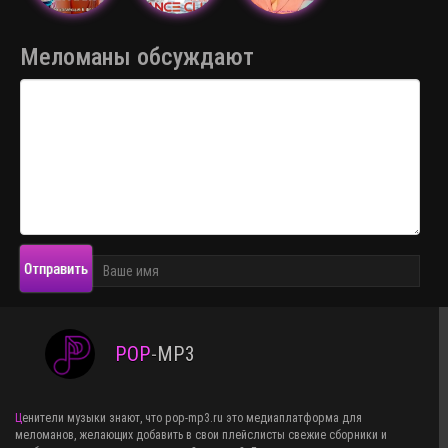
Меломаны обсуждают
Отправить
POP
-
MP3
Ценители музыки знают, что pop-mp3.ru это медиаплатформа для
меломанов, желающих добавить в свои плейслисты свежие сборники и