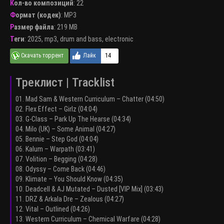
Кол-во композиций
: 22
Формат (кодек)
:
MP3
Размер файла
: 219 MB
Теги
:
2025
,
mp3
,
drum and bass
,
electronic
14
Треклист | Tracklist
01. Mad Sam & Western Curriculum – Chatter (04:50)
02. Flex Effect – Girlz (04:04)
03. G-Class – Park Up The Hearse (04:34)
04. Milo (UK) – Some Animal (04:27)
05. Bennie – Step God (04:04)
06. Kalum – Warpath (03:41)
07. Volition – Begging (04:28)
08. Odyssy – Come Back (04:46)
09. Klimate – You Should Know (04:35)
10. Deadcell & AJ Mutated – Dusted [VIP Mix] (03:43)
11. DRZ & Arkala Dre – Zealous (04:27)
12. Vital – Outlined (04:26)
13. Western Curriculum – Chemical Warfare (04:28)