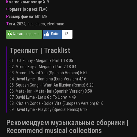
Кол-во композиций
: 9
Формат (кодек)
:
FLAC
Размер файла
: 601 MB
Теги
:
2024
,
flac
,
disco
,
electronic
12
Треклист | Tracklist
01. D.J. Funny - Megamix Part 1 18:05
02. Mixing Boys - Megamix Part 2 18:04
03. Marce - I Want You (Spanish Version) 5:52
04. David Lyme - Bambina (Euro Version) 4:16
05. Squash Gang - I Want An Illusion (Remix) 6:23
06. Mata-Hari - Mata-Hari (Spanish Version) 8:50
07. David Lyme - Let's Go To Lloret 4:49
08. Kristian Conde - Dolce Vita (European Version) 6:16
09. David Lyme - Playboy (Special Remix) 6:13
Рекомендуем музыкальные сборники |
Recommend musical collections