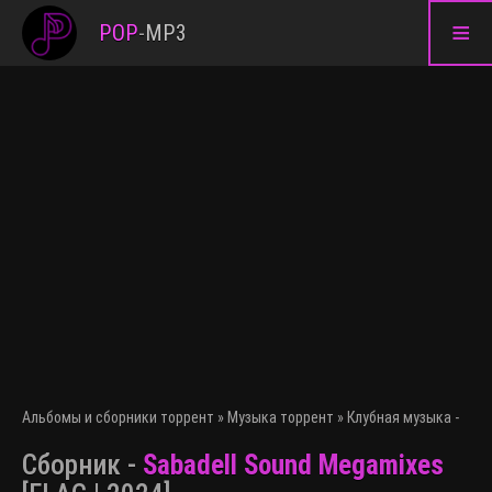
≡
POP
-
MP3
Альбомы и сборники торрент
»
Музыка торрент
»
Клубная музыка - эле
Сборник -
Sabadell Sound Megamixes