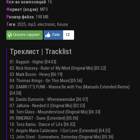
Кол-во композиций
: 16
Формат (кодек)
:
MP3
Размер файла
: 198 MB
Теги
:
2025
,
mp3
,
electronic
,
house
12
Треклист | Tracklist
01. Ragash - Higher [04:03]
02. Nick Hussey - Ruler of My Mind (Original Mix) [05:22]
03. Mark Boson - Heavy [06:19]
04. Thomas Krings - On This Mood [05:56]
05. DAMN! IT'S FUNK - Wanna Be with You (Manuelo Extended Remix)
[04:58]
06. Danilo Dumonte - Whereiwannabe [06:07]
07. JaKuna - Needed U (Original Mix) [02:53]
08. Tom Glass - Misunderstood (Original Mix) [06:33]
09. RINERKAT - Dune (Extended) [05:06]
10. Tess Kamu - Dance of Life [06:02]
11. Angelo Maria Calderano - I Got Love (Extended) [04:25]
12. John Steel - Somewhere, Someday (Original Mix) [05:36]