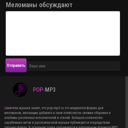
Меломаны обсуждают
Отправить
POP
-
MP3
Ценители музыки знают, что pop-mp3.ru это медиаплатформа для
меломанов, желающих добавить в свои плейслисты свежие сборники и
альбомы различных исполнителей и стилей. Большое количество
зарубежных хитов и русскоязычной музыки публикуются посредствам
торрент-файла. В основном треки загружаются в популярном формате MP3,