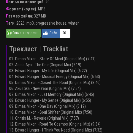
Кол-во композиций
: 20
Формат (кодек)
:
MP3
Размер файла
: 327 MB
Теги
:
2026
,
mp3
,
progressive house
,
winter
20
Треклист | Tracklist
01. Dimas Mixon - State Of Mind (Original Mix) (7:41)
02. Asida Aya - The One (Original Mix) (7:19)
03. Edvard Hunger - My Life (Original Mix) (6:22)
04. Edvard Hunger - Musical Energy (Original Mix) (6:53)
05. Dimas Mixon - Closed The Road (Original Mix) (8:40)
06. Akustika - New Year (Original Mix) (7:54)
07. Dimas Mixon - Just Memory (Original Mix) (6:45)
08. Edvard Hunger - My Sense (Original Mix) (6:55)
09. Dimas Mixon - One Day (Original Mix) (8:19)
10. Dimas Mixon - Soul Shifter (Original Mix) (7:50)
11. Chritis M. - Reverie (Original Mix) (7:57)
12. Dimas Mixon - Road To Cosmos (Original Mix) (9:34)
13. Edvard Hunger - I Think You Need (Original Mix) (7:32)