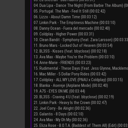
04. Dua Lipa - Dance The Night (From Barbie The Album) (0
05. Portugal. The Man - Feel It Still (00:02:42)
06. Lizzo - About Damn Time (00:03:12)
07. Linkin Park - The Emptiness Machine (00:03:10)
08. Danny Ocean - Fuera del mercado (00:02:40)
09. Coldplay - Higher Power (00:03:31)
10. Clean Bandit - Symphony (feat. Zara Larsson) (00:03:33
11. Bruno Mars - Locked Out of Heaven (00:03:54)
12. BL3SS - Kisses (feat. bbyclose) (00:02:18)
13. Ava Max - Maybe You’re the Problem (00:03:10)
14. Anne-Marie - FRIENDS (00:03:23)
15. Rudimental - These Days (feat. Jess Glynne, Macklemo
16. Mac Miller - 5 Dollar Pony Rides (00:03:42)
17. Coldplay - ALL MY LOVE (PNAU x Coldplay) (00:03:15)
18. Blanka - Asereje (Airplane Mode) (00:02:40)
19. A7S - EYES ON ME (00:03:44)
20. BL3SS - Craving 4 U (feat. bbyclose) (00:02:19)
21. Linkin Park - Heavy Is the Crown (00:02:47)
22. Joel Corry - Be Alright (00:02:36)
23. Galantis - 8 Days (00:02:10)
24. Ava Max - My Oh My (00:02:36)
25. Eliza Rose - B.O.T.A. (Baddest of Them All) (Edit) (00:03