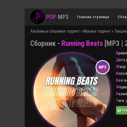
POP
-
MP3
Главная страница
Сбор
Альбомы и сборники торрент
»
Музыка торрент
»
Танцев
Сборник -
Running Beats
[MP3 | 
Врем
Дата
Жанр
Испо
Кол-
Форм
Разм
Теги
: