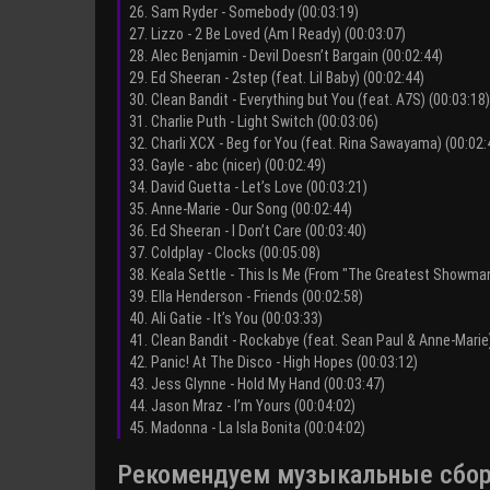
26. Sam Ryder - Somebody (00:03:19)
27. Lizzo - 2 Be Loved (Am I Ready) (00:03:07)
28. Alec Benjamin - Devil Doesn’t Bargain (00:02:44)
29. Ed Sheeran - 2step (feat. Lil Baby) (00:02:44)
30. Clean Bandit - Everything but You (feat. A7S) (00:03:18)
31. Charlie Puth - Light Switch (00:03:06)
32. Charli XCX - Beg for You (feat. Rina Sawayama) (00:02:
33. Gayle - abc (nicer) (00:02:49)
34. David Guetta - Let’s Love (00:03:21)
35. Anne-Marie - Our Song (00:02:44)
36. Ed Sheeran - I Don’t Care (00:03:40)
37. Coldplay - Clocks (00:05:08)
38. Keala Settle - This Is Me (From "The Greatest Showman
39. Ella Henderson - Friends (00:02:58)
40. Ali Gatie - It’s You (00:03:33)
41. Clean Bandit - Rockabye (feat. Sean Paul & Anne-Marie)
42. Panic! At The Disco - High Hopes (00:03:12)
43. Jess Glynne - Hold My Hand (00:03:47)
44. Jason Mraz - I’m Yours (00:04:02)
45. Madonna - La Isla Bonita (00:04:02)
Рекомендуем музыкальные сборни