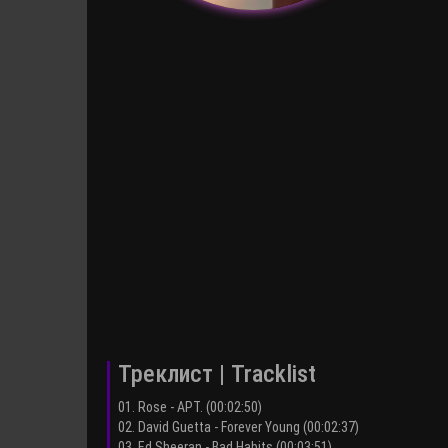
Треклист | Tracklist
01. Rose - APT. (00:02:50)
02. David Guetta - Forever Young (00:02:37)
03. Ed Sheeran - Bad Habits (00:03:51)