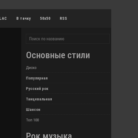
LAC
В тачку
50x50
RSS
Основные стили
Диско
Популярная
Русский рок
Танцевальная
Шансон
Топ 100
Рок музыка