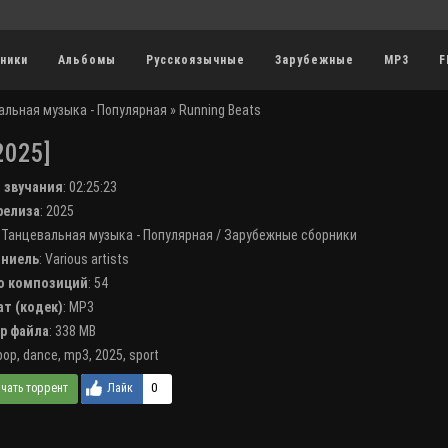
ники
Альбомы
Русскоязычные
Зарубежные
MP3
F
альная музыка - Популярная
» Running Beats
2025]
я звучания
:
02:25:23
 релиза
: 2025
:
Танцевальная музыка - Популярная
/
Зарубежные сборники
лниель
:
Various artists
во композиций
: 54
ат (кодек)
:
MP3
ер файла
: 338 MB
pop
,
dance
,
mp3
,
2025
,
sport
0