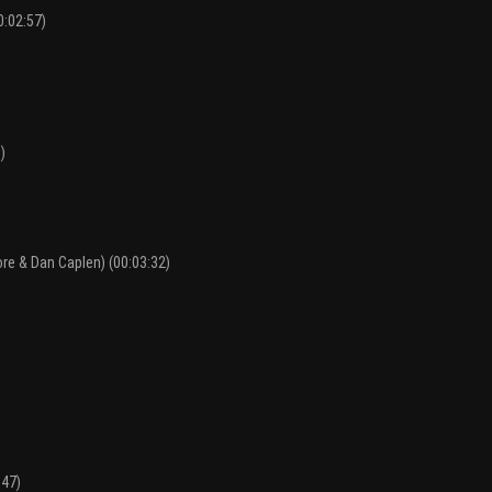
0:02:57)
)
re & Dan Caplen) (00:03:32)
:47)