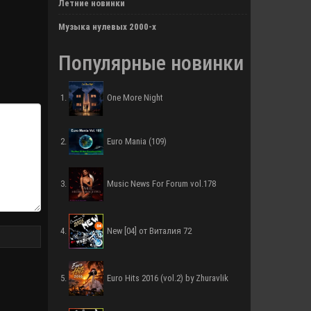
Летние новинки
Музыка нулевых 2000-х
Популярные новинки
One More Night
Euro Mania (109)
Music News For Forum vol.178
New [04] от Виталия 72
Euro Hits 2016 (vol.2) by Zhuravlik