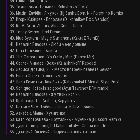
34. Luina - Qaragim-AI
35. Технология - Полчаса (KalashnikoFF Mix)
36. Maxim Zavidia - Я чужой (Dj Sasha Born, Nik Forestino Remix)
37. Игорь Кибирев - Пополам (Dj Ikonnikov E.x.c Version)
38. RaiM, Artur, Zhenis, Alina Gerc - Disco
39. Teddy Swims - Bad Dreams
40. Blue System - Magic Symphony (KaktuZ RemiX)
41. Наталия Власова - Люби меня дольше
42. Гена Селезнев - Алиби
43. The Corporation - You're My Man (Dance Mix)
44. Сергей Минаев - Вояж (KalashnikoFF Reboot)
45. Лариса Долина, ST - Место встречи планета Земля
46. Елена Север - Услышь меня
47. Леон Кемстач - Как быть (KalashnikoFF Mirazh Style Rmx)
48. Sonique - It feels so good (Ayur Tsyrenov DFM remix)
49. Наталия Власова - Я у твоих ног 2.0
50. Dj zhusupoff - Arabian, Карусель
51. Больше Чем Любовь - Больше Чем Любовь
52. Азизбек, Маша - Хулиганка
53. Катя Ростовцева - Брутальный мужчина (EDscore Remix)
54. ДарьЯ Топоркова, DJ KalashnikoFF - Снова всё Лето
55. Дмитрий Камский - Недосказанная тишина