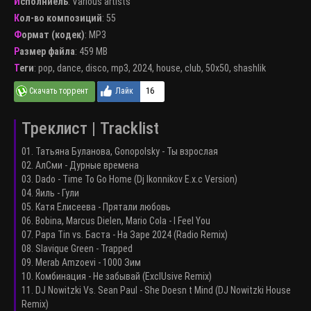
Исполниель
:
Various artists
Кол-во композиций
: 55
Формат (кодек)
:
MP3
Размер файла
: 459 MB
Теги
:
pop
,
dance
,
disco
,
mp3
,
2024
,
house
,
club
,
50x50
,
shashlik
16
Треклист | Tracklist
01. Татьяна Буланова, Gonopolsky - Ты взрослая
02. АлСми - Дурные времена
03. Dado - Time To Go Home (Dj Ikonnikov E.x.c Version)
04. Яиль - Гули
05. Катя Елисеева - Прятали любовь
06. Bobina, Marcus Dielen, Mario Cola - I Feel You
07. Papa Tin vs. Баста - На Заре 2024 (Radio Remix)
08. Slavique Green - Trapped
09. Merab Amzoevi - 1000 Зим
10. Комбинация - Не забывай (ExclUsive Remix)
11. DJ Nowitzki Vs. Sean Paul - She Doesn t Mind (DJ Nowitzki House
Remix)