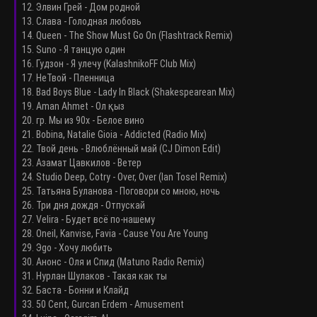
12. Элвин Грей - Дом родной
13. Слава - Голодная любовь
14. Queen - The Show Must Go On (Flashtrack Remix)
15. Suno - Я танцую один
16. Гудзон - Я улечу (KalashnikoFF Club Mix)
17. НеТвой - Пленница
18. Bad Boys Blue - Lady In Black (Shakespearean Mix)
19. Aman Ahmet - Ол қыз
20. гр. Мы из 90х - Белое вино
21. Bobina, Natalie Gioia - Addicted (Radio Mix)
22. Твой день - Влюблённый май (CJ Dimon Edit)
23. Азамат Цавкилов - Ветер
24. Studio Deep, Cotry - Over, Over (Ian Tosel Remix)
25. Татьяна Буланова - Поговори со мною, ночь
26. Три дня дождя - Отпускай
27. Velira - Будет всё по-нашему
28. Oneil, Kanvise, Favia - Cause You Are Young
29. Эgo - Хочу любить
30. Анонс - Оля и Спид (Matuno Radio Remix)
31. Нурлан Шулаков - Такая как ты
32. Баста - Бонни и Клайд
33. 50 Cent, Gurcan Erdem - Amusement