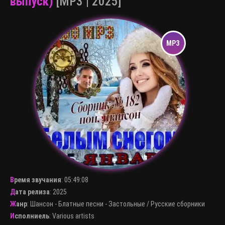
выпуск)
[MP3 | 2025]
Время звучания
:
05:49:08
Дата релиза
: 2025
Жанр
:
Шансон - Блатные песни - Застольные
/
Русские сборники
Исполниель
:
Various artists