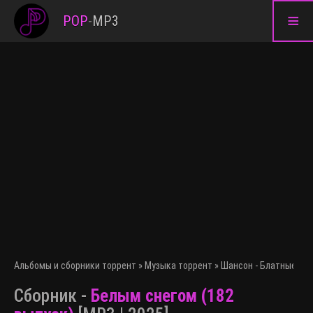
≡
POP
-
MP3
Альбомы и сборники торрент
»
Музыка торрент
»
Шансон - Блатные пес
Сборник -
Белым снегом (182