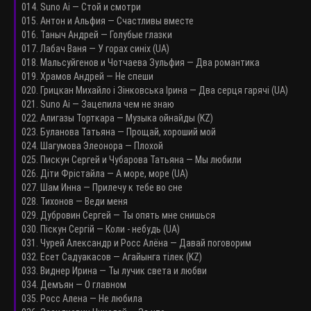
014. Suno Ai — Стой и смотри
015. Антон и Альфия — Счастливы вместе
016. Таныч Андрей — Голубые глазки
017. Лабач Ваня — У горах синіх (UA)
018. Мальсуйгенов и Чотчаева Зульфия — Два романтика
019. Храмов Андрей — Не спеши
020. Грицкан Михайло і Зінковська Ірина — Два серця гарячі (UA)
021. Suno Ai — Зацепила чем не знаю
022. Алигазы Торткара — Музыка ойнайды (KZ)
023. Буланова Татьяна — Прощай, хороший мой
024. Шагумова Элеонора — Плохой
025. Пискун Сергей и Чубарова Татьяна — Мы любили
026. Діти Фрістайла — А море, море (UA)
027. Шам Инна — Прилечу к тебе во сне
028. Тихонов — Веди меня
029. Дубровин Сергей — Ты опять мне снишься
030. Піскун Сергій — Коли - небудь (UA)
031. Чурей Александр и Росс Алёна — Давай поговорим
032. Есет Садуакасов — Агайынга тілек (KZ)
033. Виднер Ирина — Ты лучик света и любви
034. Демъян — О главном
035. Росс Алена — Не любила