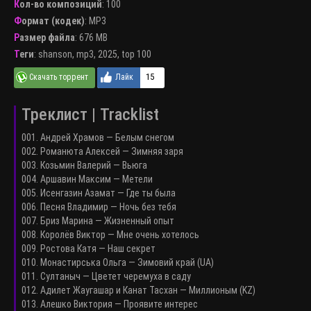
Кол-во композиций
: 100
Формат (кодек)
:
MP3
Размер файла
: 676 MB
Теги
:
shanson
,
mp3
,
2025
,
top 100
15
Треклист | Tracklist
001. Андрей Храмов — Белым снегом
002. Романюта Алексей — Зимняя заря
003. Козьмин Валерий — Вьюга
004. Аршавин Максим — Метели
005. Исенгазин Азамат — Где ты была
006. Песня Владимир — Ночь без тебя
007. Бриз Марина — Жизненный опыт
008. Королёв Виктор — Мне очень хотелось
009. Ростова Катя — Наш секрет
010. Монастирська Ольга — Зимовий край (UA)
011. Султаныч — Цветет черемуха в саду
012. Адилет Жаугашар и Канат Тасхан — Миллионым (KZ)
013. Алешко Виктория — Проявите интерес