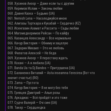
058. Хусинов Анзор — Даже если ты с другим
059. Керимов Ислам — Законы любви
060. Давня Казка — Будьмо (UA)
061. Nemish Lena — Насолоджуйся мною
062. Алигазы Торткара и Кукабай — Сердечко (KZ)
063. Исенгазин Азамат и Рассита — Сады любви
064. Магомедкеримов Рейсан — По кайфу
065. Казанцев Александр — Все нормально
066. Качур Виктория — Обниму и зацелую
067. Задорин Михаил — Это не любовь
068. Филатов Алексей — Не беда
069. Хусинов Анзор — Я перестану ждать
070. Кохані — А я любила (UA)
071. Banda Ua та Dj Bandos — Притрушена (UA)
072. Баланенко Виталий — Asta inseamna ferecirea (Вот что
значит счастье) (RO)
073. Zama — Пустота
074. Качур Виктория — Я не могу без тебя
075. Гревцев Дмитрий — Алые розы
076. Аркадиас — Всё пройдёт и это тоже
077. Судче Валерій — Очі сині (UA)
078. Такер — Сердцеедка