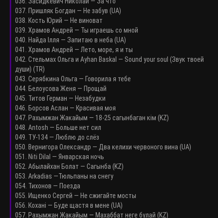
036. Засидкевич Николай — За что
037. Пришляк Богдан — Не забув (UA)
038. Кость Юрий — Не виноват
039. Храмов Андрей — Ты играешь со мной
040. Найда Ілля — Запитаю в неба (UA)
041. Храмов Андрей — Лето, море, я и ты
042. Стельмах Ольга и Ayhan Baskal — Sound your soul (Звук твоей
души) (TR)
043. Серябкина Ольга — Говорила я тебе
044. Белоусова Женя — Прощай
045. Титов Герман — Незабудки
046. Борсов Аслан — Красивая моя
047. Рахымжан Жакайым — 18-25 сагынбаган кім (KZ)
048. Antosh — Больше нет сил
049. ТУ-134 — Люблю до слёз
050. Вернигора Олександр — Два келихи червоного вина (UA)
051. Niti DilaI — Январская ночь
052. Абылайхан Болат — Сагынба (KZ)
053. Arkadias —Тюльпаны на снегу
054. Тихонов — Поезда
055. Ищенко Сергей — Не сжигайте мосты
056. Кохані — Буде щастя в мене (UA)
057. Рахымжан Жакайым — Махаббат неге булай (KZ)