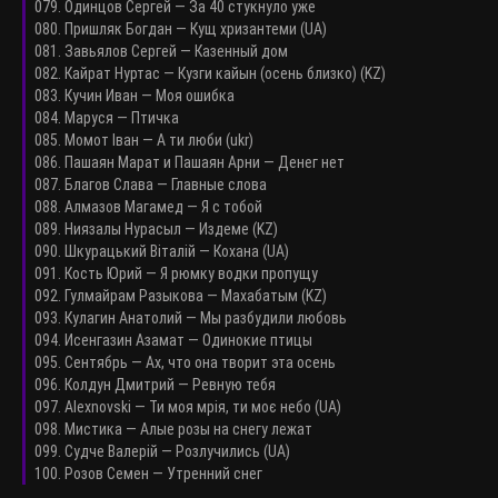
079. Одинцов Сергей — За 40 стукнуло уже
080. Пришляк Богдан — Кущ хризантеми (UA)
081. Завьялов Сергей — Казенный дом
082. Кайрат Нуртас — Кузги кайын (осень близко) (KZ)
083. Кучин Иван — Моя ошибка
084. Маруся — Птичка
085. Момот Іван — А ти люби (ukr)
086. Пашаян Марат и Пашаян Арни — Денег нет
087. Благов Слава — Главные слова
088. Алмазов Магамед — Я с тобой
089. Ниязалы Нурасыл — Издеме (KZ)
090. Шкурацький Віталій — Кохана (UA)
091. Кость Юрий — Я рюмку водки пропущу
092. Гулмайрам Разыкова — Махабатым (KZ)
093. Кулагин Анатолий — Мы разбудили любовь
094. Исенгазин Азамат — Одинокие птицы
095. Сентябрь — Aх, что она творит эта осень
096. Колдун Дмитрий — Ревную тебя
097. Alexnovski — Ти моя мрія, ти моє небо (UA)
098. Мистика — Алые розы на снегу лежат
099. Судче Валерій — Розлучились (UA)
100. Розов Семен — Утренний снег