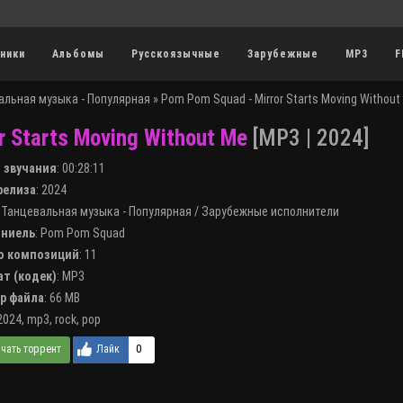
ники
Альбомы
Русскоязычные
Зарубежные
MP3
F
альная музыка - Популярная
» Pom Pom Squad - Mirror Starts Moving Without
r Starts Moving Without Me
[MP3 | 2024]
я звучания
:
00:28:11
 релиза
: 2024
:
Танцевальная музыка - Популярная
/
Зарубежные исполнители
лниель
:
Pom Pom Squad
во композиций
: 11
ат (кодек)
:
MP3
ер файла
: 66 MB
2024
,
mp3
,
rock
,
pop
0