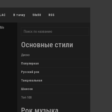
LAC
В тачку
50x50
RSS
 Me
Основные стили
Диско
Популярная
Русский рок
Танцевальная
Шансон
Топ 100
Рок музыка