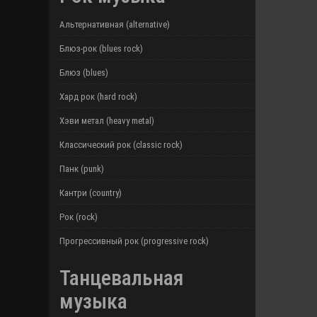
Альтернативная (alternative)
Блюз-рок (blues rock)
Блюз (blues)
Хард рок (hard rock)
Хэви метал (heavy metal)
Классический рок (classic rock)
Панк (punk)
Кантри (country)
Рок (rock)
Прогрессивный рок (progressive rock)
Танцевальная
музыка