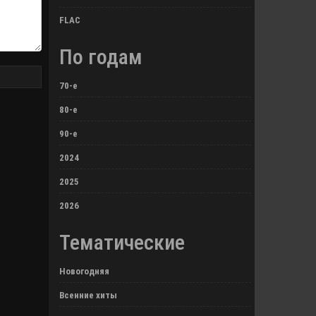
FLAC
По годам
70-е
80-е
90-е
2024
2025
2026
Тематические
Новогодняя
Всенние хиты