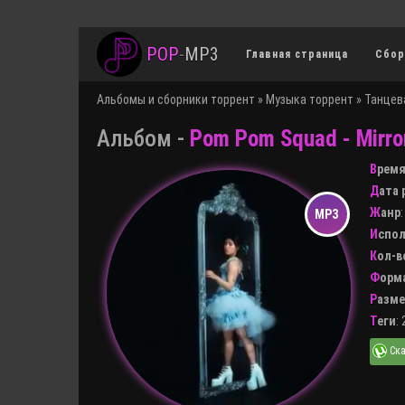
POP
-
MP3
Главная страница
Сбор
Альбомы и сборники торрент
»
Музыка торрент
»
Танцев
Альбом -
Pom Pom Squad - Mirro
Врем
Дата
Жанр
Испо
Кол-
Форм
Разм
Теги
: