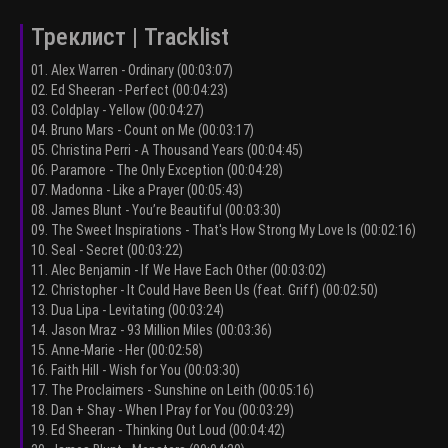
Треклист | Tracklist
01. Alex Warren - Ordinary (00:03:07)
02. Ed Sheeran - Perfect (00:04:23)
03. Coldplay - Yellow (00:04:27)
04. Bruno Mars - Count on Me (00:03:17)
05. Christina Perri - A Thousand Years (00:04:45)
06. Paramore - The Only Exception (00:04:28)
07. Madonna - Like a Prayer (00:05:43)
08. James Blunt - You’re Beautiful (00:03:30)
09. The Sweet Inspirations - That's How Strong My Love Is (00:02:16)
10. Seal - Secret (00:03:22)
11. Alec Benjamin - If We Have Each Other (00:03:02)
12. Christopher - It Could Have Been Us (feat. Griff) (00:02:50)
13. Dua Lipa - Levitating (00:03:24)
14. Jason Mraz - 93 Million Miles (00:03:36)
15. Anne-Marie - Her (00:02:58)
16. Faith Hill - Wish for You (00:03:30)
17. The Proclaimers - Sunshine on Leith (00:05:16)
18. Dan + Shay - When I Pray for You (00:03:29)
19. Ed Sheeran - Thinking Out Loud (00:04:42)