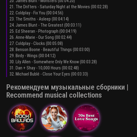
20. James Blunt - Monsters (00:04:20)
21. The Drifters - Saturday Night at the Movies (00:02:28)
22. Coldplay - Fix You (00:04:56)
23. The Smiths - Asleep (00:04:14)
24. James Blunt - The Greatest (00:03:11)
25. Ed Sheeran - Photograph (00:04:19)
26. Anne-Marie - Our Song (00:02:44)
27. Coldplay - Clocks (00:05:08)
28. Benson Boone - Beautiful Things (00:03:00)
29. Birdy - Wings (00:04:12)
30. Lily Allen - Somewhere Only We Know (00:03:28)
31. Dan + Shay - 10,000 Hours (00:02:48)
32. Michael Bublé - Close Your Eyes (00:03:33)
Рекомендуем музыкальные сборники |
Recommend musical collections