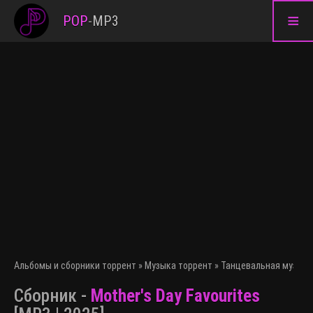
≡
POP
-
MP3
Альбомы и сборники торрент
»
Музыка торрент
»
Танцевальная музыка
Сборник -
Mother's Day Favourites