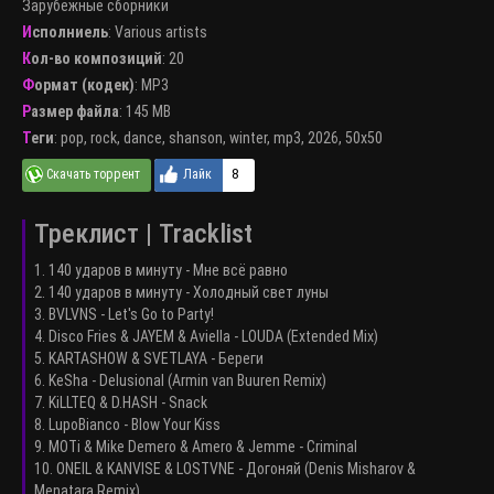
Зарубежные сборники
Исполниель
:
Various artists
Кол-во композиций
: 20
Формат (кодек)
:
MP3
Размер файла
: 145 MB
Теги
:
pop
,
rock
,
dance
,
shanson
,
winter
,
mp3
,
2026
,
50x50
8
Треклист | Tracklist
1. 140 ударов в минуту - Мне всё равно
2. 140 ударов в минуту - Холодный свет луны
3. BVLVNS - Let's Go to Party!
4. Disco Fries & JAYEM & Aviella - LOUDA (Extended Mix)
5. KARTASHOW & SVETLAYA - Береги
6. KeSha - Delusional (Armin van Buuren Remix)
7. KiLLTEQ & D.HASH - Snack
8. LupoBianco - Blow Your Kiss
9. MOTi & Mike Demero & Amero & Jemme - Criminal
10. ONEIL & KANVISE & LOSTVNE - Догоняй (Denis Misharov &
Menatara Remix)