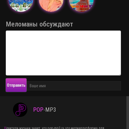
Меломаны обсуждают
Отправить
POP
-
MP3
Ценители музыки знают, что pop-mp3.ru это медиаплатформа для