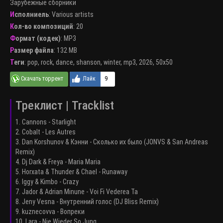
Зарубежные сборники
Исполниель
:
Various artists
Кол-во композиций
: 20
Формат (кодек)
:
MP3
Размер файла
: 132 MB
Теги
:
pop
,
rock
,
dance
,
shanson
,
winter
,
mp3
,
2026
,
50x50
9
Треклист | Tracklist
1. Cannons - Starlight
2. Cobalt - Les Autres
3. Dan Korshunov & Кэнни - Сколько их было (JONVS & San Andreas
Remix)
4. Dj Dark & Freya - Maria Maria
5. Horxata & Thunder & Chael - Runaway
6. Iggy & Kimbo - Crazy
7. Jador & Adrian Minune - Voi Fi Vederea Ta
8. Jeny Vesna - Внутренний голос (DJ Bliss Remix)
9. kuznecovva - Вопреки
10. Lara - Nie Wieder So Jung