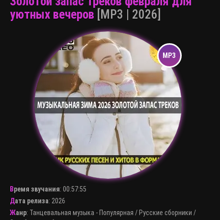
Золотой запас треков февраля для
уютных вечеров
[MP3 | 2026]
Время звучания
:
00:57:55
Дата релиза
: 2026
Жанр
:
Танцевальная музыка - Популярная
/
Русские сборники
/