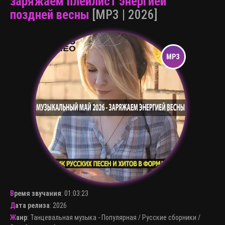
заряжаем плейлист энергией
поздней весны
[MP3 | 2026]
Время звучания
:
01:03:23
Дата релиза
: 2026
Жанр
:
Танцевальная музыка - Популярная
/
Русские сборники
/