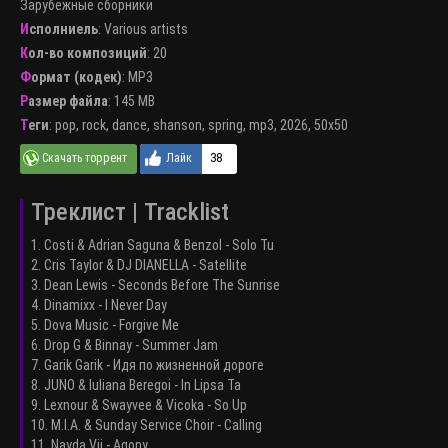
Зарубежные сборники
Исполниель
:
Various artists
Кол-во композиций
: 20
Формат (кодек)
:
MP3
Размер файла
: 145 MB
Теги
:
pop
,
rock
,
dance
,
shanson
,
spring
,
mp3
,
2026
,
50x50
38
Треклист | Tracklist
1. Costi & Adrian Saguna & Benzol - Solo Tu
2. Cris Taylor & DJ DIANELLA - Satellite
3. Dean Lewis - Seconds Before The Sunrise
4. Dinamixx - I Never Day
5. Dova Music - Forgive Me
6. Drop G & Binnay - Summer Jam
7. Garik Garik - Идя по жизненной дороге
8. JUNO & Iuliana Beregoi - In Lipsa Ta
9. Lexnour & Swayvee & Vicoka - So Up
10. M.I.A. & Sunday Service Choir - Calling
11. Nayda Vii - Agony