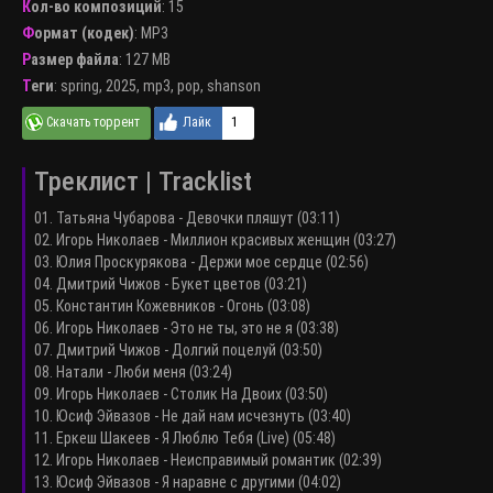
Кол-во композиций
: 15
Формат (кодек)
:
MP3
Размер файла
: 127 MB
Теги
:
spring
,
2025
,
mp3
,
pop
,
shanson
1
Треклист | Tracklist
01. Татьяна Чубарова - Девочки пляшут (03:11)
02. Игорь Николаев - Миллион красивых женщин (03:27)
03. Юлия Проскурякова - Держи мое сердце (02:56)
04. Дмитрий Чижов - Букет цветов (03:21)
05. Константин Кожевников - Огонь (03:08)
06. Игорь Николаев - Это не ты, это не я (03:38)
07. Дмитрий Чижов - Долгий поцелуй (03:50)
08. Натали - Люби меня (03:24)
09. Игорь Николаев - Столик На Двоих (03:50)
10. Юсиф Эйвазов - Не дай нам исчезнуть (03:40)
11. Еркеш Шакеев - Я Люблю Тебя (Live) (05:48)
12. Игорь Николаев - Неисправимый романтик (02:39)
13. Юсиф Эйвазов - Я наравне с другими (04:02)