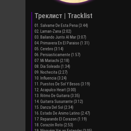
Треклист | Tracklist
01. Salvame De Esta Pena (3:44)
02. Laman-Zana (2:02)
03. Bailando Junto Al Mar (3:07)
04. Primavera En El Paraiso (1:31)
05. Cerebro (3:14)
06. Persiasticamente (1:57)
07. Mi Mariachi (2:18)
08. Dia Soleado (1:34)
09. Nochecita (2:27)
10. Influencia (3:24)
11. Puestos De Sol Y Besos (3:19)
12. Acapulco Heart (3:00)
13. Ritmo De Guitarra (3:35)
14. Guitarra Susurrante (3:12)
15. Danza Del Sol (2:34)
16. Estado De Animo Latino (2:47)
17. Reparando El Corazon (1:19)
18. Corazón Roto (2:53)
19. Nínguém Vai an Entender (3:05)