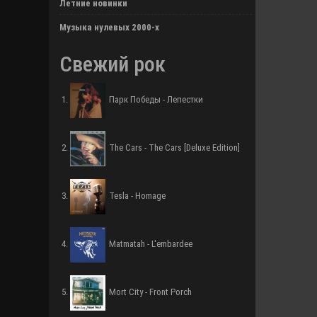
Летние новинки
Музыка нулевых 2000-х
Свежий рок
Парк Победы - Лепестки
The Cars - The Cars [Deluxe Edition]
Tesla - Homage
Matmatah - L'embardee
Mort City - Front Porch