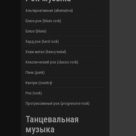
Альтернативная (alternative)
Блюз-рок (blues rock)
Блюз (blues)
Хард рок (hard rock)
Хэви метал (heavy metal)
Классический рок (classic rock)
Панк (punk)
Кантри (country)
Рок (rock)
Прогрессивный рок (progressive rock)
Танцевальная
музыка