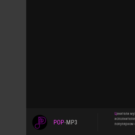
Ценители музыки знают, что pop-mp3.ru это медиаплатформа для меломанов, желающих добавить в свои плейслисты свежие сборники и альбомы различных
исполнителе
POP
-
MP3
популярном ф