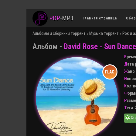
POP
-
MP3
Главная страница
Сбор
Альбомы и сборники торрент
»
Музыка торрент
»
Рок и 
Альбом -
David Rose - Sun Dance
Врем
Дата
Жанр
Испо
Кол-
Форм
Разм
Теги
: