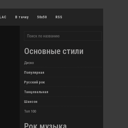
LAC
В тачку
50x50
RSS
Основные стили
Диско
Популярная
Русский рок
Танцевальная
Шансон
Топ 100
Рок музыка