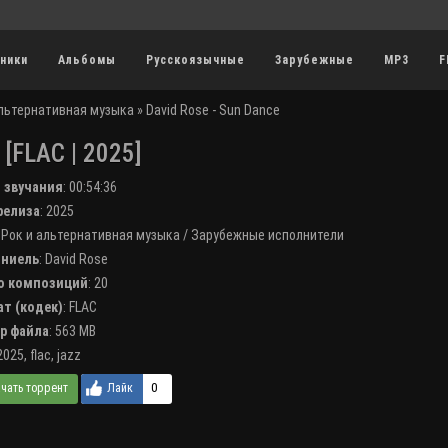
ники
Альбомы
Русскоязычные
Зарубежные
MP3
F
альтернативная музыка
» David Rose - Sun Dance
[FLAC | 2025]
я звучания
:
00:54:36
 релиза
: 2025
:
Рок и альтернативная музыка
/
Зарубежные исполнители
лниель
:
David Rose
во композиций
: 20
ат (кодек)
:
FLAC
ер файла
: 563 MB
2025
,
flac
,
jazz
0