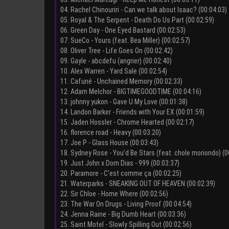
04. Rachel Chinouriri - Can we talk about Isaac? (00:04:03)
05. Royal & The Serpent - Death Do Us Part (00:02:59)
06. Green Day - One Eyed Bastard (00:02:53)
07. SueCo - Yours (feat. Bea Miller) (00:02:57)
08. Oliver Tree - Life Goes On (00:02:42)
09. Gayle - abcdefu (angrier) (00:02:40)
10. Alex Warren - Yard Sale (00:02:54)
11. Cafuné - Unchained Memory (00:02:33)
12. Adam Melchor - BIGTIMEGOODTIME (00:04:16)
13. johnny yukon - Gave U My Love (00:01:38)
14. Landon Barker - Friends with Your EX (00:01:59)
15. Jaden Hossler - Chrome Hearted (00:02:17)
16. florence road - Heavy (00:03:20)
17. Joe P - Glass House (00:03:43)
18. Sydney Rose - You’d Be Stars (feat. chole moriondo) (0
19. Just John x Dom Dias - 999 (00:03:37)
20. Paramore - C’est comme ça (00:02:25)
21. Waterparks - SNEAKING OUT OF HEAVEN (00:02:39)
22. Sir Chloe - Home Where (00:02:56)
23. The War On Drugs - Living Proof (00:04:54)
24. Jenna Raine - Big Dumb Heart (00:03:36)
25. Saint Motel - Slowly Spilling Out (00:02:56)