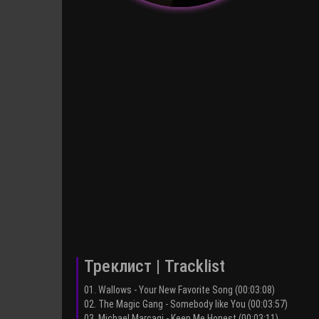
Треклист | Tracklist
01. Wallows - Your New Favorite Song (00:03:08)
02. The Magic Gang - Somebody like You (00:03:57)
03. Michael Marcagi - Keep Me Honest (00:03:11)