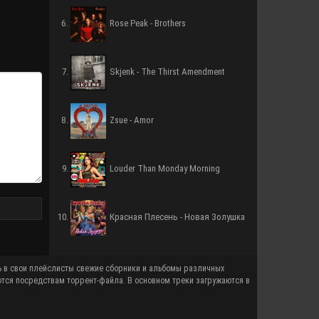
Rose Peak - Brothers
Skjenk - The Thirst Amendment
Zsue - Amor
Louder Than Monday Morning
Красная Плесень - Новая Золушка
ются посредствам торрент-файла. В основном треки загружаются в