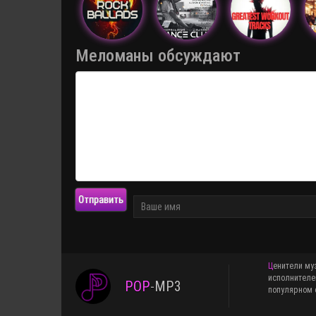
Меломаны обсуждают
Отправить
Ценители музыки знают, что pop-mp3.ru это медиаплатформа для меломанов, желающих добавить в свои плейслисты свежие сборники и альбомы различных
исполнителе
POP
-
MP3
популярном ф