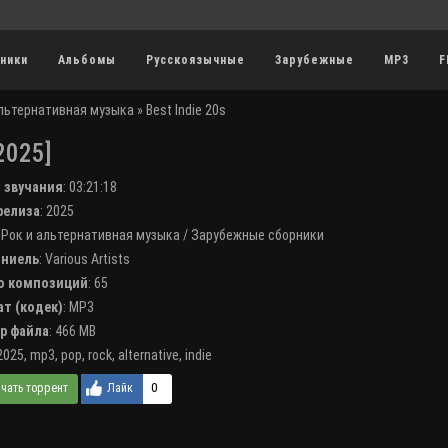
ники
Альбомы
Русскоязычные
Зарубежные
MP3
F
альтернативная музыка
» Best Indie 20s
2025]
я звучания
:
03:21:18
 релиза
: 2025
:
Рок и альтернативная музыка
/
Зарубежные сборники
лниель
:
Various Artists
во композиций
: 65
ат (кодек)
:
MP3
ер файла
: 466 MB
2025
,
mp3
,
pop
,
rock
,
alternative
,
indie
0