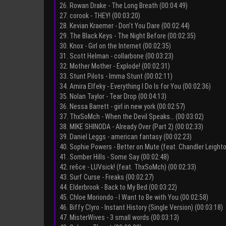
26. Rowan Drake - The Long Breath (00:04:49)
27. corook - THEY! (00:03:20)
28. Kevian Kraemer - Don’t You Dare (00:02:44)
29. The Black Keys - The Night Before (00:02:35)
30. Knox - Girl on the Internet (00:02:35)
31. Scott Helman - collarbone (00:03:23)
32. Mother Mother - Explode! (00:02:31)
33. Stunt Pilots - Imma Stunt (00:02:11)
34. Amira Elfeky - Everything I Do Is for You (00:02:36)
35. Nolan Taylor - Tear Drop (00:04:13)
36. Nessa Barrett - girl in new york (00:02:57)
37. ThxSoMch - When the Devil Speaks… (00:03:02)
38. MIKE SHINODA - Already Over (Part 2) (00:02:33)
39. Daniel Leggs - american fantasy (00:02:23)
40. Sophie Powers - Better on Mute (feat. Chandler Leighto
41. Somber Hills - Some Say (00:02:48)
42. re6ce - LUVsick! (feat. ThxSoMch) (00:02:33)
43. Surf Curse - Freaks (00:02:27)
44. Elderbrook - Back to My Bed (00:03:22)
45. Chloe Moriondo - I Want to Be with You (00:02:58)
46. Biffy Clyro - Instant History (Single Version) (00:03:18)
47. MisterWives - 3 small words (00:03:13)