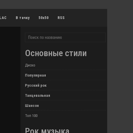
LAC
В тачку
50x50
RSS
Основные стили
Диско
Популярная
Русский рок
Танцевальная
Шансон
Топ 100
Рок музыка