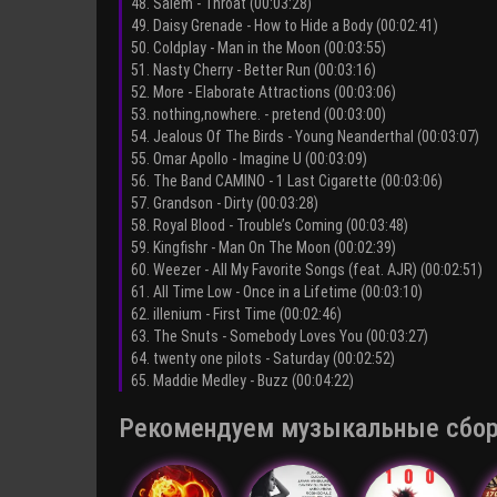
48. Salem - Throat (00:03:28)
49. Daisy Grenade - How to Hide a Body (00:02:41)
50. Coldplay - Man in the Moon (00:03:55)
51. Nasty Cherry - Better Run (00:03:16)
52. More - Elaborate Attractions (00:03:06)
53. nothing,nowhere. - pretend (00:03:00)
54. Jealous Of The Birds - Young Neanderthal (00:03:07)
55. Omar Apollo - Imagine U (00:03:09)
56. The Band CAMINO - 1 Last Cigarette (00:03:06)
57. Grandson - Dirty (00:03:28)
58. Royal Blood - Trouble’s Coming (00:03:48)
59. Kingfishr - Man On The Moon (00:02:39)
60. Weezer - All My Favorite Songs (feat. AJR) (00:02:51)
61. All Time Low - Once in a Lifetime (00:03:10)
62. illenium - First Time (00:02:46)
63. The Snuts - Somebody Loves You (00:03:27)
64. twenty one pilots - Saturday (00:02:52)
65. Maddie Medley - Buzz (00:04:22)
Рекомендуем музыкальные сборни