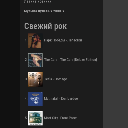
Летние новинки
Музыка нулевых 2000-х
Свежий рок
Парк Победы - Лепестки
The Cars - The Cars [Deluxe Edition]
Tesla - Homage
Matmatah - L'embardee
Mort City - Front Porch