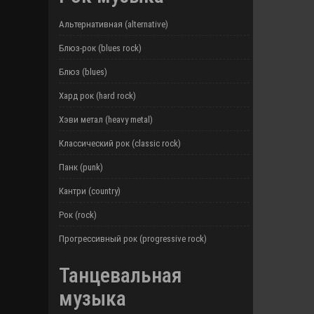
Альтернативная (alternative)
Блюз-рок (blues rock)
Блюз (blues)
Хард рок (hard rock)
Хэви метал (heavy metal)
Классический рок (classic rock)
Панк (punk)
Кантри (country)
Рок (rock)
Прогрессивный рок (progressive rock)
Танцевальная
музыка