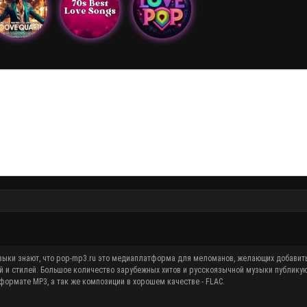
й и стилей. Большое количество зарубежных хитов и русскоязычной музыки публику
ормате MP3, а так же композиции в хорошем качестве - FLAC.