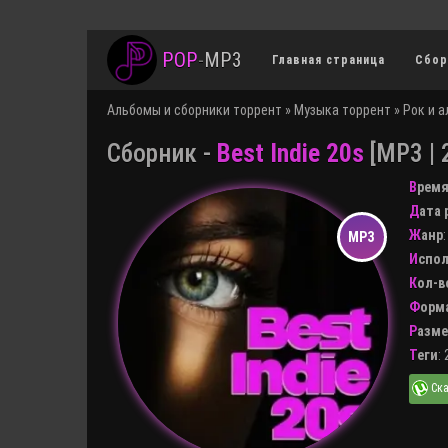
POP
-
MP3
Главная страница
Сбор
Альбомы и сборники торрент
»
Музыка торрент
»
Рок и 
Сборник -
Best Indie 20s
[MP3 | 
Врем
Дата
Жанр
Испо
Кол-
Форм
Разм
Теги
: