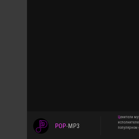
Ценители музыки знают, что pop-mp3.ru это медиаплатформа для меломанов, желающих добавить в свои плейслисты свежие сборники и альбомы различных
исполнителе
POP
-
MP3
популярном ф