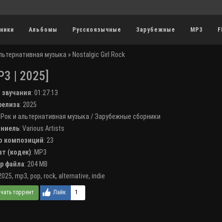
ники
Альбомы
Русскоязычные
Зарубежные
MP3
F
альтернативная музыка
» Nostalgic Girl Rock
3 | 2025]
я звучания
:
01:27:13
 релиза
: 2025
:
Рок и альтернативная музыка
/
Зарубежные сборники
лниель
:
Various Artists
во композиций
: 23
ат (кодек)
:
MP3
ер файла
: 204 MB
2025
,
mp3
,
pop
,
rock
,
alternative
,
indie
1