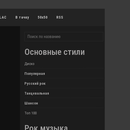
LAC
В тачку
50x50
RSS
Основные стили
Диско
Популярная
Русский рок
Танцевальная
Шансон
Топ 100
Рок музыка