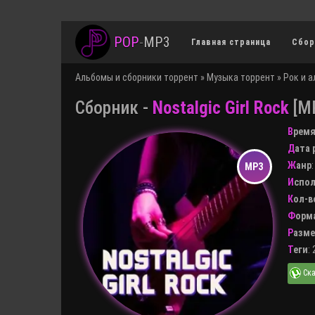
POP
-
MP3
Главная страница
Сбор
Альбомы и сборники торрент
»
Музыка торрент
»
Рок и 
Сборник -
Nostalgic Girl Rock
[MP
Врем
Дата
Жанр
Испо
Кол-
Форм
Разм
Теги
: