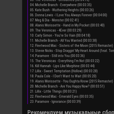
04. Michelle Branch - Everywhere (00:03:35)
05. Kate Bush - Wuthering Heights (00:03:26)
06. Donna Lewis - I Love You Always Forever (00:04:00)
07. Meg & Dia - Monster (00:02:41)
08. Alanis Morissette - Hand in My Pocket (00:03:40)
09. The Veronicas - 4Ever (00:03:29)
10. Carly Simon - You’re So Vain (00:04:18)
11. Michelle Branch - All You Wanted (00:03:38)
12. Fleetwood Mac - Sisters of the Moon (2015 Remaster) 
13. Stevie Nicks - Stop Draggin' My Heart Around (feat. T
14. Paramore - Still into You (00:03:36)
15. The Veronicas - Everything I'm Not (00:03:22)
16. Kill Hannah - Lips Like Morphine (00:03:44)
17. Lillix - Sweet Temptation (Hollow) (00:03:28)
18. Paula Cole - I Don’t Want to Wait (00:05:20)
19. Alanis Morissette - You Oughta Know (2015 Remaster) 
20. Michelle Branch - Are You Happy Now? (00:03:51)
21. Lillix - Little Things (00:03:21)
22. Fleetwood Mac - Emerald Eyes (00:03:35)
23. Paramore - Ignorance (00:03:39)
Рекомендуем музыкальные сборни