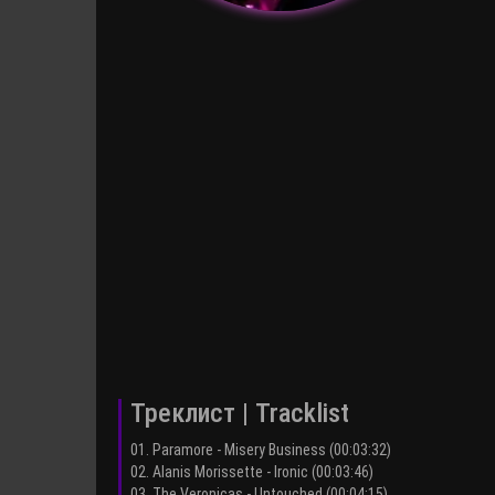
Треклист | Tracklist
01. Paramore - Misery Business (00:03:32)
02. Alanis Morissette - Ironic (00:03:46)
03. The Veronicas - Untouched (00:04:15)