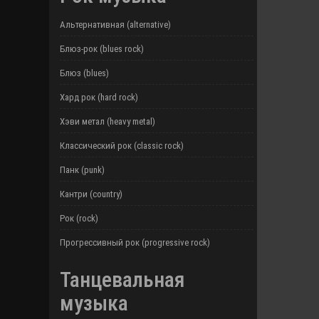
Альтернативная (alternative)
Блюз-рок (blues rock)
Блюз (blues)
Хард рок (hard rock)
Хэви метал (heavy metal)
Классический рок (classic rock)
Панк (punk)
Кантри (country)
Рок (rock)
Прогрессивный рок (progressive rock)
Танцевальная
музыка