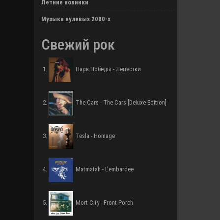
Летние новинки
Музыка нулевых 2000-х
Свежий рок
Парк Победы - Лепестки
The Cars - The Cars [Deluxe Edition]
Tesla - Homage
Matmatah - L'embardee
Mort City - Front Porch