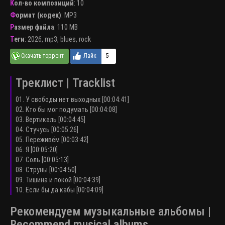
Кол-во композиций
: 10
Формат (кодек)
:
MP3
Размер файла
: 110 MB
Теги
:
2026
,
mp3
,
blues
,
rock
5
Треклист | Tracklist
01. У свободы нет выходных [00:04:41]
02. Кто бы мог подумать [00:04:08]
03. Вертикаль [00:04:45]
04. Стучусь [00:05:26]
05. Переживём [00:03:42]
06. Я [00:05:20]
07. Соль [00:05:13]
08. Струны [00:04:50]
09. Тишина и покой [00:04:39]
10. Если бы да кабы [00:04:09]
Рекомендуем музыкальные альбомы |
Recommend musical albums