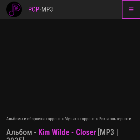
≡
POP
-
MP3
Альбомы и сборники торрент
»
Музыка торрент
»
Рок и альтернативна
Альбом -
Kim Wilde - Closer
[MP3 |