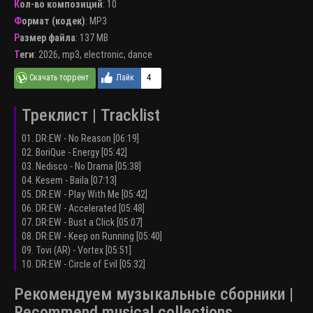
Кол-во композиций
: 10
Формат (кодек)
:
MP3
Размер файла
: 137 MB
Теги
:
2026
,
mp3
,
electronic
,
dance
4
Треклист | Tracklist
01. DR:EW - No Reason [06:19]
02. BoriQue - Energy [05:42]
03. Nedisco - No Drama [05:38]
04. Kesem - Baila [07:13]
05. DR:EW - Play With Me [05:42]
06. DR:EW - Accelerated [05:48]
07. DR:EW - Bust a Click [05:07]
08. DR:EW - Keep on Running [05:40]
09. Tovi (AR) - Vortex [05:51]
10. DR:EW - Circle of Evil [05:32]
Рекомендуем музыкальные сборники |
Recommend musical collections