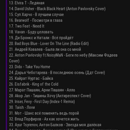
13. Elvira T - Ледяная
14. David Usher - Black Black Heart (Anton Pavlovsky Cover)
15. Суп Харчо - В лучшем случае
16. Bearwolf - Посмотри в глаза
17. Two Feet - Need It
18. Vavan - Буду целовать
19. Ди Бронкс и Натали - Всё пройдёт
20. Bad Boys Blue - Lover On The Line (Radio Edit)
21. Андрей Ковалев - Была ли она со мной
22. Anton Pavlovsky ft.NoisyMaN - Беги по небу (Максим Фадеев
Cover)
23. Dido - Take You Home
24. Дарья Чеботарева - В последнюю осень (Ддт Cover)
25. Кайрат Нуртас - Байка
26. Eisfabrik - King of the Cold
27. Марат Пашаян, Арни Пашаян - Алло
28. Akop Jan - Тишины Хочу (Антиреспект Cover)
29. Iriser, Fevy - First Day (Index-1 Remix)
30. Taish - Лovи
31. Мот - Шанс всё поменять ведь порой
32. Влад Порфиров - Ах как хочется жить
33. Ayur Tsyrenov, Антон Балков - Звезда моя далёкая