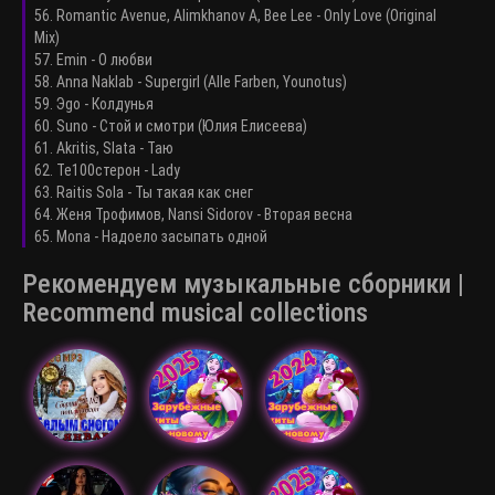
56. Romantic Avenue, Alimkhanov A, Bee Lee - Only Love (Original
Mix)
57. Emin - О любви
58. Anna Naklab - Supergirl (Alle Farben, Younotus)
59. Эgo - Колдунья
60. Suno - Стой и смотри (Юлия Елисеева)
61. Akritis, Slata - Таю
62. Те100стерон - Lady
63. Raitis Sola - Ты такая как снег
64. Женя Трофимов, Nansi Sidorov - Вторая весна
65. Mona - Надоело засыпать одной
Рекомендуем музыкальные сборники |
Recommend musical collections