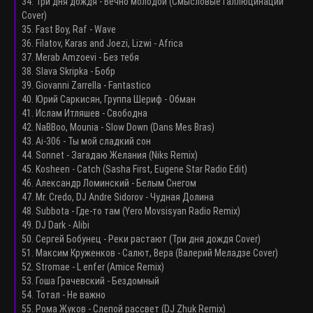
34. Три дня дождя - Вечно молодой (Смысловые Галлюцинации
Cover)
35. Fast Boy, Raf - Wave
36. Filatov, Karas and Joezi, Lizwi - Africa
37. Merab Amzoevi - Без тебя
38. Slava Skripka - Бобр
39. Giovanni Zarrella - Fantastico
40. Юрий Саркисян, Группа Шериф - Обман
41. Ислам Итляшев - Свободна
42. NaBBoo, Mounia - Slow Down (Dans Mes Bras)
43. Ai-306 - Ты мой сладкий сон
44. Sonnet - Загадаю Желания (Niks Remix)
45. Kosheen - Catch (Sasha First, Eugene Star Radio Edit)
46. Александр Ломинский - Белым Снегом
47. Mr. Credo, DJ Andre Sidorov - Чудная Долина
48. Subbota - Где-то там (Yero Movsisyan Radio Remix)
49. DJ Dark - Alibi
50. Сергей Бобунец - Реки растают (Три дня дождя Cover)
51. Максим Круженков - Салют, Вера (Валерий Меладзе Cover)
52. Stromae - L enfer (Amice Remix)
53. Гоша Грачевский - Бездомный
54. Тотал - Не важно
55. Рома Жуков - Слепой рассвет (DJ Zhuk Remix)