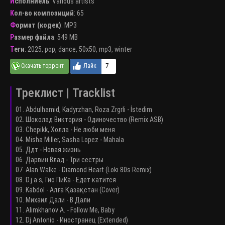
Исполниель
:
Various artists
Кол-во композиций
: 65
Формат (кодек)
:
MP3
Размер файла
: 549 MB
Теги
:
2025
,
pop
,
dance
,
50x50
,
mp3
,
winter
7
Треклист | Tracklist
01. Abdulhamid, Kadyrzhan, Roza Zrgrli - İstedim
02. Шоколад Виктория - Одиночество (Remix ASB)
03. Chepikk, Холла - Не люби меня
04. Misha Miller, Sasha Lopez - Mahala
05. Ддт - Новая жизнь
06. Дарвин Влад - Три сестры
07. Alan Walke - Diamond Heart (Loki 80s Remix)
08. D.j.a.s, Гио ПиКа - Едет катится
09. Kabdol - Алға Қазақстан (Cover)
10. Михаил Дали - В Дали
11. Alimkhanov A. - Follow Me, Baby
12. Dj Antonio - Иностранец (Extended)