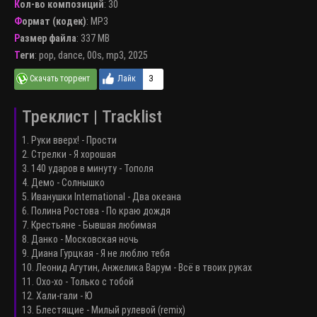
Кол-во композиций
: 30
Формат (кодек)
:
MP3
Размер файла
: 337 MB
Теги
:
pop
,
dance
,
00s
,
mp3
,
2025
3
Треклист | Tracklist
1. Руки вверх! - Прости
2. Стрелки - Я хорошая
3. 140 ударов в минуту - Тополя
4. Демо - Солнышко
5. Иванушки International - Два океана
6. Полина Ростова - По краю дождя
7. Крестьяне - Бывшая любимая
8. Данко - Московская ночь
9. Диана Гурцкая - Я не люблю тебя
10. Леонид Агутин, Анжелика Варум - Всё в твоих руках
11. Охо-хо - Только с тобой
12. Хали-гали - Ю
13. Блестящие - Милый рулевой (remix)