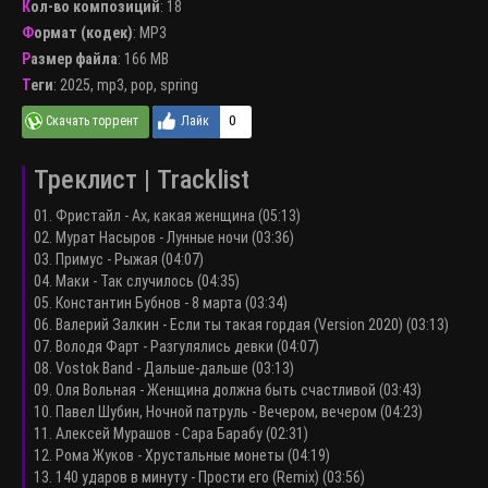
Кол-во композиций
: 18
Формат (кодек)
:
MP3
Размер файла
: 166 MB
Теги
:
2025
,
mp3
,
pop
,
spring
0
Треклист | Tracklist
01. Фристайл - Ах, какая женщина (05:13)
02. Мурат Насыров - Лунные ночи (03:36)
03. Примус - Рыжая (04:07)
04. Маки - Так случилось (04:35)
05. Константин Бубнов - 8 марта (03:34)
06. Валерий Залкин - Если ты такая гордая (Version 2020) (03:13)
07. Володя Фарт - Разгулялись девки (04:07)
08. Vostok Band - Дальше-дальше (03:13)
09. Оля Вольная - Женщина должна быть счастливой (03:43)
10. Павел Шубин, Ночной патруль - Вечером, вечером (04:23)
11. Алексей Мурашов - Сара Барабу (02:31)
12. Рома Жуков - Хрустальные монеты (04:19)
13. 140 ударов в минуту - Прости его (Remix) (03:56)