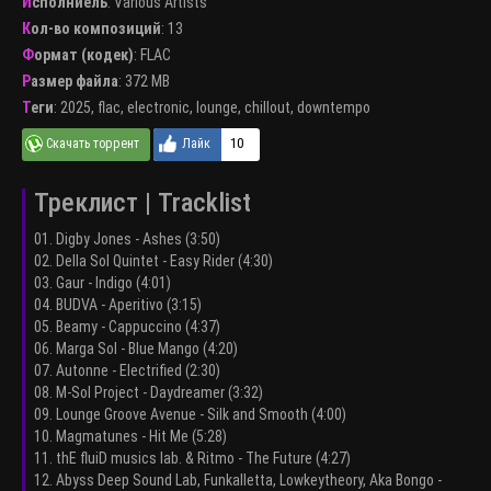
Исполниель
:
Various Artists
Кол-во композиций
: 13
Формат (кодек)
:
FLAC
Размер файла
: 372 MB
Теги
:
2025
,
flac
,
electronic
,
lounge
,
chillout
,
downtempo
10
Треклист | Tracklist
01. Digby Jones - Ashes (3:50)
02. Della Sol Quintet - Easy Rider (4:30)
03. Gaur - Indigo (4:01)
04. BUDVA - Aperitivo (3:15)
05. Beamy - Cappuccino (4:37)
06. Marga Sol - Blue Mango (4:20)
07. Autonne - Electrified (2:30)
08. M-Sol Project - Daydreamer (3:32)
09. Lounge Groove Avenue - Silk and Smooth (4:00)
10. Magmatunes - Hit Me (5:28)
11. thE fluiD musics lab. & Ritmo - The Future (4:27)
12. Abyss Deep Sound Lab, Funkalletta, Lowkeytheory, Aka Bongo -