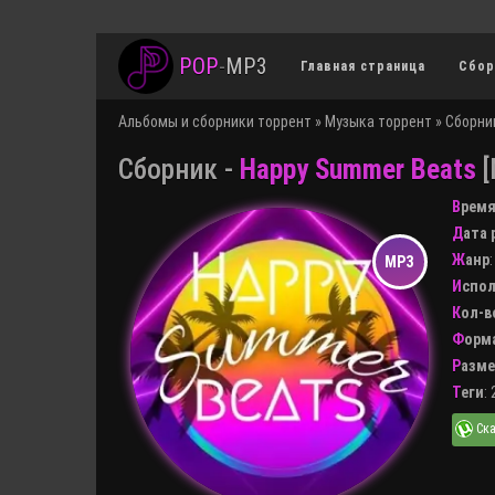
POP
-
MP3
Главная страница
Сбор
Альбомы и сборники торрент
»
Музыка торрент
»
Сборни
Сборник -
Happy Summer Beats
[
Врем
Дата
Жанр
Испо
Кол-
Форм
Разм
Теги
: