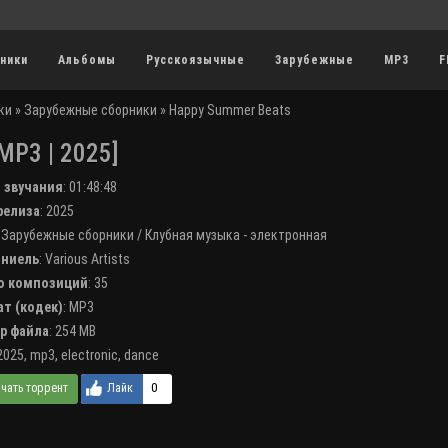
ники
Альбомы
Русскоязычные
Зарубежные
MP3
F
ки
»
Зарубежные сборники
» Happy Summer Beats
MP3 | 2025]
я звучания
:
01:48:48
 релиза
: 2025
:
Зарубежные сборники
/
Клубная музыка - электронная
лниель
:
Various Artists
во композиций
: 35
ат (кодек)
:
MP3
ер файла
: 254 MB
2025
,
mp3
,
electronic
,
dance
0