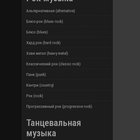
Альтернативная (alternative)
Блюз-рок (blues rock)
Блюз (blues)
Хард рок (hard rock)
Хэви метал (heavy metal)
Классический рок (classic rock)
Панк (punk)
Кантри (country)
Рок (rock)
Прогрессивный рок (progressive rock)
Танцевальная
музыка