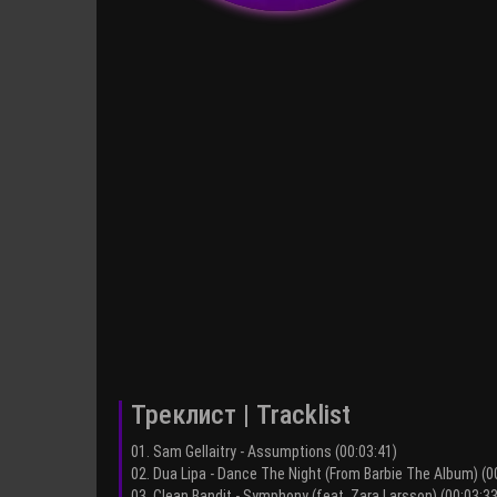
Треклист | Tracklist
01. Sam Gellaitry - Assumptions (00:03:41)
02. Dua Lipa - Dance The Night (From Barbie The Album) (0
03. Clean Bandit - Symphony (feat. Zara Larsson) (00:03:33