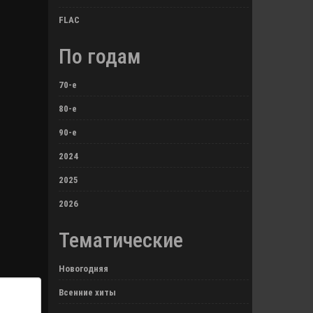
FLAC
По годам
70-е
80-е
90-е
2024
2025
2026
Тематические
Новогодняя
Всенние хиты