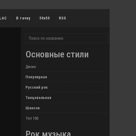
LAC
В тачку
50x50
RSS
Основные стили
Диско
Популярная
Русский рок
Танцевальная
Шансон
Топ 100
Рок музыка