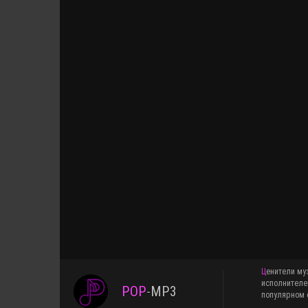
Ценители музыки знают, что pop-mp3.ru это медиаплатформа для меломанов, желающих добавить в свои плейслисты свежие сборники и альбомы различных
исполнителе
POP
-
MP3
популярном ф