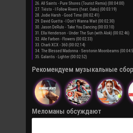
26. All Saints - Pure Shores (Tourist Remix) (00:04:00)
27. Tiësto - I Follow Rivers (feat. Oaks) (00:03:19)
28. Jodie Harsh - Good Time (00:02:41)
29. David Guetta - I Don't Wanna Wait (00:02:30)
30. Jason DeRulo - Take You Dancing (00:03:10)
31. Ella Henderson - Under The Sun (with Alok) (00:02:46)
32. Alle Farben - Flowers (00:02:33)
33. Charli XCX - 360 (00:02:14)
34. The Blessed Madonna - Serotonin Moonbeams (00:04:5
35. Galantis - Lighter (00:02:52)
Рекомендуем музыкальные сборни
Меломаны обсуждают