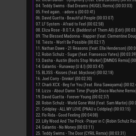
04. Teddy Swims - Bad Dreams (HUGEL Remix) (00:03:03)
05. Fred again.. - adore u (00:03:41)
06. David Guetta - Beautiful People (00:03:07)
07. LF System - Afraid to Feel (00:02:58)
08. Eliza Rose - B.O.T.A. (Baddest of Them All) (Edit) (00:03
09. The Blessed Madonna - Happier (feat. Clementine Doug
10. Tiësto - Won’t Be Possible (00:02:17)
11. Nathan Dawe - 21 Reasons (feat. Ella Henderson) (00:0
12. Robin Schulz - Sugar (feat. Fransesco Yates) (00:03:39
13. Dasha - Austin (Boots Stop Workin') [DMNDS Remix] (00
14. Galantis - Runaway (U & I) (00:03:47)
15. BL3SS - Kisses (feat. bbyclose) (00:02:18)
16. Joel Corry - Drinkin' (00:02:30)
17. Charli XCX - Beg for You (feat. Rina Sawayama) (00:02:
18. Lizzo - About Damn Time (Purple Disco Machine Remix)
19. David Guetta - Forever Young (00:02:37)
20. Robin Schulz - World Gone Wild (feat. Sam Martin) (00:
21. Coldplay - ALL MY LOVE (PNAU x Coldplay) (00:03:15)
22. Flo Rida - Good Feeling (00:04:08)
23. Lilly Wood And The Prick - Prayer in C (Robin Schulz Rad
24. Galantis - No Money (00:03:11)
25. Teddy Swims - The Door (CYRIL Remix) (00:03:31)