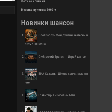
Летние новинки
Музыка нулевых 2000-х
Новинки шансон
Cool Daddy - Мои душевные песни в
ритме шансона
Сибирский Транзит - Играй шансон
ВИА Сажень - Школа кончилась мы
- нет
Гравитация - Весёлый Май