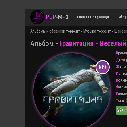
POP
-
MP3
Главная страница
Сбор
Альбомы и сборники торрент
»
Музыка торрент
»
Шансон
Альбом -
Гравитация - Весёлый
Врем
Дата
Жанр
Испо
Кол-
Форм
Разм
Теги
: