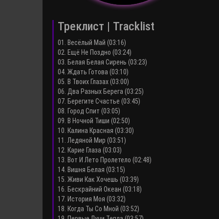
Треклист | Tracklist
01. Весёлый Май (03:16)
02. Ещё Не Поздно (03:24)
03. Белая Белая Сирень (03:23)
04. Ждать Готова (03:10)
05. В Твоих Глазах (03:00)
06. Два Разных Берега (03:25)
07. Берегите Счастье (03:45)
08. Город Спит (03:05)
09. В Ночной Тиши (02:50)
10. Калина Красная (03:30)
11. Ледяной Мир (03:51)
12. Карие Глаза (03:03)
13. Вот И Лето Пролетело (02:48)
14. Вишня Белая (03:15)
15. Живи Как Хочешь (03:39)
16. Бескрайний Океан (03:18)
17. История Моя (03:32)
18. Когда Ты Со Мной (03:52)
19. Первые Лучи Тепла (03:57)