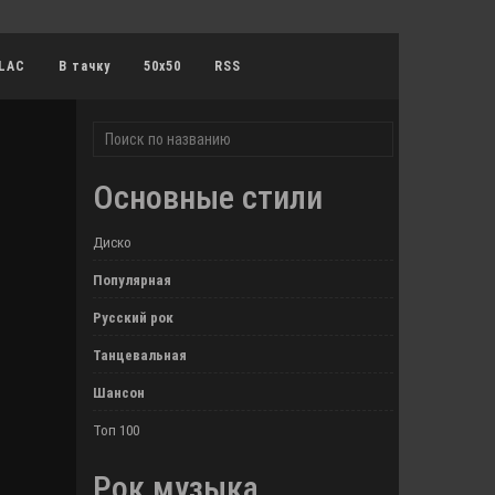
LAC
В тачку
50x50
RSS
Основные стили
Диско
Популярная
Русский рок
Танцевальная
Шансон
Топ 100
Рок музыка