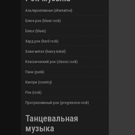
Альтернативная (alternative)
Блюз-рок (blues rock)
Блюз (blues)
Хард рок (hard rock)
Хэви метал (heavy metal)
Классический рок (classic rock)
Панк (punk)
Кантри (country)
Рок (rock)
Прогрессивный рок (progressive rock)
Танцевальная
музыка