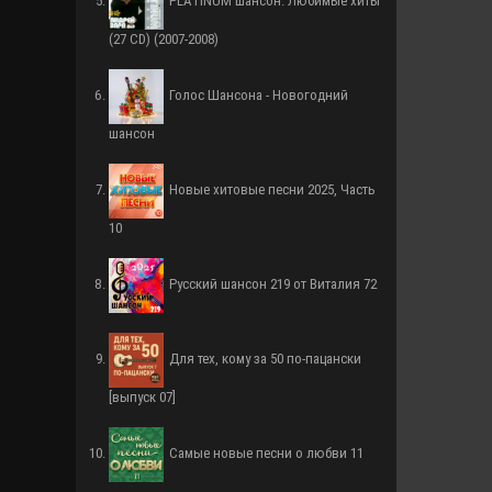
PLATINUM шансон. Любимые хиты
(27 СD) (2007-2008)
Голос Шансона - Новогодний
шансон
Новые хитовые песни 2025, Часть
10
Русский шансон 219 от Виталия 72
Для тех, кому за 50 по-пацански
[выпуск 07]
Самые новые песни о любви 11