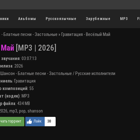
ники
Альбомы
Русскоязычные
Зарубежные
MP3
F
 - Блатные песни - Застольные
» Гравитация - Весёлый Май
 Май
[MP3 | 2026]
я звучания
:
03:07:13
 релиза
: 2026
:
Шансон - Блатные песни - Застольные
/
Русские исполнители
лниель
:
Гравитация
во композиций
: 55
ат (кодек)
:
MP3
ер файла
: 434 MB
2026
,
mp3
,
pop
,
shanson
38