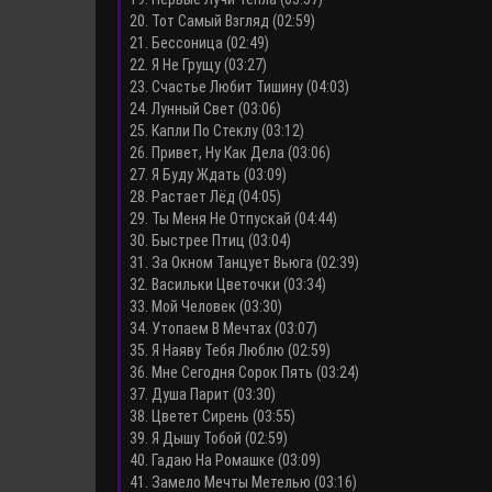
20. Тот Самый Взгляд (02:59)
21. Бессоница (02:49)
22. Я Не Грущу (03:27)
23. Счастье Любит Тишину (04:03)
24. Лунный Свет (03:06)
25. Капли По Стеклу (03:12)
26. Привет, Ну Как Дела (03:06)
27. Я Буду Ждать (03:09)
28. Растает Лёд (04:05)
29. Ты Меня Не Отпускай (04:44)
30. Быстрее Птиц (03:04)
31. За Окном Танцует Вьюга (02:39)
32. Васильки Цветочки (03:34)
33. Мой Человек (03:30)
34. Утопаем В Мечтах (03:07)
35. Я Наяву Тебя Люблю (02:59)
36. Мне Сегодня Сорок Пять (03:24)
37. Душа Парит (03:30)
38. Цветет Сирень (03:55)
39. Я Дышу Тобой (02:59)
40. Гадаю На Ромашке (03:09)
41. Замело Мечты Метелью (03:16)