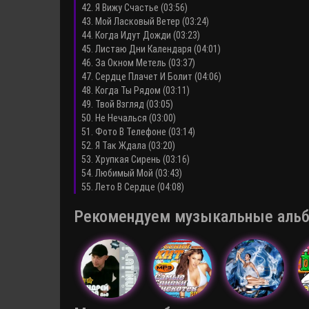
42. Я Вижу Счастье (03:56)
43. Мой Ласковый Ветер (03:24)
44. Когда Идут Дожди (03:23)
45. Листаю Дни Календаря (04:01)
46. За Окном Метель (03:37)
47. Сердце Плачет И Болит (04:06)
48. Когда Ты Рядом (03:11)
49. Твой Взгляд (03:05)
50. Не Нечалься (03:00)
51. Фото В Телефоне (03:14)
52. Я Так Ждала (03:20)
53. Хрупкая Сирень (03:16)
54. Любимый Мой (03:43)
55. Лето В Сердце (04:08)
Рекомендуем музыкальные альбо