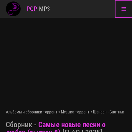
≡
POP
-
MP3
Альбомы и сборники торрент
»
Музыка торрент
»
Шансон - Блатные пес
Сборник -
Самые новые песни о