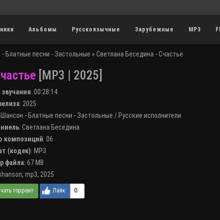
ники
Альбомы
Русскоязычные
Зарубежные
MP3
F
 - Блатные песни - Застольные
» Светлана Беседина - Счастье
Счастье
[MP3 | 2025]
я звучания
:
00:28:14
 релиза
: 2025
:
Шансон - Блатные песни - Застольные
/
Русские исполнители
лниель
:
Светлана Беседина
во композиций
: 06
ат (кодек)
:
MP3
ер файла
: 67 MB
shanson
,
mp3
,
2025
0