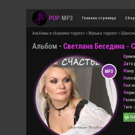
POP
-
MP3
Главная страница
Сбор
Альбомы и сборники торрент
»
Музыка торрент
»
Шансон
Альбом -
Светлана Беседина - 
Врем
Дата
Жанр
Испо
Кол-
Форм
Разм
Теги
: