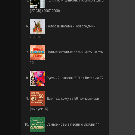
PLATINUM шансон. Любимые хиты
(27 СD) (2007-2008)
Голос Шансона - Новогодний
шансон
Новые хитовые песни 2025, Часть
10
Русский шансон 219 от Виталия 72
Для тех, кому за 50 по-пацански
[выпуск 07]
Самые новые песни о любви 11