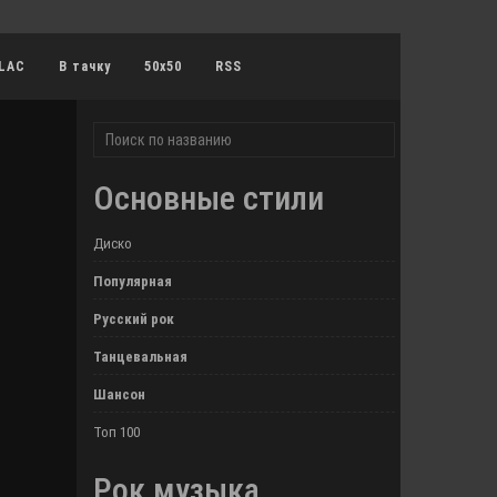
LAC
В тачку
50x50
RSS
Основные стили
Диско
Популярная
Русский рок
Танцевальная
Шансон
Топ 100
Рок музыка